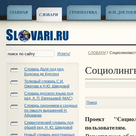
ГЛАВНАЯ
ГРАММАТИКА
Ф.М. ДОСТОЕ
СЛОВАРИ
СЛОВАРИ
/
Социолингвист
Искать!
Социолинг
Словарь Даля под ред.
Бодуэна де Куртенэ
Толковый словарь С.И.
Ожегова и Н.Ю. Шведовой
Словарь русского языка под
ред. А. П. Евгеньевой (МАС)
Поиск
Словарь синонимов и сходных
по смыслу выражений Н.
Абрамова
Проект "Социол
Семантический словарь под
пользователям.
общей ред. Н. Ю. Шведовой
Регистрация
абсол
Новый словарь иностранных