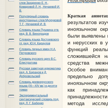
слов Захаренко Е. Н.,
Комаровой Л. Н., Нечаевой И.
В.
Краткая аннотац
Популярный словарь
иностранных слов Музруковой
результатов изу
Т. Г., Нечаевой И. В.
иноязычном окр
Словарь языка Пушкина отв.
ред. В. В. Виноградов
были выявлены и
Словарь языка Достоевского
и нерусских в 
гл. ред. Ю.Н. Караулов
функций реаль
Словарь личных имен Н.А.
Петровского
сложившейся н
Словарь русского арго В.С.
средства межн
Елистратова
Русская заветная идиоматика
Особое вниман
ред. А. Баранов и Д.
предельно доп
Добровольский
Словарь древнерусского
иноязычном окр
языка (XI—XIV вв.) в десяти
как принадле
томах
Экспериментальный
принадлежности
синтаксический словарь под.
метода иссле
ред. Л. Г. Бабенко