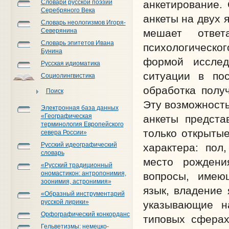
Словари русской поэзии
анкетирование.
Серебряного Века
анкеты на двух 
Словарь неологизмов Игоря-
Северянина
мешает ответ
Словарь эпитетов Ивана
психологическ
Бунина
формой исслед
Русская идиоматика
ситуации в пос
Социолингвистика
обработка полу
Поиск
Эту возможность
Электронная база данных
«Географическая
анкеты предста
терминология Европейского
только открытые
севера России»
Русский идеографический
характера: пол
словарь
место рождени
«Русский традиционный
ономастикон: антропонимия,
вопросы, имею
зоонимия, астронимия»
язык, владение
«Образный инструментарий
русской лирики»
указывающие н
Орфографический конкорданс
типовых сферах
Гельветизмы: немецко-