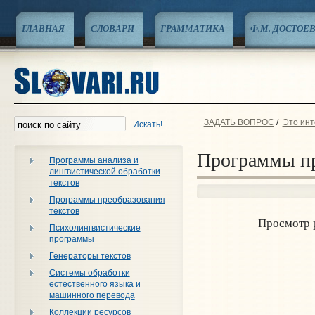
ГЛАВНАЯ
СЛОВАРИ
ГРАММАТИКА
Ф.М. ДОСТОЕ
ЗАДАТЬ ВОПРОС
/
Это инт
Искать!
Программы пр
Программы анализа и
лингвистической обработки
текстов
Программы преобразования
текстов
Просмотр 
Психолингвистические
программы
Генераторы текстов
Системы обработки
естественного языка и
машинного перевода
Коллекции ресурсов