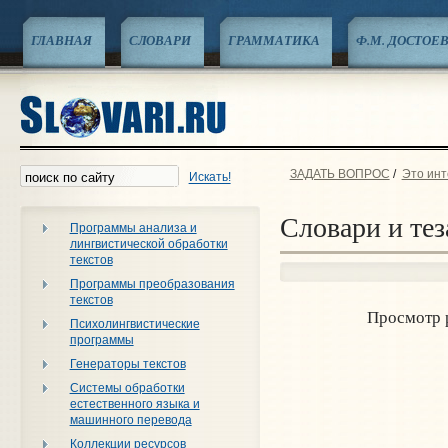
ГЛАВНАЯ
СЛОВАРИ
ГРАММАТИКА
Ф.М. ДОСТОЕ
ЗАДАТЬ ВОПРОС
/
Это инт
Искать!
Словари и те
Программы анализа и
лингвистической обработки
текстов
Программы преобразования
текстов
Просмотр 
Психолингвистические
программы
Генераторы текстов
Системы обработки
естественного языка и
машинного перевода
Коллекции ресурсов