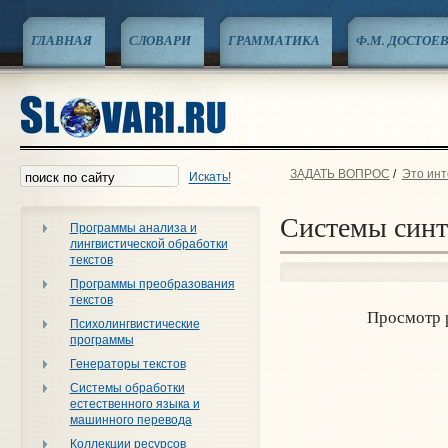
ГЛАВНАЯ
СЛОВАРИ
ГРАММАТИКА
Ф.М. ДОСТОЕ
ЗАДАТЬ ВОПРОС
/
Это инт
Искать!
Системы синте
Программы анализа и
лингвистической обработки
текстов
Программы преобразования
текстов
Просмотр 
Психолингвистические
программы
Генераторы текстов
Системы обработки
естественного языка и
машинного перевода
Коллекции ресурсов