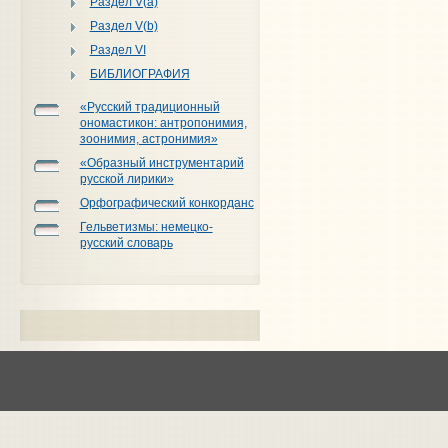
Раздел V(a)
Раздел V(b)
Раздел VI
БИБЛИОГРАФИЯ
«Русский традиционный
ономастикон: антропонимия,
зоонимия, астронимия»
«Образный инструментарий
русской лирики»
Орфографический конкорданс
Гельветизмы: немецко-
русский словарь