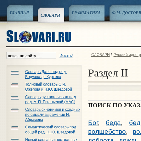
ГЛАВНАЯ
ГРАММАТИКА
Ф.М. ДОСТОЕ
СЛОВАРИ
СЛОВАРИ
/
Русский идеог
Искать!
Раздел II
Словарь Даля под ред.
Бодуэна де Куртенэ
Толковый словарь С.И.
Ожегова и Н.Ю. Шведовой
Словарь русского языка под
ред. А. П. Евгеньевой (МАС)
ПОИСК ПО УКА
Словарь синонимов и сходных
по смыслу выражений Н.
Абрамова
Бог
,
беда
,
бед
Семантический словарь под
волшебство
,
во
общей ред. Н. Ю. Шведовой
доброта
,
дождь
Новый словарь иностранных