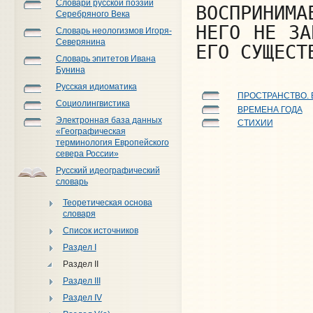
Словари русской поэзии
ВОСПРИНИМ
Серебряного Века
НЕГО НЕ ЗА
Словарь неологизмов Игоря-
Северянина
ЕГО СУЩЕСТ
Словарь эпитетов Ивана
Бунина
Русская идиоматика
ПРОСТРАНСТВО.
Социолингвистика
ВРЕМЕНА ГОДА
Электронная база данных
СТИХИИ
«Географическая
терминология Европейского
севера России»
Русский идеографический
словарь
Теоретическая основа
словаря
Список источников
Раздел I
Раздел II
Раздел III
Раздел IV