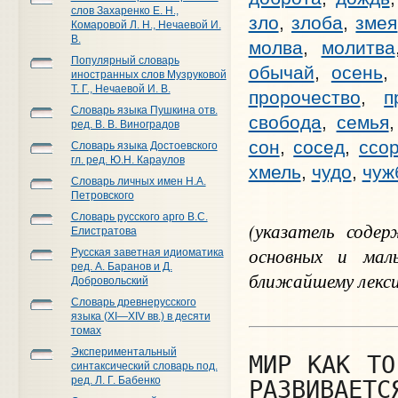
слов Захаренко Е. Н.,
зло
,
злоба
,
змея
Комаровой Л. Н., Нечаевой И.
В.
молва
,
молитва
Популярный словарь
обычай
,
осень
иностранных слов Музруковой
Т. Г., Нечаевой И. В.
пророчество
,
п
Словарь языка Пушкина отв.
свобода
,
семья
ред. В. В. Виноградов
сон
,
сосед
,
ссо
Словарь языка Достоевского
гл. ред. Ю.Н. Караулов
хмель
,
чудо
,
чуж
Словарь личных имен Н.А.
Петровского
Словарь русского арго В.С.
(указатель соде
Елистратова
основных и мал
Русская заветная идиоматика
ред. А. Баранов и Д.
ближайшему лекси
Добровольский
Словарь древнерусского
языка (XI—XIV вв.) в десяти
томах
Экспериментальный
МИР КАК ТО
синтаксический словарь под.
ред. Л. Г. Бабенко
РАЗВИВА