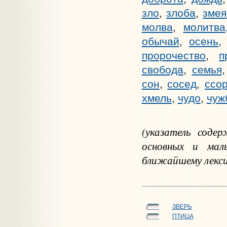
зло
,
злоба
,
змея
молва
,
молитва
обычай
,
осень
пророчество
,
п
свобода
,
семья
сон
,
сосед
,
ссо
хмель
,
чудо
,
чуж
(указатель соде
основных и мал
ближайшему лекси
ЗВЕРЬ
ПТИЦА