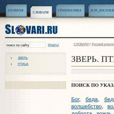
ГЛАВНАЯ
ГРАММАТИКА
Ф.М. ДОСТОЕ
СЛОВАРИ
СЛОВАРИ
/
Русский идеог
Искать!
ЗВЕРЬ. П
ЗВЕРЬ
ПТИЦА
ПОИСК ПО УКА
Бог
,
беда
,
бед
волшебство
,
во
доброта
,
дождь