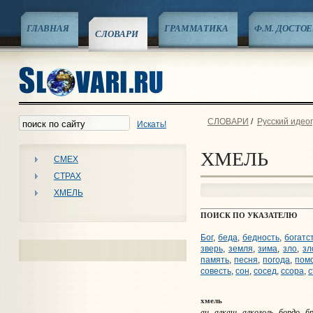
ГЛАВНАЯ
ГРАММАТИКА
Ф.М. ДОСТО
СЛОВАРИ
СЛОВАРИ
/
Русский идео
Искать!
ХМЕЛЬ
СМЕХ
СТРАХ
ХМЕЛЬ
ПОИСК ПО УКАЗАТЕЛЮ
Бог
,
беда
,
бедность
,
богатс
зверь
,
земля
,
зима
,
зло
,
зл
память
,
песня
,
погода
,
пом
совесть
,
сон
,
сосед
,
ссора
,
с
хмель
аи, алкаш, алкоголь, бордо, б