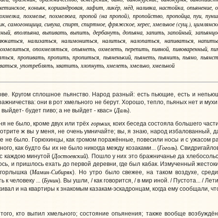
ахетинское, коньяк, кориандровая, лафит, ликёр, мёд, наливка, настойка, опьянение, о
охмелка, похмелье, похмелюга, пропой (на пропой), пропойство, пропойца, пуи, пунш
к, самогонщица, сивуха, спирт, спиртное, фряжское, херес, хмельное (сущ.), цимлянс
ный, вполпьяна, выпивать, выпить, дербануть, допьяна, запить, запойный, запьянцов
юкаться, нализаться, налимониться, налиться, налопаться, напиваться, напитьс
охмелиться, опохмеляться, опьянеть, охмелеть, перепить, пивной, пивоваренный, пи
яться, пропивать, пропить, пропиться, пьяненький, пьянеть, пьянить, пьяно, пьянс
ваться, употреблять, хватить, хлопнуть, хмелеть, хмельно, хмельной
ове. Кругом сплошное пьянство. Народ разный: есть пьющие, есть и непьющ
ажничества: они в рот хмельного не берут. Хорошо, тепло, пьяных нет и мухи н
Даль
выйдет- будет пиво; а не выйдет - квас» (
).
горьких,
ня не было, кроме двух или трёх
коих беседа состояла большего части
трите ж вы у меня, не очень умничайте; вы, я знаю, народ избалованный, да
же не было. Горюхинцы, как громом поражённые, повесили носы и с ужасом р
Гоголь
.
ого, как будто бы их не было никогда между козаками... (
)
Свидригайлов 
Достоевский
.
с каждою минутой (
)
Пошло у них это бражничанье да хлебосольств
лось, и пришлось ехать до первой деревни, где был кабак. Измученный жесто
Мамин-Сибиряк
 горлышка (
). Но утро было свежее, на таком воздухе, сред
Бунин
.
к человеку ... (
)
Вы ушли, / как говорится, / в мир иной. / Пустота... / Ле
живал и на квартиры к знакомым казакам-эскадронцам, когда ему сообщали, чт
того, кто выпил хмельного; состояние опьянения; также вообще возбуждё