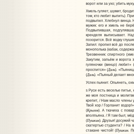
ворот или за ухо; убить муху
Хмель гуляет, шумит, броди
том, кто любит выпить). Пр
подвыпил. Хлебнул винца. Не
мужик: его и хмель не бер
Подвыпившая, подгулявшая
кренделя выписывает. Над
позорится. Всё водку глуши
Запил: пропил всё до посл
монополька (кабак, содержащ
Трезвенник: спиртного (хме
Закутим, запьём и ворота з
гуляночки (винцо) любит» 
Даль
.
проспится» (
)
«Пьяница 
Даль
.
(
)
«Пьяный делает много
Успех пьянит. Опьянеть, ох
s Руси есть веселье питье
же моя постница и молитве
крепит, / Нам масло члены 
Твой хор / Горланит вздор!»
Крылов
(
). А ткачиха с пова
вполпьяна. / Я там был; мёд
Пушкин
.
(
)
Друзья! досужий час
скатертью студента? / На в
Пушкин.
стакане чистой! (
Пи