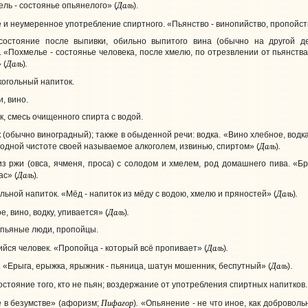
Даль
ль - состоянье опьянелого» (
).
 и неумеренное употребление спиртного. «Пьянство - винопийство, пропойст
остояние после выпивки, обильно выпитого вина (обычно на другой ден
 «Похмелье - состоянье человека, после хмелю, по отрезвлении от пьянства
Даль
.
 (
)
огольный напиток.
, вино.
к, смесь очищенного спирта с водой.
 (обычно виноградный); также в обыденной речи: водка. «Вино хлебное, водка
Даль
.
водной чистоте своей называемое алкоголем, извинью, спиртом» (
)
из ржи (овса, ячменя, проса) с солодом и хмелем, род домашнего пива. «Бр
Даль
.
ас» (
)
Даль
.
льной напиток. «Мёд - напиток из мёду с водою, хмелю и пряностей» (
)
Даль
.
, вино, водку, упивается» (
)
 пьяные люди, пропойцы.
Даль
.
йся человек. «Пропойца - который всё пропивает» (
)
Даль
 «Ерыга, ерыжка, ярыжник - пьяница, шатун мошенник, беспутный» (
).
 состояние того, кто не пьян; воздержание от употребления спиртных напитков.
Пифагор
.
 в безумстве» (афоризм;
)
«Опьянение - не что иное, как добровол