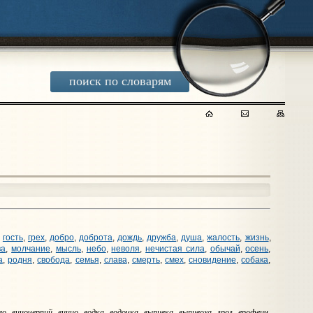
поиск по словарям
,
гость
,
грех
,
добро
,
доброта
,
дождь
,
дружба
,
душа
,
жалость
,
жизнь
,
ва
,
молчание
,
мысль
,
небо
,
неволя
,
нечистая сила
,
обычай
,
осень
,
а
,
родня
,
свобода
,
семья
,
слава
,
смерть
,
смех
,
сновидение
,
собака
,
о, виночерпий, винцо, водка, водочка, выпивка, выпивоха, грог, ерофеич,