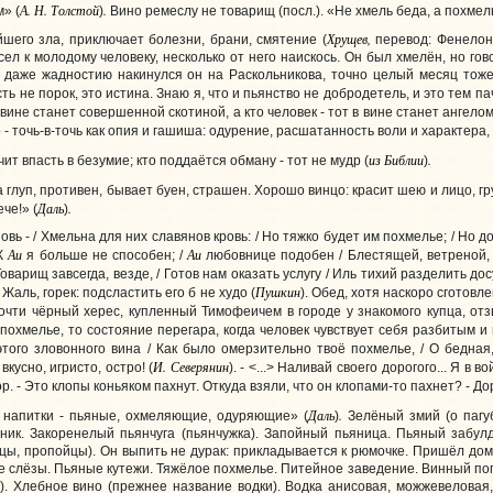
А.
Н. Толстой
.
» (
)
Вино ремеслу не товарищ (посл.). «Не хмель беда, а похмел
Хрущев,
йшего зла, приключает болезни, брани, смятение (
перевод: Фенелон.
дсел к молодому человеку, несколько от него наискось. Он был хмелён, но го
о даже жадностию накинулся он на Раскольникова, точно целый месяц тоже 
ь не порок, это истина. Знаю я, что и пьянство не добродетель, и это тем па
 в вине станет совершенной скотиной, а кто человек - тот в вине станет ангелом
о - точь-в-точь как опия и гашиша: одурение, расшатанность воли и характера
из
Библии
.
чит впасть в безумие; кто поддаётся обману - тот не мудр (
)
 глуп, противен, бывает буен, страшен. Хорошо винцо: красит шею и лицо, гру
Даль
.
че!» (
)
вь - / Хмельна для них славянов кровь: / Но тяжко будет им похмелье; / Но д
Аи
Аи
 К
я больше не способен; /
любовнице подобен / Блестящей, ветреной, жи
 Товарищ завсегда, везде, / Готов нам оказать услугу / Иль тихий разделить дос
Пушкин
 / Жаль, горек: подсластить его б не худо (
). Обед, хотя наскоро сготов
почти чёрный херес, купленный Тимофеичем в городе у знакомого купца, отз
похмелье, то состояние перегара, когда человек чувствует себя разбитым и
 этого зловонного вина / Как было омерзительно твоё похмелье, / О бедная
И. Северянин
кусно, игристо, остро! (
). - <...> Наливай своего дорогого... Я в
ор. - Это клопы коньяком пахнут. Откуда взяли, что он клопами-то пахнет? - До
Даль
.
напитки - пьяные, охмеляющие, одуряющие» (
)
Зелёный змий (о пагу
ик. Закоренелый пьянчуга (пьянчужка). Запойный пьяница. Пьяный забулд
цы, пропойцы). Он выпить не дурак: прикладывается к рюмочке. Пришёл дом
 слёзы. Пьяные кутежи. Тяжёлое похмелье. Питейное заведение. Винный погр
ах). Хлебное вино (прежнее название водки). Водка анисовая, можжевеловая