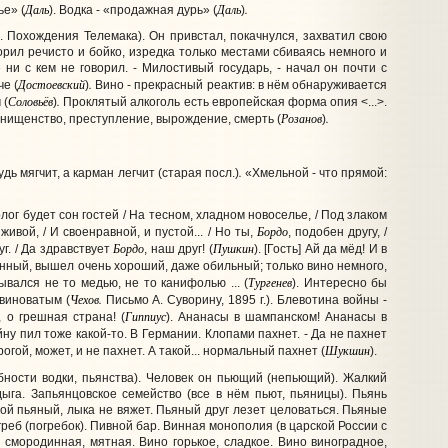
Даль
Даль
.
ье» (
). Водка - «продажная дурь» (
)
 Похождения Телемака). Он привстал, покачнулся, захватил свою
ворил речисто и бойко, изредка только местами сбиваясь немного и
ни с кем не говорил. - Милостивый государь, - начал он почти с
Достоевский
.
че (
)
Вино - прекрасный реактив: в нём обнаруживается
Соловьёв
.
 (
)
Проклятый алкоголь есть европейская форма опия <...>.
Розанов
.
, нищенство, преступление, вырождение, смерть (
)
.
дь мягчит, а карман легчит (старая посл.)
«Хмельной - что прямой:
олог будет сон гостей / На тесном, хладном новоселье, / Под злаком
Бордо
вой, / И своенравной, и пустой... / Но ты,
, подобен другу, /
Бордо
Пушкин
уг. / Да здравствует
, наш друг! (
). [Гость] Ай да мёд! И в
ленный, вышел очень хороший, даже обильный; только вино немного,
Тургенев
ывался не то медью, не то канифолью ... (
). Интересно бы
Чехов.
 виноватым (
Письмо А. Суворину, 1895 г.). Блевотина войны -
Гиппиус
, о грешная страна! (
). Ананасы в шампанском! Ананасы в
 войну пил тоже какой-то. В Германии. Клопами пахнет. - Да не пахнет
Шукшин
рогой, может, и не пахнет. А такой... нормальный пахнет (
).
бности водки, пьянства). Человек он пьющий (непьющий). Жалкий
ыга. Запьянцовское семейство (все в нём пьют, пьяницы). Пьянь
ой пьяный, лыка не вяжет. Пьяный друг лезет целоваться. Пьяные
еб (погребок). Пивной бар. Винная монополия (в царской России с
, смородинная, мятная. Вино горькое, сладкое. Вино виноградное,