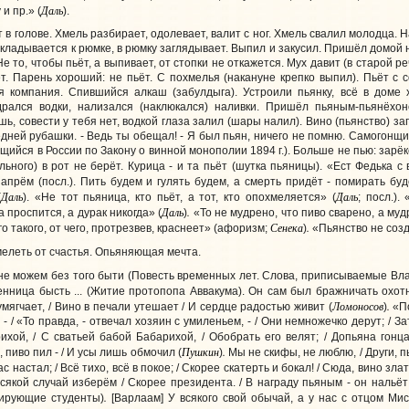
Даль
 и пр.» (
).
т в голове. Хмель разбирает, одолевает, валит с ног. Хмель свалил молодца. 
икладывается к рюмке, в рюмку заглядывает. Выпил и закусил. Пришёл домой 
 то, чтобы пьёт, а выпивает, от стопки не откажется. Мух давит (в старой ре
ёт. Парень хороший: не пьёт. С похмелья (накануне крепко выпил). Пьёт с 
 компания. Спившийся алкаш (забулдыга). Устроили пьянку, всё в доме 
рался водки, нализался (наклюкался) наливки. Пришёл пьяным-пьянёхон
шь, совести у тебя нет, водкой глаза залил (шары налил). Вино (пьянство) з
едней рубашки. - Ведь ты обещал! - Я был пьян, ничего не помню. Самогонщ
ийся в России по Закону о винной монополии 1894 г.). Больше не пью: зарёкся 
льного) в рот не берёт. Курица - и та пьёт (шутка пьяницы). «Ест Федька с в
апрём (посл.). Пить будем и гулять будем, а смерть придёт - помирать буд
Даль
Даль
(
). «Не тот пьяница, кто пьёт, а тот, кто опохмеляется» (
; посл.).
Даль
.
проспится, а дурак никогда» (
)
«То не мудрено, что пиво сварено, а мудр
Сенека
.
 такого, от чего, протрезвев, краснеет» (афоризм;
)
«Пьянство не созд
мелеть от счастья. Опьяняющая мечта.
, не можем без того быти (Повесть временных лет. Слова, приписываемые В
нница бысть ... (Житие протопопа Аввакума). Он сам был бражничать охотн
Ломоносов
.
умягчает, / Вино в печали утешает / И сердце радостью живит (
)
«По
 - / «То правда, - отвечал хозяин с умиленьем, - / Они немножечко дерут; / 
рихой, / С сватьей бабой Бабарихой, / Обобрать его велят; / Допьяна гонца 
Пушкин
.
, пиво пил - / И усы лишь обмочил (
)
Мы не скифы, не люблю, / Други, п
 настал; / Всё тихо, всё в покое; / Скорее скатерть и бокал! / Сюда, вино злат
сякой случай изберём / Скорее президента. / В награду пьяным - он нальёт 
.
рующие студенты)
[Варлаам] У всякого свой обычай, а у нас с отцом Ми