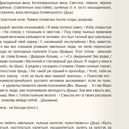
 Драгоценные вина. Коллекционные вина. Светлое, тёмное, чёрное
арёные, ставленные (настойки), сычёные (т. е. густо насыщенные),
Даль
и ранена, жаль молодца похмельного» (
).
страстные ночи. Тяжкое похмелье после ссоры, разрыва.
радой, многим незнакомой, / Я вижу полное гумно, / Избу, покрытую
 / На пляску с топаньем и свистом, / Под говор пьяных мужичков
ающим весельем забывается человек; это был тесный круг школьных
 На скудный твой наряд / С насмешкой неслучайною / Все, кажется,
н, и как все слишком упавшие хмельные люди, не легко переносил
Салт.-Щедрин
.
куда не пригодные пьянчуги (
)
Этот попик - ужасная
 во славу Божью, / Дедушка Кузьма...» / «Со свиданьем! Эка водка, /
Блок
.
иками пьяными / Весенний и тлетворный дух (
)
Я сидел у окна в
Блок
.
небо, Аи (
)
А рядом у соседних столиков / Лакеи сонные торчат,
тягостная бредь. / Не такой уж горький я пропойца, / Чтоб, тебя не
его захочу - чтоб не было мне никакой препоны...» Пьянство его -
 наикультурнейшего русского человека выскакивает, если он пьян,
Вяч. Иванов
 - и удовольствовался своим познанием (
). ... К г-же Маро
Бунин
цвета люди, уже пережившие молодость (
). Как мне скрыть вас,
ова
). Мне с тобою пьяным весело - / Смысла нет в твоих рассказах
Довлатов
.
 знакомы между собой... (
)
чь - не беседа (посл.).
Даль
.
но любить хмельные, пьяные напитки, пьянствовать» (
)
«Быть
ться, настегаться, налиться, насыропиться, залить за галстук, за