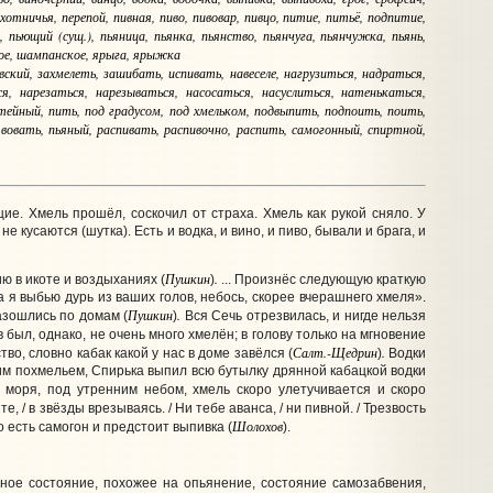
хотничья, перепой, пивная, пиво, пивовар, пивцо, питие, питьё, подпитие,
, пьющий (сущ.), пьяница, пьянка, пьянство, пьянчуга, пьянчужка, пьянь,
кое, шампанское, ярыга, ярыжка
ский, захмелеть, зашибать, испивать, навеселе, нагрузиться, надраться,
я, нарезаться, нарезываться, насосаться, насуслиться, натенькаться,
тейный, пить, под градусом, под хмельком, подвыпить, подпоить, поить,
твовать, пьяный, распивать, распивочно, распить, самогонный, спиртной,
ие. Хмель прошёл, соскочил от страха. Хмель как рукой сняло. У
е кусаются (шутка). Есть и водка, и вино, и пиво, бывали и брага, и
Пушкин
.
ю в икоте и воздыханиях (
)
... Произнёс следующую краткую
 я выбью дурь из ваших голов, небось, скорее вчерашнего хмеля».
Пушкин
.
азошлись по домам (
)
Вся Сечь отрезвилась, и нигде нельзя
был, однако, не очень много хмелён; в голову только на мгновение
Салт.-Щедрин
.
о, словно кабак какой у нас в доме завёлся (
)
Водки
ким похмельем, Спирька выпил всю бутылку дрянной кабацкой водки
и моря, под утренним небом, хмель скоро улетучивается и скоро
тите, / в звёзды врезываясь. / Ни тебе аванса, / ни пивной. / Трезвость
Шолохов
о есть самогон и предстоит выпивка (
).
нное состояние, похожее на опьянение, состояние самозабвения,