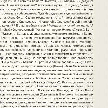
ешь гулять. И в кого ты пошёл? Кажется, ни батюшка, ни дедушка
ать. А кто всему виноват? проклятый мусье. То и дело, бывало, к
аза господам? что скажут они, как узнают, что дитя пьёт и играет
 одолевать собеседников. Пугачёв задремал, сидя на своём месте;
ты, слава богу, / Светит месяц; ночь ясна; / Чарка выпита до дна
принесено. / Оно сверкает Ипокреной; / Оно своей игрой и пеной /
, друзья? / Его волшебная струя / Рождала глупостей не мало, / А
Бордо
Пушкин
.
И я
благоразумный / Уж нынче предпочёл ему (
)
Вот и
Пушкин
.
 (
)
... Батюшка дёрнул меня за ухо, потом подбежал к Бопре,
Пушкин
.
не мог: несчастный француз был мертво пьян (
)
Денщик был
Они не смотрят на меня! / Как быть? У яркого камина, / В укромной
ем, / Не обновится никогда, - / Года, увенчанные хмелем, / Ещё
Ершов
.
увшись зельно пьян, / Затащился в балаган (
)
«Хм! Теперь-то я
.
)
... Все подвалы отворяют, / Бочки с фряжским выставляют, / И,
Ершов
арь-девицей!» (
). Во дворце же пир горой: / Вина льются там
Ершов
/ По усам хоть и бежало, / В рот ни капли не попало (
). Пьют и
Гоголь
.
земле. Долго не протрезвиться ему (
)
Иван Яковлевич, как
но и глухо, как в винном подвале; только слышно было, что далеко-
озацкие головы, разгульно покачивались, шепоча листьями пьяную
ыч, отодвигая стакан. - Нет, брат, шалишь! У нас так не водится, -
Мельников-Печерский
.
й, а вино в горло лей (
)
Раз от цыганок иду я к
фонари так неясно горят, / Смирно на месте никак не стоят. / Так и
В. Сиротинин
 брат, пьяна (предположит.:
. Вологда, сер. 19 в.). Водка
Достоевский
.
к детям своим, к жене своей (
)
В многолетних пьяницах
я, впрочем, они надувают, хитрят и плутуют почти не хуже других,
абак, всегда производивший на него неприятнейшее впечатление и
, ругались, так безобразно и сипло пели и так часто дрались; кругом