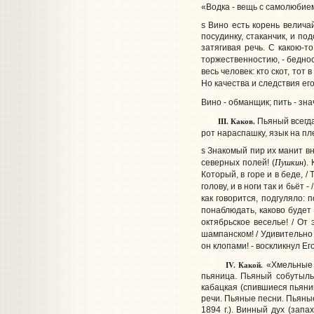
«Водка - вещь с самолюбием
s Вино есть корень велича
посудинку, стаканчик, и по
затягивая речь. С какою-т
торжественностию, - бедност
весь человек: кто скот, тот
Но качества и следствия ег
Вино - обманщик; пить - зна
III.
Каков.
Пьяный всегда
рот нараспашку, язык на пле
s Знакомый пир их манит вно
Пушкин
северных полей! (
).
Который, в горе и в беде, /
голову, и в ноги так и бьёт -
как говорится, подгуляло: 
понаблюдать, каково будет 
октябрьское веселье! / От
шампанском! / Удивительно в
он клопами! - воскликнул Ег
IV.
Какой.
«Хмельные 
пьяница. Пьяный собутыльн
кабацкая (спившиеся пьяни
речи. Пьяные песни. Пьяные
1894 г.). Винный дух (зап