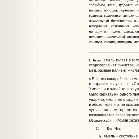
забулдыга, запой, зубровка, к
полпива, попойка, портвейн, п
самогон, самогонка, самогонщи
алкогольный, бражничать, вин
нажраться, назюзиться, накл
натянуться, нахлестаться, оп
попивать, похмельный, похмел
спиться, споить, тяпнуть, упи
I.
Быть.
Хмель гуляет в гол
староверов нет пьянства, бр
мёд, разные наливки. «Коли 
s Близких соседей около ме
и выразительную речь: «Смо
Хмеля ни в одной голове у
было сыскать ни одного пьян
ударило, хмель же отходил 
в обозе, конечно, не оказа
чуть не залпом, прямо из
возвращается беззаботность 
Маяковский
.
(
)
... Фомин заха
II. Кто.
Что.
А.
Хмель - состояние 