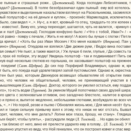
Достоевский
.
ие пьяные и страшные рожи... (
)
Когда господин Лебезятников, 
Достоевский
.
адал? (
)
В толпе безобразничал один пьяный: ему всё хотелось п
 лукавством и выделанным нахальством взглянул на Раскольникова, засмеялся 
 самый полуштоф-с на её деньги и куплен, - произнёс Мармеладов, исключител
было, сам видел <...>. Ну-с, а я вот, кровный-то отец, тридцать-то эти копеек
 известно!.. Вижу его, улицу переходит, шатается, чуть не валится, - крикнул
Достоевский
.
к и пал! (
)
Господам конфузно было: / «Что с тобой, Иван?» / - «Т
Всё равно - помру с печали, / Жить я не могу! / А всего бы лучше с глотки / Пет
Некрасов
.
а кричал: / «Хоть бы раз Иван Мосеич / Кто меня назвал!» (
)
Пан у
Некрасов
.
вино» (
)
Откудова ни взялися / Две дюжие руки, / Ведро вина поставил
семья! / Не пьют, а также маются, / Уж лучше б пили, глупые, / Да совесть так
х, прах её побери, эту водку! Увидишь полштоф - так и подманивает! Пить скв
нув ещё несколько глотков из горлышка, он засовывает полштоф на прежнее м
Салт.-Щедрин
.
 покурим! (
)
До сих пор Порфирий Владимирыч, однако ж, кре
т быть, его покуда ещё удовлетворял запой пустомыслия. Однако ж, окрестн
ятен был указ, которым Двоекуров возвещал обывателям об открытии пиво
ено, что человек не общительный, человек, не принимающий участия в
Салт.-Щедрин
умышляющим (
). Доктор, которого он умолил остаться, ему подд
Тургенев
.
», то есть водки (
)
За ужином Муций попотчевал своих друзей шираз
того цвета с зеленоватым отливом, оно загадочно блестело, налитое в кр
ко и пряно и, выпитое медленно, небольшими глотками, возбуждало во всех 
ь, <...> / Но порой, резво и пылко / Обновляя жизнь мою, / Для меня несёт бут
л и такую сильную привычку взял к этому, что никак не мог отстать. Бывало
орит, человек, что мне делать? Лопни мои глаза, брошу, не стану». Глядишь
Л. Толстой
.
ги берёт, чтобы гулять», - рассуждали люди (
)
... Но едва он обня
Л. Толстой
.
 так близко от него, вино её прелести ударило ему в голову... (
)
У Н
ершенно упустил из виду, что Ной гениален, что он построил ковчег и спас мир 