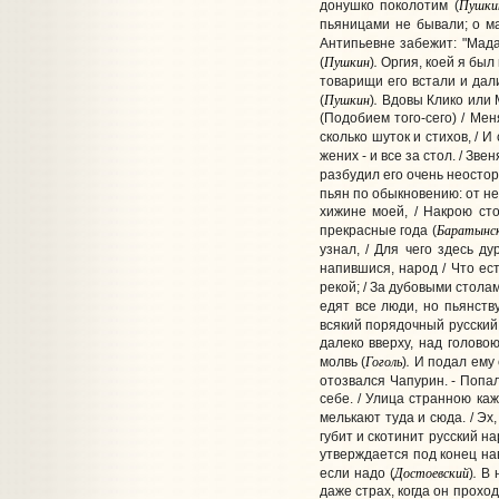
Пушки
донушко поколотим (
пьяницами не бывали; о мат
Антипьевне забежит: "Мадам
Пушкин
.
(
)
Оргия, коей я был
товарищи его встали и дали
Пушкин
.
(
)
Вдовы Клико или М
(Подобием того-сего) / Мен
сколько шуток и стихов, / 
жених - и все за стол. / Зв
разбудил его очень неостор
пьян по обыкновению: от не
хижине моей, / Накрою сто
Баратынс
прекрасные года (
узнал, / Для чего здесь ду
напившися, народ / Что ест
рекой; / За дубовыми столам
едят все люди, но пьянств
всякий порядочный русский
далеко вверху, над голово
Гоголь
.
молвь (
)
И подал ему с
отозвался Чапурин. - Попал 
себе. / Улица странною каже
мелькают туда и сюда. / Эх,
губит и скотинит русский н
утверждается под конец нав
Достоевский
.
если надо (
)
В н
даже страх, когда он проход