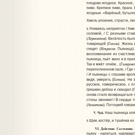
плодово-ягодное. Красное,
пиво. Крепкое пиво, брага.
ягодные. «Варёный, бутыло
Хмель упоения, страсти, лю
s Упиваясь неприятно / Хме
соломой, / С резными став
Лермонтов
.
(
)
Весёлость была
Гоголь
товарищей (
). Жизнь 
Некрасов
глядят (
. Пьяница)
воспоминания из счастливо
пьяница, пьёт вино и в прих
Гиляровс
Так и жжёт огнём... (
переполненном зале, / Где-т
/ И пьяницы с глазами кролик
Есенин
.
видя, умереть (
)
Не з
русское, гомерическое, с 
Г
гришкин дебош и скандал (
снова стало возвращаться 
стоны звонкие! / В сердце 
Ахматова
.
(
)
Потоцкий говори
V.
Чей.
Наш пьяница опять
s Шум, костёр, и тушёнка из 
VI.
Действие.
Состояние.
пьяну - напиться, наклюкат