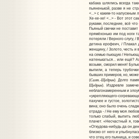
кабака шлялись всегда так
пьяненькой, разве я не стр
<...> с каким-то напускным
Хе-хе-хе! <...> - Вот этот
руками, последние, всё что 
Пьяный свечки не поставит -
прямёхонько им под ноги та
потеряли / Верного слугу, / 
детина ерофеич, / Плакал д
женщину, / Золото, честь и 
на семью пьющую / Непьющая 
натенькаться... или ещё? А
возьми, сморил меня! Бульк
выпили, а теперь трубочки
бывших примеров, но, може
Салт.-Щедрин
(
). Долго пам
Щедрин
). Издревле замеч
неблагонамеренным и зло
«укрепляющего-согревающего
пахучее и густое, золотис
вина; оно было очень слад
отрада - / Не ему моя любов
только слабый, выпить люби
плачет. «Несчастный я, гов
«Откудова-нибудь да он день
близко от него и улыбнулась
что отец его пьяница, и сов