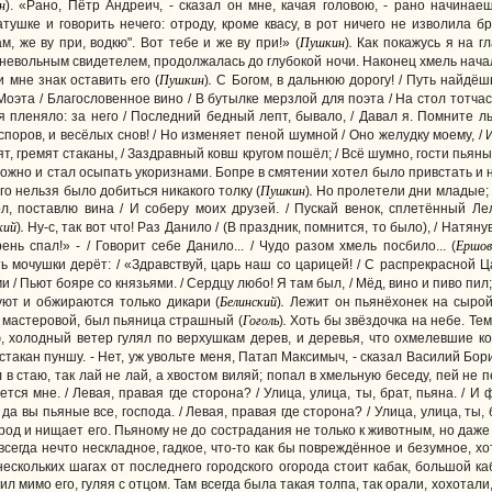
н
). «Рано, Пётр Андреич, - сказал он мне, качая головою, - рано начина
ушке и говорить нечего: отроду, кроме квасу, в рот ничего не изволила бр
Пушкин
.
, же ву при, водкю". Вот тебе и же ву при!» (
)
Как покажусь я на гл
 невольным свидетелем, продолжалась до глубокой ночи. Наконец хмель начал
Пушкин
.
 мне знак оставить его (
)
С Богом, в дальнюю дорогу! / Путь найдёшь 
оэта / Благословенное вино / В бутылке мерзлой для поэта / На стол тотчас 
я пленяло: за него / Последний бедный лепт, бывало, / Давал я. Помните ль
И споров, и весёлых снов! / Но изменяет пеной шумной / Оно желудку моему, / 
енят, гремят стаканы, / Заздравный ковш кругом пошёл; / Всё шумно, гости пьяны
ожно и стал осыпать укоризнами. Бопре в смятении хотел было привстать и 
Пушкин
.
го нельзя было добиться никакого толку (
)
Но пролетели дни младые; / 
л, поставлю вина / И соберу моих друзей. / Пускай венок, сплетённый Лел
кий
.
)
Ну-с, так вот что! Раз Данило / (В праздник, помнится, то было), / Натян
Ершов
рень спал!» - / Говорит себе Данило... / Чудо разом хмель посбило... (
ь мочушки дерёт: / «Здравствуй, царь наш со царицей! / С распрекрасной Ц
и / Пьют бояре со князьями. / Сердцу любо! Я там был, / Мёд, вино и пиво пил; 
Белинский
.
уют и обжираются только дикари (
)
Лежит он пьянёхонек на сырой 
Гоголь
.
 мастеровой, был пьяница страшный (
)
Хоть бы звёздочка на небе. Тем
ю, холодный ветер гулял по верхушкам дерев, и деревья, что охмелевшие к
такан пуншу. - Нет, уж увольте меня, Патап Максимыч, - сказал Василий Борис
в стаю, так лай не лай, а хвостом виляй; попал в хмельную беседу, пей не пе
тся мне. / Левая, правая где сторона? / Улица, улица, ты, брат, пьяна. / И 
 да вы пьяные все, господа. / Левая, правая где сторона? / Улица, улица, ты,
арод и нищает его. Пьяному не до сострадания не только к животным, но даже 
сегда нечто нескладное, гадкое, что-то как бы повреждённое и безумное, хот
ескольких шагах от последнего городского огорода стоит кабак, большой к
ил мимо его, гуляя с отцом. Там всегда была такая толпа, так орали, хохотали