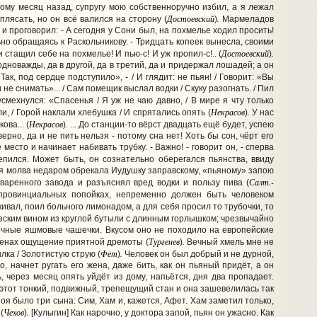
тому месяц назад, супругу мою собственноручно избил, а я лежал
Достоевский
.
лясать, но он всё валился на сторону (
)
Мармеладов
и проговорил: - А сегодня у Сони был, на похмелье ходил просить!
ьно обращаясь к Раскольникову. - Тридцать копеек вынесла, своими
Достоевский
.
 и стащил себе на похмелье! И пью-с! И уж пропил-с!.. (
)
 одноважды, да в другой, да в третий, да и придержал лошадей; а он
ак, под сердце подступило», - / И глядит: не пьян! / Говорит: «Вы
ли не снимать»... / Сам помещик выслал водки / Скуку разогнать. / Пил
смехнулся: «Спасенья / Я уж не чаю давно, / В мире я чту только
Некрасов
.
и, / Горой наклали хлебушка / И спрятались опять (
)
У нас
Некрасов
ова... (
). ... До станции-то вёрст двадцать ещё будет, успею
ерно, да и не пить нельзя - потому сна нет! Хоть бы сон, чёрт его
есто и начинает набивать трубку. - Важно! - говорит он, - сперва
пился. Может быть, он сознательно оберегался пьянства, ввиду
ая молва недаром обрекала Иудушку заправскому, «пьяному» запою
Салт.-
варенного завода и разъяснял вред водки и пользу пива (
 провинциальных попойках, непременно должен быть человеком
акивал, поил больного лимонадом, а для себя просил то трубочки, то
ским вином из круглой бутыли с длинным горлышком; чрезвычайно
ошечные яшмовые чашечки. Вкусом оно не походило на европейские
Тургенев
.
членах ощущение приятной дремоты (
)
Вечный хмель мне не
Фет
.
ылка / Золотистую струю (
)
Человек он был добрый и не дурной,
, начнет ругать его жена, даже бить, как он пьяный придёт, а он
, через месяц опять уйдёт из дому, напьётся, дня два пропадает.
л этот тонкий, подвижный, трепещущий стан и она зашевелилась так
оя было три сына: Сим, Хам и, кажется, Афет. Хам заметил только,
Чехов
.
(
)
[Кулыгин] Как нарочно, у доктора запой, пьян он ужасно. Как