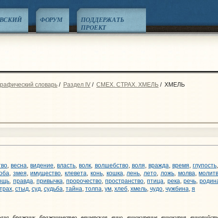
ЕВСКИЙ
ФОРУМ
ПОДДЕРЖАТЬ
ПРОЕКТ
графический словарь
/
Раздел IV
/
СМЕХ. СТРАХ. ХМЕЛЬ
/
ХМЕЛЬ
тво
,
весна
,
видение
,
власть
,
волк
,
волшебство
,
воля
,
вражда
,
время
,
глупость
оба
,
змея
,
имущество
,
клевета
,
конь
,
кошка
,
лень
,
лето
,
ложь
,
молва
,
молит
ощь
,
правда
,
привычка
,
пророчество
,
пространство
,
птица
,
река
,
речь
,
родин
трах
,
стыд
,
суд
,
судьба
,
тайна
,
толпа
,
ум
,
хлеб
,
хмель
,
чудо
,
чужбина
,
я
рага, бражник, бражничество, венгерская, вино, винокурение, винокурня, винопийств