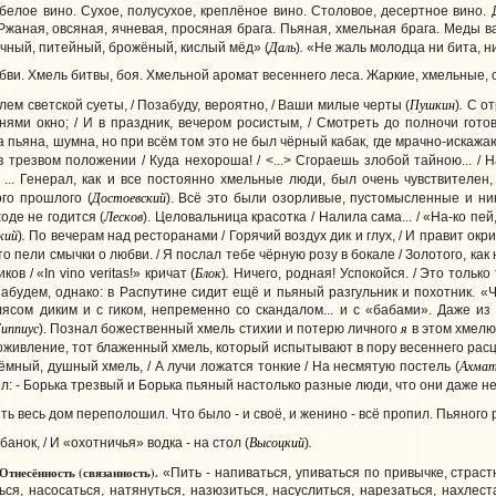
 белое вино. Сухое, полусухое, креплёное вино. Столовое, десертное вино.
 Ржаная, овсяная, ячневая, просяная брага. Пьяная, хмельная брага. Меды в
Даль
.
чный, питейный, брожёный, кислый мёд» (
)
«Не жаль молодца ни бита, н
бви. Хмель битвы, боя. Хмельной аромат весеннего леса. Жаркие, хмельные, 
Пушкин
.
лем светской суеты, / Позабуду, вероятно, / Ваши милые черты (
)
С от
нями окно; / И в праздник, вечером росистым, / Смотреть до полночи готов
 пьяна, шумна, но при всём том это не был чёрный кабак, где мрачно-искаж
в трезвом положении / Куда нехороша! / <...> Сгораешь злобой тайною... /
. ... Генерал, как и все постоянно хмельные люди, был очень чувствителе
Достоевский
го прошлого (
). Всё это были озорливые, пустомысленные и ни
Лесков
оде не годится (
). Целовальница красотка / Налила сама... / «На-ко пей,
кий
.
)
По вечерам над ресторанами / Горячий воздух дик и глух, / И правит окр
о пели смычки о любви. / Я послал тебе чёрную розу в бокале / Золотого, как 
Блок
.
ов / «In vino veritas!» кричат (
)
Ничего, родная! Успокойся. / Это только 
абудем, однако: в Распутине сидит ещё и пьяный разгульник и похотник. «Ч
плясом диким и с гиком, непременно со скандалом... и с «бабами». Даже из
иппиус
я
). Познал божественный хмель стихии и потерю личного
в этом хмелю
оживление, тот блаженный хмель, который испытывают в пору весеннего рас
Ахмат
тёмный, душный хмель, / А лучи ложатся тонкие / На несмятую постель (
л: - Борька трезвый и Борька пьяный настолько разные люди, что они даже не
 весь дом переполошил. Что было - и своё, и женино - всё пропил. Пьяного ре
Высоцкий
.
банок, / И «охотничья» водка - на стол (
)
Отнесённость
(связанность).
«Пить - напиваться, упиваться по привычке, страст
ься, насосаться, натянуться, назюзиться, насуслиться, нарезаться, нахлеста