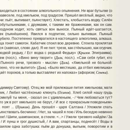
Находиться в состоянии алкогольного опьянения. Не враг бутылке (о
навеселе, под хмельком, под градусом. Пришёл весёлый, видно, что
чи: пьёт, выпивает, пьянствует). Хлестать, хлобыстать водку. Силён
собутыльниками, с дружками, с такими же бражниками, как он сам.
ходуном ходит, хоть святых вон выноси. Пьяный идёт-шатается,
ек (пьянёшенек). Явился в подпитии, сильно выпивши. Пьяный
агубило. Постепенно превратился в настоящего алкоголика, алкаша.
ица гонит самогон. Кабатчик споил всю деревню. Споила проклятая
(завязал, слово дал). Я не пил: трезв, как стёклышко, как огурчик.
Крылов
одкой редьку, / Ест водка с редькой Федьку» (
. Эпиграмма).
Даль
ем (посл.). «Вино вину творит» (
; посл.). «Сам себя губит, кто
Даль
.
 «Пьяного речи, трезвого - мысли» (
)
«Хмельной не больной:
Даль
.
ено, что не выпито!» (
)
«Было местишко, да отбил хмелишка»
Сенека
аёт пороков, а только выставляет их напоказ» (афоризм;
).
ладимиру Святому). Отец же мой прилежаше пития хмельнова; мати
Осипов
ик, / Любил частёхонько клюнуть (
). Хлеб силой нашу грудь
милуй ты меня, - сказал он с удивленьем, - / Чем любоваться тут?
Зато уж в рот хмельного не берут, / И все с прекрасным поведеньем»
Пушкин
.
поят ... (
)
День прошёл - царя Салтана / Уложили спать
ьянствовать бесчинно: / Нет, за чашей я пою / Иль беседую невинно
ое! / Шипи, шампанское, в стекле. <...> / Ужели трезвого найдём / За
/ И пунш и грог душистый, / А вам, спартанцы, поднесёт / Воды в
саилом одна заботушка: пьём до донушка, выпьем, поворотим и в