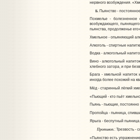
нервного возбуждения. «Хме
Б.
Пьянство - постоянное
Похмелье - болезненное с
возбуждающего, пьянящего.
пьянства, продолженье его»
Хмельное - опьяняющий алк
Алкоголь - спиртные напитки
Водка - алкогольный напито
Вино - алкогольный напиток
хлебного затора, и при без
Брага - хмельной напиток 
иногда более похожий на кв
Мёд - старинный лёгкий хме
«Пьющий - кто пьёт хмельное
Пьянь - пьющие, постоянно
Пропойца - пьяница, спивши
Ярыга - беспутный пьяница.
Противоп.
: Трезвость -
«Пьянство есть упражнение