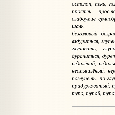
остолоп, пень, п
простец, просто
слабоумие, сумасб
шаль
безголовый, безр
вздуриться, глупе
глуповать, глу
дурачиться, дурет
недалёкий, недал
несмышлёный, неу
поглупеть, по-гл
придурковатый, п
тупо, тупой, туп