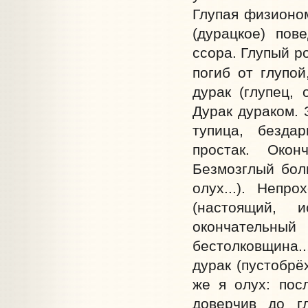
Глупая физионом
(дурацкое) пов
ссора. Глупый р
погиб от глупо
дурак (глупец, 
Дурак дураком. 
тупица, бездар
простак. Окон
Безмозглый болв
олух...). Непро
(настоящий, и
окончательны
бестолковщина..
дурак (пустобрё
же я олух: посл
доверчив до г