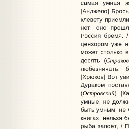
самая умная ж
[Анджело] Брось
клевету приемли
нет! оно прошл
Россия бремя. 
цензором уже не
может столько в
Страхов
десять (
любезничать, 
[Хрюков] Вот ув
Дураком постав
Островский
(
). [
умные, не должн
быть умным, не 
книгах, нельзя б
рыба запоёт, / 