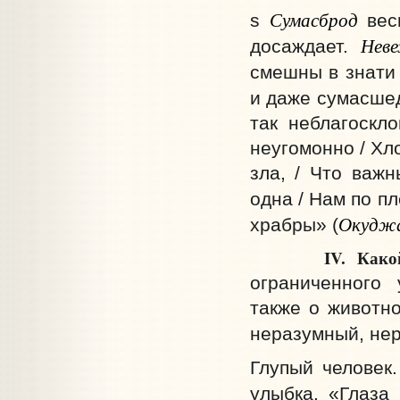
Сумасброд
s
вес
Нев
досаждает.
смешны в знати 
и даже сумасше
так неблагоскл
неугомонно / Хло
зла, / Что важ
одна / Нам по пл
Окудж
храбры» (
IV. Како
ограниченного 
также о животно
неразумный, нер
Глупый человек.
улыбка. «Глаза 