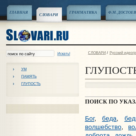
ГЛАВНАЯ
ГРАММАТИКА
Ф.М. ДОСТОЕ
СЛОВАРИ
СЛОВАРИ
/
Русский идеог
Искать!
ГЛУПОСТ
УМ
ПАМЯТЬ
ГЛУПОСТЬ
ПОИСК ПО УКА
Бог
,
беда
,
бед
волшебство
,
во
доброта
,
дождь