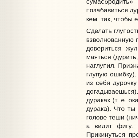
сумасбродить»
позабавиться ду
кем, так, чтобы 
Сделать глупост
взволнованную г
довериться жул
маяться (дурить,
наглупил. Призн
глупую ошибку).
из себя дурочку
догадываешься).
дураках (т. е. о
дурака). Что ты
голове теши (нич
а видит фигу. 
Прикинуться про