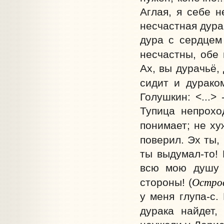
Аглая, я себе н
несчастная дура
дура с сердцем
несчастны, обе 
Ах, вы дурачьё,
сидит и дураком
Голушкин: <...>
Тупица непрохо
понимает; не ху
поверил. Эх ты, 
ты выдумал-то!
всю мою душу и
Остро
стороны! (
у меня глупа-с.
дурака найдет,