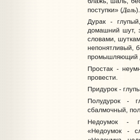
блажь, шаль, бе
Даль
поступки» (
).
Дурак - глупый
домашний шут, 
словами, шуткам
непонятливый, б
промышляющий д
Простак - неумн
провести.
Придурок - глуп
Полудурок - г
сбалмочный, пол
Недоумок - г
«Недоумок - с
«Недоумка - нед