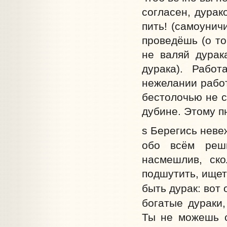
согласен, дурак
пить! (самоунич
проведёшь (о то
не валяй дурака
дурака). Работ
нежелании работ
бестолочью не с
дубине. Этому п
s Берегись неве
обо всём реши
насмешлив, ск
подшутить, ищет
быть дурак: вот 
богатые дураки
Ты не можешь с