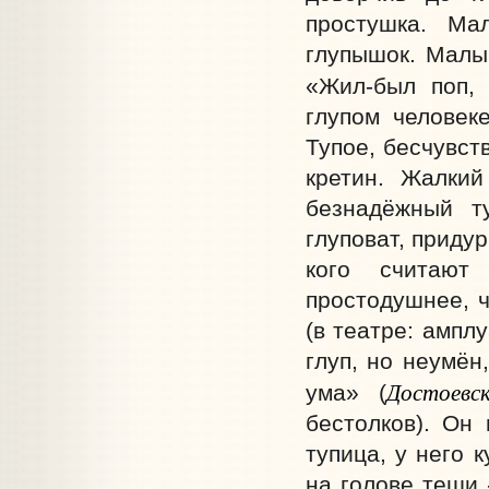
простушка. Ма
глупышок. Малы
«Жил-был поп, 
глупом человеке
Тупое, бесчувст
кретин. Жалкий
безнадёжный т
глуповат, придур
кого считают
простодушнее, ч
(в театре: ампл
глуп, но неумён
Достоевс
ума» (
бестолков). Он 
тупица, у него 
на голове теши 