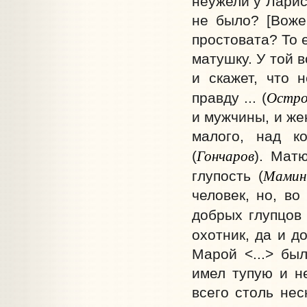
неужели у Лари
не было? [Вожев
простовата? То е
матушку. У той в
и скажет, что н
Остро
правду ... (
и мужчины, и же
малого, над к
Гончаров
(
). Мат
Мамин
глупость (
человек, но, во
добрых глупцов 
охотник, да и д
Марой <...> был
имел тупую и не
всего столь нес