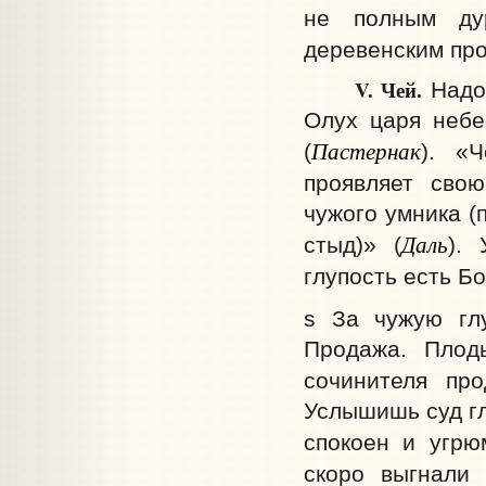
не полным ду
деревенским пр
V. Чей.
Надое
Олух царя небес
Пастернак
(
). «
проявляет свою
чужого умника (п
Даль
стыд)» (
).
глупость есть Б
s За чужую глу
Продажа. Плод
сочинителя пр
Услышишь суд гл
спокоен и угрю
скоро выгнали 