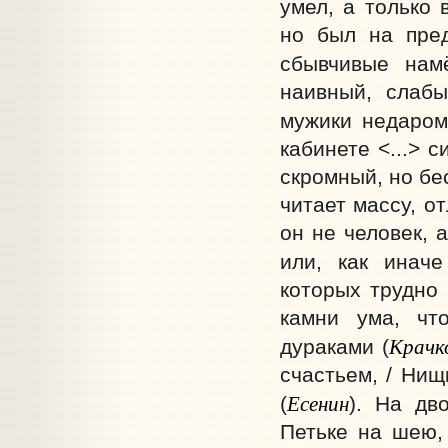
умел, а только 
но был на пред
сбывчивые нам
наивный, слабы
мужики недаром
кабинете <...> 
скромный, но бес
читает массу, о
он не человек, 
или, как иначе
которых трудно 
камни ума, чт
Крачк
дураками (
счастьем, / Нищ
Есенин
(
). На дв
Петьке на шею, 