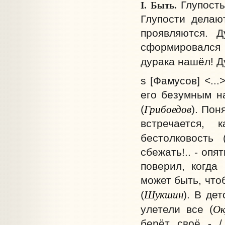
I.
Быть.
Глупость
Глупости делают
проявляются. Д
сформировался 
дурака нашёл! Ду
s [Фамусов] <..
его безумным на
Грибоедов
(
). Пон
встречается, 
бестолковость 
сбежать!.. - опя
поверил, когда
может быть, что
Шукшин
(
). В де
О
улетели все (
берёт своё - /