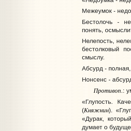
Межеумок - недо
Бестолочь - не
понять, осмыслит
Нелепость, неле
бестолковый по
смыслу.
Абсурд - полная
Нонсенс - абсур
Противоп
.: у
«Глупость. Кач
Княжнин
(
). «Гл
«Дурак, которы
думает о будуще