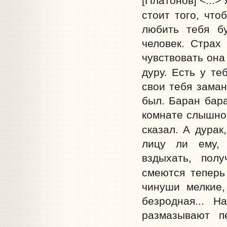
[Платонов] <...>
стоит того, что
любить тебя бу
человек. Страх
чувствовать она 
дуру. Есть у те
свои тебя заман
был. Баран бара
комнате слышно.
сказал. А дурак,
лицу ли ему, 
вздыхать, полу
смеются теперь
чинуши мелкие,
безродная... 
размазывают п