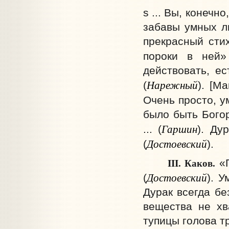
s ... Вы, конечн
забавы умных л
прекрасный стих
пороки в ней»
действовать, ес
Нарежный
(
). [М
Очень просто, у
было быть Бого
Гаршин
... (
). Ду
Достоевский
(
).
III. Каков.
«Г
Достоевский
(
). У
Дурак всегда бе
вещества не хв
тупицы голова тр