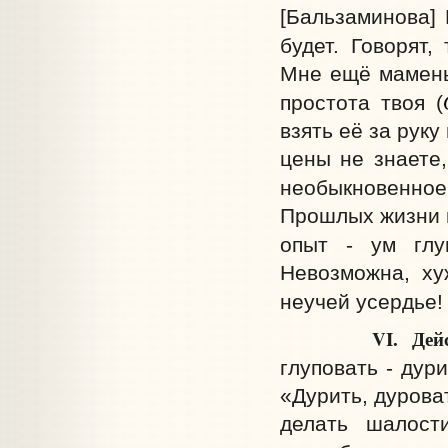
[Бальзаминова] 
будет. Говорят,
Мне ещё маменьк
простота твоя (
взять её за рук
цены не знаете,
необыкновенное
Прошлых жизни м
опыт - ум глу
Невозможна, ху
неучей усердье! 
VI. Действие. 
глуповать - дури
«Дурить, дуроват
делать шалости