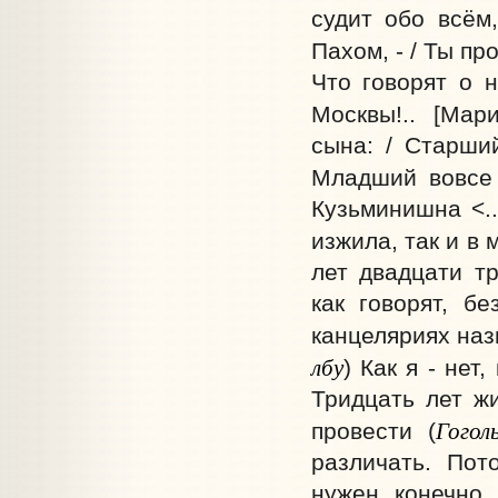
судит обо всём,
Пахом, - / Ты про
Что говорят о 
Москвы!.. [Мар
сына: / Старши
Младший вовсе 
Кузьминишна <..
изжила, так и в 
лет двадцати тр
как говорят, б
канцеляриях наз
лбу
) Как я - нет
Тридцать лет жи
Гогол
провести (
различать. Пот
нужен, конечно.