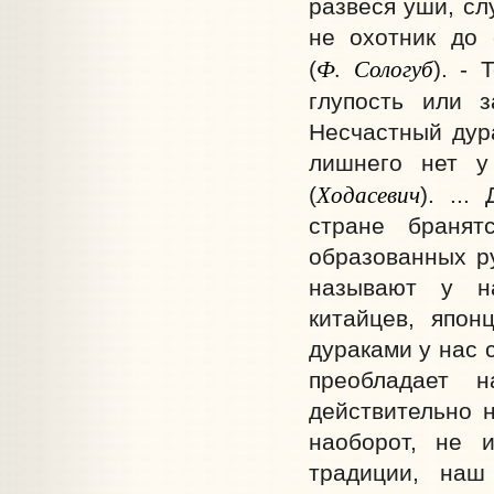
развеся уши, слу
не охотник до 
Ф. Сологуб
(
). -
глупость или 
Несчастный дура
лишнего нет у
Ходасевич
(
). ..
стране браня
образованных ру
называют у на
китайцев, япон
дураками у нас 
преобладает 
действительно 
наоборот, не 
традиции, наш