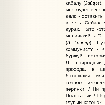
Зайцев
кабалу (
).
мне будет весел
дело - оставить
и есть. Сейчас 
дурак. - Это ко
маленький. - Э,
А. Гайдар
(
).- П
коммунист? - <
буржуй - истори
Я - природный д
прохода, в ш
ботинками, сия
точнее - хлюпа
перинки, / Ни п
Полосатый / Пер
глупый котёнок! 