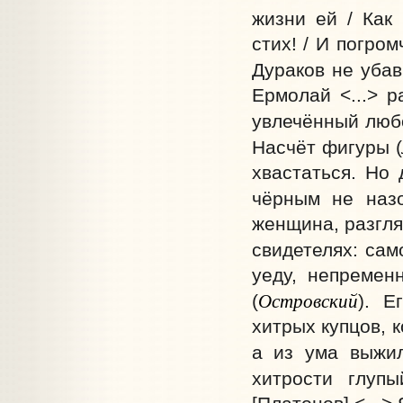
жизни ей / Как
стих! / И погром
Дураков не убав
Ермолай <...> р
увлечённый любо
Насчёт фигуры (
хвастаться. Но 
чёрным не назо
женщина, разгля
свидетелях: сам
уеду, непремен
Островский
(
). Е
хитрых купцов, 
а из ума выжи
хитрости глупы