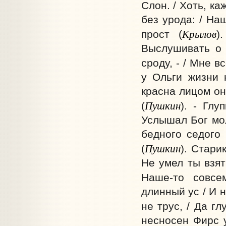
Слон. / Хоть, ка
без урода: / На
Крылов
прост (
)
Выслушивать о 
сроду, - / Мне вс
у Ольги жизни н
красна лицом он
Пушкин
(
). - Гл
Услышал Бог мол
бедного седого 
Пушкин
(
). Стари
Не умел ты взят
Наше-то совсе
длинный ус / И 
не трус, / Да гл
несносен Фирс у