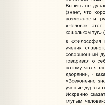
Выпить не дурак
(знает, что хор
возможности р
«Человек этот
кошельком туг» (
s «Философия н
ученик славно
совершенный ду
говаривал о себ
потому что я ещ
дворянин, - ка
«Всеконечно зна
ученые дураки г
Искренно сказа
глупым человеко