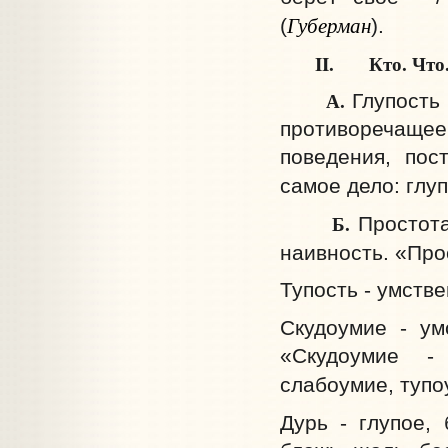
Губерман
(
).
II. Кто. Что
А.
Глупость 
противоречащ
поведения, пост
самое дело: глуп
Б.
Простота
наивность. «Про
Тупость - умств
Скудоумие - ум
«Скудоумие - 
слабоумие, тупо
Дурь - глупое, 