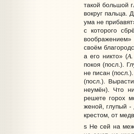
такой большой г
вокруг пальца. 
ума не прибавят
с которого сбр
воображением» 
своём благородс
А.
а его никто» (
покоя (посл.). Г
не писан (посл.)
(посл.). Выраст
неумён). Что ни
решете горох мо
женой, глупый -
крестом, от медв
s Не сей на меж