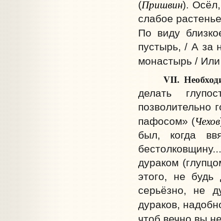
Пришвин
(
). Осёл
слабое растенье 
По виду близко
пустырь, / А за 
монастырь / Или 
VII.
Необход
делать глупо
позволительно г
Чехов
пафосом» (
был, когда вв
бестолковщину.
дураком (глупцо
этого, не будь
серьёзно, не д
дураков, надобн
чтоб вечно вы не