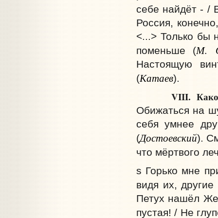
себе найдёт - / 
Россия, конечно
<...> Только бы
М. 
поменьше (
Настоящую вин
Катаев
(
).
VIII.
Како
Обижаться на шу
себя умнее дру
Достоевский
(
). С
что мёртвого леч
s Горько мне пр
видя их, другие
Петух нашёл Жем
пустая! / Не глу