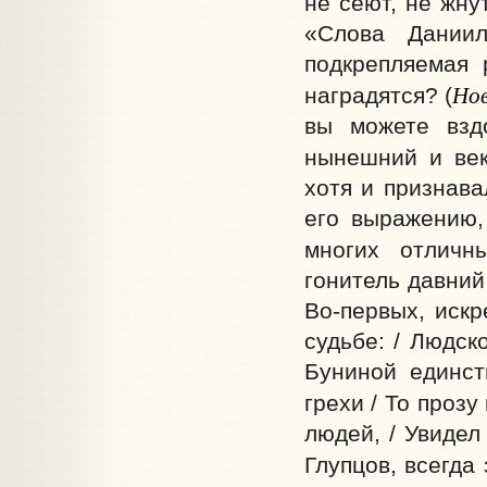
не сеют, не жну
«Слова Даниил
подкрепляемая 
Но
наградятся? (
вы можете вздо
нынешний и век
хотя и признава
его выражению,
многих отличны
гонитель давний 
Во-первых, искр
судьбе: / Людск
Буниной единст
грехи / То прозу
людей, / Увидел
Глупцов, всегда 