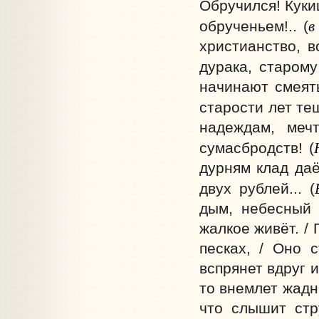
Обручился! Куки
в
обрученьем!.. (
христианство, в
дурака, старому
начинают смеять
старости лет те
надеждам, меч
сумасбродств! (
дурням клад даё
двух рублей... (
дым, небесный 
жалкое живёт. /
песках, / Оно 
вспрянет вдруг и
то внемлет жадн
что слышит стр