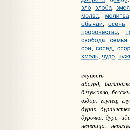
зло
,
злоба
,
змея
молва
,
молитва
обычай
,
осень
пророчество
,
п
свобода
,
семья
сон
,
сосед
,
ссо
хмель
,
чудо
,
чуж
глупость
абсурд, балаболк
безумство, бессм
вздор, глупец, г
дурак, дурачество
дурочка, дурь, и
нелепица, неразу