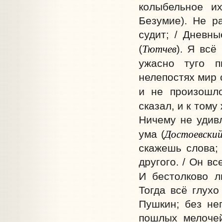
колыбельное и
Безумие). Не ра
судит; / Дневны
Тютчев
(
). Я всё
ужасно туго п
нелепостях мир 
и не произошл
сказал, и к тому
Ничему не удивл
Достоевски
ума (
скажешь слова; 
другого. / Он в
И бестолково л
Тогда всё глухо
Пушкин; без нег
пошлых мелочей 