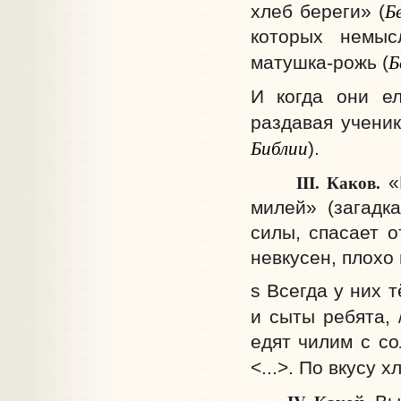
Б
хлеб береги» (
которых немыс
Б
матушка-рожь (
И когда они ел
раздавая ученик
Библии
).
III. Каков.
«И
милей» (загадк
силы, спасает о
невкусен, плохо
s Всегда у них т
и сыты ребята, 
едят чилим с со
<...>. По вкусу 