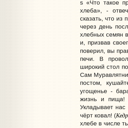
s «Что такое пр
хлеба», - отве
сказать, что из 
через день посл
хлебных семян в
и, призвав свое
поверил, вы прав
печи. В прово
широкий стол по
Сам Муравлятник
постом, кушайт
угощенье - бара
жизнь и пища! 
Укладывает нас 
Кед
чёрт ковал! (
хлебе в числе т