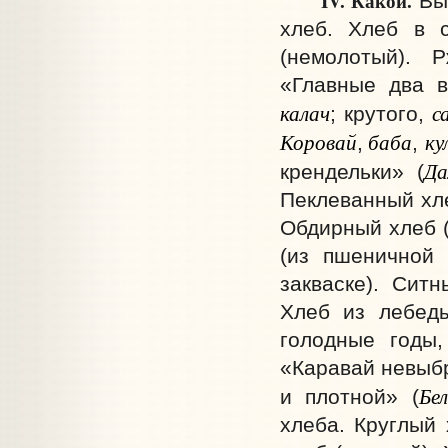
IV. Какой.
Выс
хлеб. Хлеб в с
(немолотый). 
«Главные два в
калач
с
; крутого,
Коровай
баба
ку
,
,
Да
крендельки» (
Пеклеванный хле
Обдирный хлеб (
(из пшеничной 
закваске). Сит
Хлеб из лебеды
голодные годы,
«Каравай невыбр
Бе
и плотной» (
хлеба. Круглый