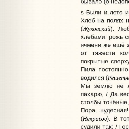
бывало (о недоп
s Были и лето и
Хлеб на полях н
Жуковский
(
). Лю
хлебами: рожь с
ячмени же ещё з
от тяжести ко
покрытые сверх
Пила постоянно
Решетн
водился (
Мы землю не ле
пахарю, / Да ве
столбы точёные,
Пора чудесная
Некрасов
(
). В то
судили так: / Го