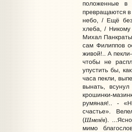
положенные в 
превращаются в 
небо, / Ещё бе
хлеба, / Никому
Михал Панкратыч
сам Филиппов ос
живой!.. А пекли
чтобы не распл
упустить бы, как
часа пекли, вып
вынать, всунул 
крошинки-мазинк
румяная!.. - «
счастье». Вел
Шмелёв
(
). ...Яс
мимо благосло