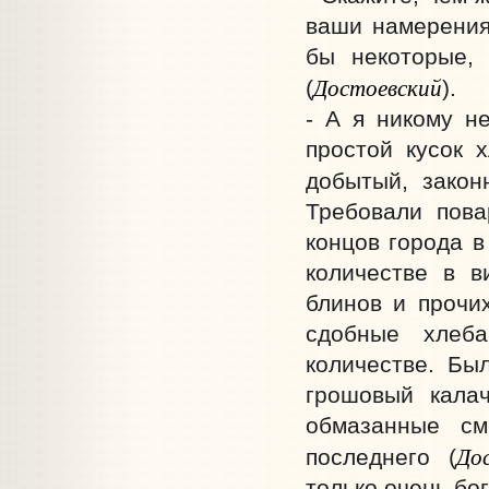
ваши намерения?
бы некоторые,
Достоевский
(
).
- А я никому не
простой кусок 
добытый, закон
Требовали пова
концов города в
количестве в в
блинов и прочих
сдобные хлеб
количестве. Бы
грошовый калач
обмазанные см
До
последнего (
только очень бо