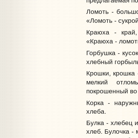
предлагаемая по
Ломоть - большо
«Ломоть - сукрой
Краюха - край,
«Краюха - ломоть
Горбушка - кусо
хлебный горбыль
Крошки, крошка 
мелкий отлом
покрошенный во 
Корка - наружн
хлеба.
Булка - хлебец 
хлеб. Булочка -