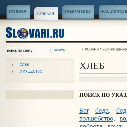
ГЛАВНАЯ
ГРАММАТИКА
Ф.М. ДОСТОЕ
СЛОВАРИ
СЛОВАРИ
/
Русский идеог
Искать!
ХЛЕБ
ХЛЕБ
ИМУЩЕСТВО
ПОИСК ПО УКА
Бог
,
беда
,
бед
волшебство
,
во
доброта
,
дождь