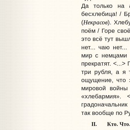
Да только на 
бесхлебица! / Б
Некрасов
(
). Хлеб
поём / Горе своё
это всё тут выш
нет... чаю нет..
мир с немцами 
прекратят. <...>
три рубля, а я 
ощущение, что 
мировой войны 
«хлебармия». 
градоначальник 
так вообще по Ру
II. Кто. Что