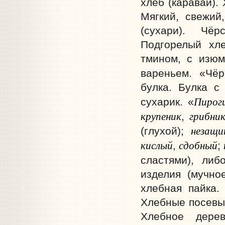
хлеб (каравай).
Мягкий, свежий
(сухари). Чё
Подгорелый хле
тмином, с изюм
вареньем. «Чёр
булка. Булка с
Пирог
сухарик. «
крупеник
грибни
,
незащи
(глухой);
кислый
сдобный
,
;
сластями), ли
изделия (мучно
хлебная пайка.
Хлебные посевы.
Хлебное дере