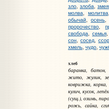
зло
,
злоба
,
змея
молва
,
молитва
обычай
,
осень
пророчество
,
п
свобода
,
семья
сон
,
сосед
,
ссо
хмель
,
чудо
,
чуж
хлеб
баранка, батон, 
жито, жулик, зер
коврижка, корка,
кулич, кусок, леп
(сущ.), озимь, пи
рожь, сайка, сги