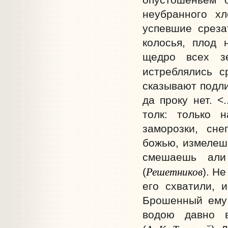
неубранного х
успевшие среза
колосья, плод 
щедро всех з
истреблялись с
сказывают подли
да проку нет. <
толк: только н
заморозки, сне
божью, измелешь
смешаешь али 
Решетников
(
). Н
его схватили, и
Брошенный ему 
водою давно 