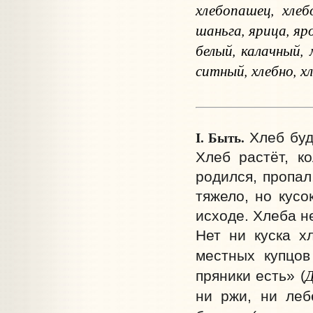
хлебопашец, хлебо
шаньга, ярица, яро
белый, калачный,
ситный, хлебно, х
I. Быть.
Хлеб буд
Хлеб растёт, ко
родился, пропал
тяжело, но кусо
исходе. Хлеба не
Нет ни куска х
местных купцов
Д
пряники есть» (
ни ржи, ни леб