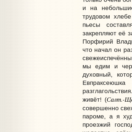
и на небольшие
трудовом хлебе
пьесы составл
закрепляют её з
Порфирий Влади
что начал он ра
свежеиспечённый
мы едим и чер
духовный, кот
Евпраксеюшка
разглагольств
Салт.-Щ
живёт! (
совершенно све
пароме, а я худ
проезжий госпо