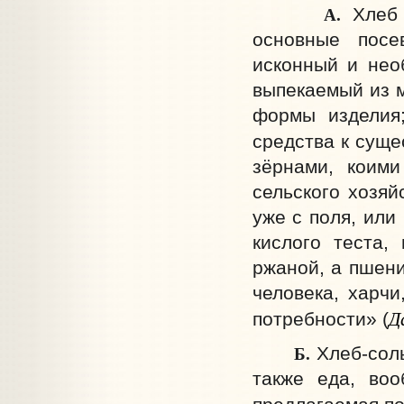
А.
Хлеб 
основные посе
исконный и нео
выпекаемый из м
формы изделия
средства к сущ
зёрнами, коими
сельского хозяй
уже с поля, или
кислого теста,
ржаной, а пшени
человека, харч
Д
потребности» (
Б.
Хлеб-сол
также еда, воо