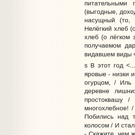
питательными 
(выгодные, дохо
насущный (то, 
Нелёгкий хлеб (
хлеб (о лёгком 
получаемом дар
видавшем виды ч
s В этот год <.
яровые - низки и
огурцом, / Иль
деревне лишни
простоквашу /
многохлебное! /
Побились над т
колосом / И стал
- Скажите, чем 