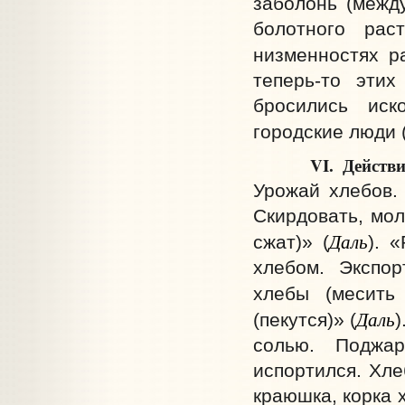
заболонь (межд
болотного рас
низменностях р
теперь-то эти
бросились иск
городские люди 
VI. Действие. 
Урожай хлебов. 
Скирдовать, мол
Даль
сжат)» (
). 
хлебом. Экспор
хлебы (месить
Даль
(пекутся)» (
)
солью. Поджар
испортился. Хле
краюшка, корка 