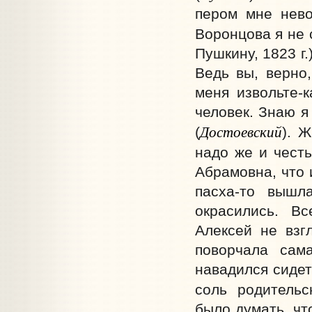
пером мне нево
Воронцова я не с
Пушкину, 1823 г.
Ведь вы, верно,
меня извольте-к
человек. Знаю я
Достоевский
(
). 
надо же и честь
Абрамовна, что 
пасха-то вышл
окрасились. В
Алексей не взгл
поворчала сам
навадился сидет
соль родительс
было думать, чт