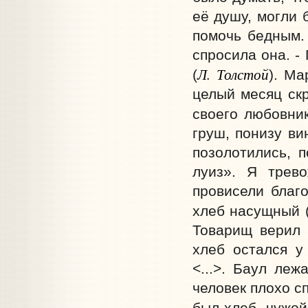
её душу, могли 
помочь бедным. 
спросила она. -
Л. Толстой
(
). Ма
целый месяц ск
своего любовник
груш, понизу ви
позолотились, 
луиз». Я трев
провисели благо
хлеб насущный 
Товарищ верил 
хлеб остался у
<...>. Баул леж
человек плохо сп
был хлеб, чужой