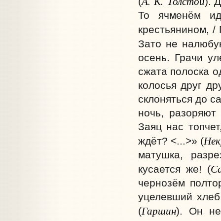
А. К. Толстой
(
). 
То ячменём ид
крестьянином, /
Зато не налюбую
осень. Грачи ул
сжата полоска од
колосья друг др
склоняться до са
ночь, разоряют
Заяц нас топчет
Нек
ждёт? <...>» (
матушка, разре
С
кусается же! (
чернозём полто
уцелевший хлеб
Гаршин
(
). Он н