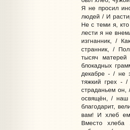
Я не просил ино
людей / И расти
Не с теми я, кт
лести я не внем
изгнанник, / Ка
странник, / По
тысяч матерей 
блокадных грамм
декабре - / не
тяжкий грех - 
страданьем он, 
освящён, / наш
благодарит, вел
вам! И хлеб ем
Вместо хлеба 