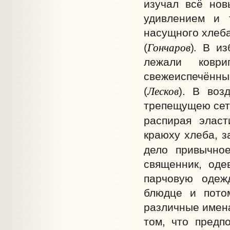
изучал всё нов
удивлением и 
насущного хлеба
Гончаров
.
(
)
В изб
лежали ковр
свежеиспечённы
Лесков
(
). В воз
трепещущею сетк
распирая эласт
краюху хлеба, з
дело привычно
священник, оде
парчовую одеж
блюдце и пото
различные имена
том, что предп