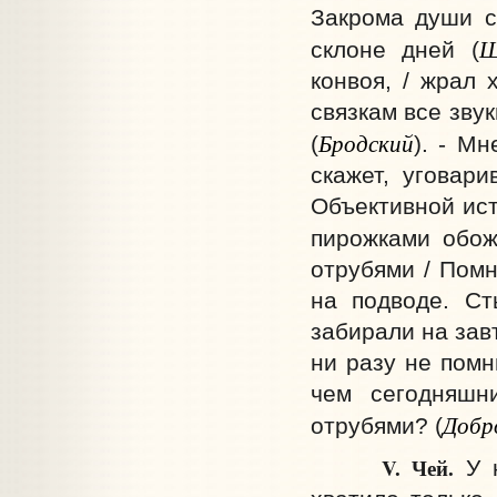
Закрома души с
Ш
склоне дней (
конвоя, / жрал 
связкам все зву
Бродский
(
). - М
скажет, уговари
Объективной ист
пирожками обож
отрубями / Помн
на подводе. Ст
забирали на завт
ни разу не помн
чем сегодняшн
Добр
отрубями? (
V. Чей.
У 