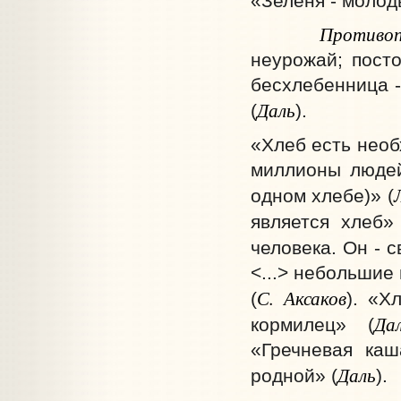
«Зеленя - молод
Противоп
неурожай; посто
бесхлебенница -
Даль
(
).
«Хлеб есть необ
миллионы людей
одном хлебе)» (
является хлеб»
человека. Он - с
<...> небольшие
С. Аксаков
(
). «Х
Да
кормилец» (
«Гречневая ка
Даль
родной» (
).