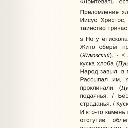
«Ломтевать - ест
Преломление хл
Иисус Христос,
таинство причас
s Но у епископ
Жито сберёг пр
Жуковский
(
). - 
Пу
куска хлеба (
Народ завыл, в 
Рассыпал им, 
Пу
проклинали! (
подаянья, / Бе
страданья. / Кус
И кто-то камень 
отступив, обл
опустошеньем о