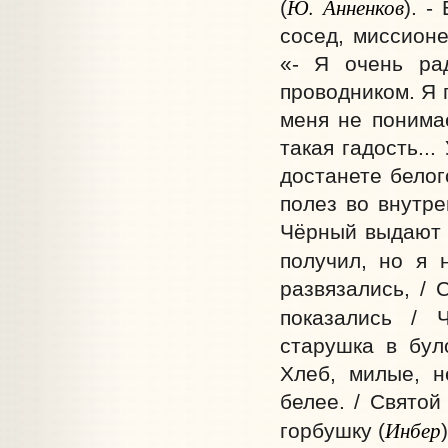
Ю. Анненков
(
). 
сосед, миссионе
«- Я очень ра
проводником. Я 
меня не понимае
такая гадость..
достанете белог
полез во внутре
Чёрный выдают п
получил, но я 
развязались, / 
показались / 
старушка в бул
Хлеб, милые, н
белее. / Святой
Инбер
горбушку (