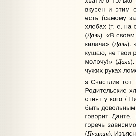
хватило только
вкусен и этим 
есть (самому з
хлебах (т. е. н
Даль
(
). «В своём
Даль
калача» (
).
кушаю, не твои 
Даль
молочу!» (
)
чужих руках ломо
s Счастлив тот,
Родительские хл
отнят у кого / 
быть довольным,
говорит Данте,
горечь зависимо
Пушкин
(
).
Изъясн