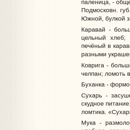
паленица, - общ
Подмосковн. губ
Южной, булкой з
Каравай - боль
цельный хлеб;
печёный в карав
разными украшен
Коврига - больш
челпан; ломоть в
Буханка - формо
Сухарь - засуше
скудное питание
ломтика. «Сухар
Мука - размоло