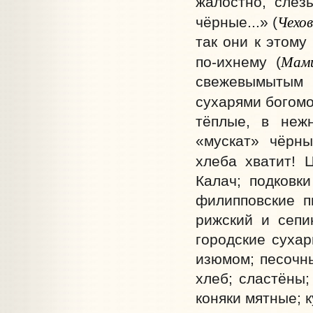
жалостно, слёзы
Чехо
чёрные...» (
так они к этому
Мами
по-ихнему (
свежевымытым 
сухарями богомо
тёплые, в нежн
«мускат» чёрны
хлеба хватит! Ц
Калач; подковки
филипповские п
рижский и сепи
городские сухар
изюмом; песочн
хлеб; сластёны;
коняки мятные; 