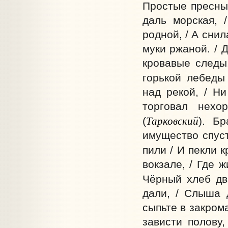
Простые пресные
даль морская, 
родной, / А снил
муки ржаной. / 
кровавые следы.
горькой лебеды
над рекой, / Н
торговал нехо
Тарковский
(
). Б
имущество спуст
пили / И пекли 
вокзале, / Где 
Чёрный хлеб дв
дали, / Слыша 
сыпьте в закрома
зависти полову,