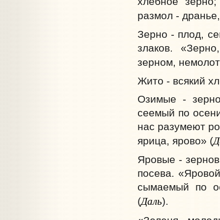
хлебное зерно;
размол - дранье
Зерно - плод, с
злаков. «Зерно
зерном, немолот
Жито - всякий хл
Озимые - зерно
сеемый по осени
нас разумеют ро
Д
ярица, ярово» (
Яровые - зернов
посева. «Яровой
сымаемый по ос
Даль
(
).