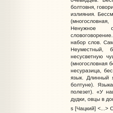
болтовня, говор
излияния. Бесс
(многословная,
Ненужное сл
словоговорение.
набор слов. Са
Неуместный, б
несусветную чу
(многословная б
несуразица, бес
язык. Длинный я
болтуне). Язык
полезет). «У на
дудки, овцы в до
s [Чацкий] <...>