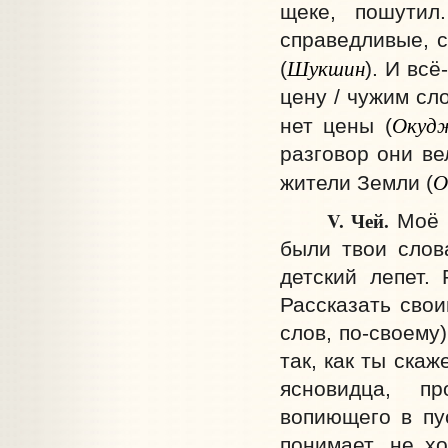
щеке, пошутил
справедливые, с
Шукшин
(
). И всё
цену / чужим сло
Окуд
нет цены (
разговор они ве
О
жители Земли (
V. Чей.
Моё (
были твои слова
детский лепет.
Рассказать свои
слов, по-своему
так, как ты скаж
ясновидца, пр
вопиющего в пус
понимает, не х