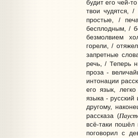
будит его чей-то
твои чудятся, /
простые, / пе
бесплодным, / б
безмолвием хо
горели, / отяже
запретные слова
речь, / Теперь 
проза - велича
интонации расск
его язык, легк
языка - русский
другому, наконе
Пауст
рассказа (
всё-таки пошёл 
поговорил с де