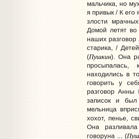
мальчика, но му
я привык / К его
злости мрачных
Домой летят во 
наших разговор ..
старика, / Дете
Пушкин
(
). Она р
просыпалась, 
находились в т
говорить у себ
разговор Анны 
записок и был
мельница вприс
хохот, пенье, с
Она разливала
Пуш
говоруна ... (