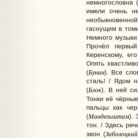
немногословна 
имели очень н
необыкновенной 
гаснущим в томи
Немного музыки -
Прочёл первый
Керенскому, его
Опять хвастливо
Бунин
(
). Все сло
сталь! / Ядом н
Блок
(
). В ней с
Тонки её чёрные
пальцы как чер
Мандельштам
(
).
тон. / Здесь реч
Заболоцкий
звон (