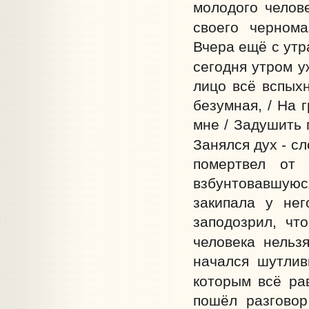
молодого челов
своего чернома
Вчера ещё с утра
сегодня утром уж
лицо всё вспыхн
безумная, / На 
мне / Задушить г
Занялся дух - сл
помертвел от
взбунтовавшуюс
закипала у не
заподозрил, чт
человека нельзя
начался шутлив
которым всё рав
пошёл разговор