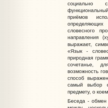
социально с
функциональный
приёмов испо
определяющих 
словесного про
направления (х
выражает, симв
«Язык - слове
природная грамм
сочетанье, д
возможность гов
способ выражен
самый выбор с
предмету, о кое
Беседа - обмен
между несколь