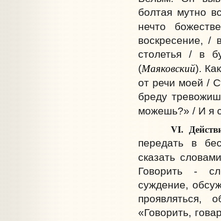
болтая мутно вс
нечто божеств
воскресение, / 
столетья / в б
Маяковский
(
). Ка
от речи моей / 
бреду тревожишь
можешь?» / И я с
VI. Действие. С
передать в бес
сказать словами
Говорить - сл
суждение, обсуж
проявляться, о
«Говорить, говар