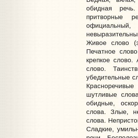
обидная речь.
притворные ре
официальный
невыразительный
Живое слово (з
Печатное слово 
крепкое слово. 
слово. Таинст
убедительные сл
Красноречивы
шутливые слова
обидные, оскор
слова. Злые, н
слова. Непристо
Сладкие, умиль
речи. Бесполез