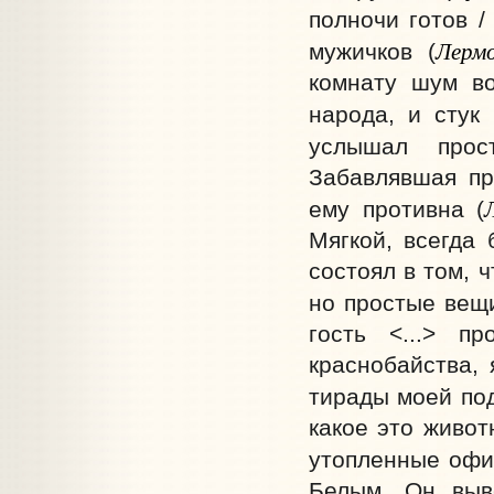
полночи готов /
Лерм
мужичков (
комнату шум во
народа, и стук 
услышал прос
Забавлявшая пр
ему противна (
Мягкой, всегда
состоял в том, ч
но простые вещ
гость <...> п
краснобайства,
тирады моей под
какое это живот
утопленные офи
Белым. Он вывё