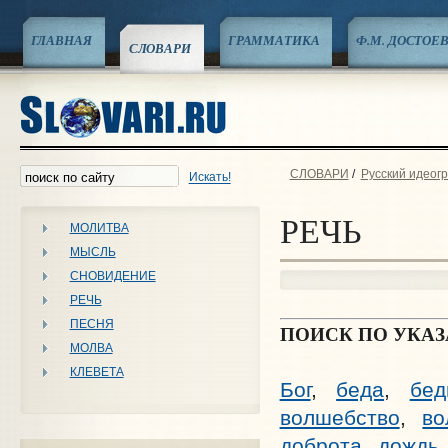
ГЛАВНАЯ
ГРАММАТИКА
Ф.М. ДОСТОЕ
СЛОВАРИ
СЛОВАРИ
/
Русский идеог
Искать!
РЕЧЬ
МОЛИТВА
МЫСЛЬ
СНОВИДЕНИЕ
РЕЧЬ
ПЕСНЯ
ПОИСК ПО УКА
МОЛВА
КЛЕВЕТА
Бог
,
беда
,
бед
волшебство
,
во
доброта
,
дождь