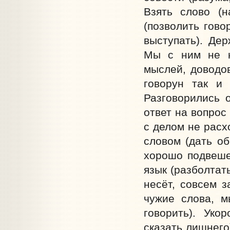
Взять слово (н
(позволить гово
выступать). Де
Мы с ним не н
мыслей, доводов
говорун так и 
Разговорились о
ответ на вопрос
с делом не расх
словом (дать об
хорошо подвешен
язык (разболтат
несёт, совсем з
чужие слова, м
говорить). Уко
сказать лишнего