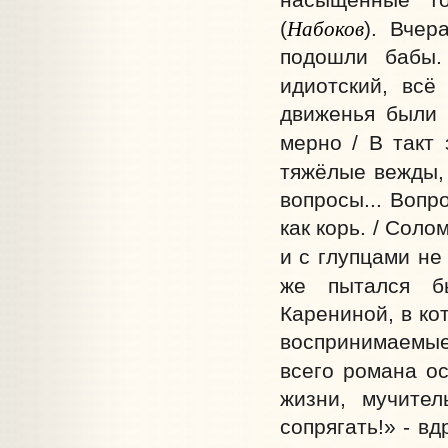
Набоков
(
). Вчер
подошли бабы.
идиотский, всё
движенья были 
мерно / В такт
тяжёлые вежды, 
вопросы... Вопр
как корь. / Соло
и с глупцами не 
же пытался б
Карениной, в ко
воспринимаемые
всего романа ос
жизни, мучител
сопрягать!» - вд