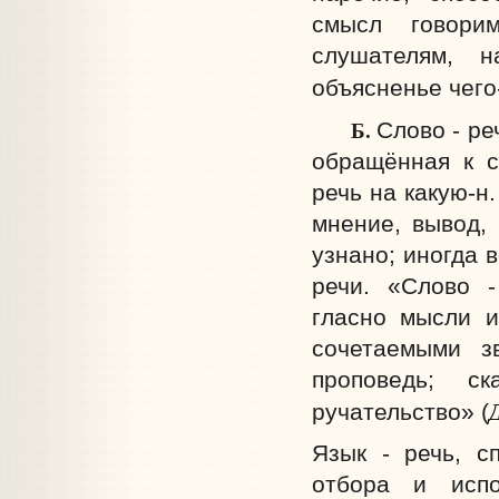
смысл говори
слушателям, н
объясненье чего
Б.
Слово - ре
обращённая к с
речь на какую-н
мнение, вывод, 
узнано; иногда 
речи. «Слово -
гласно мысли и
сочетаемыми зв
проповедь; ск
ручательство» (
Язык - речь, с
отбора и испо