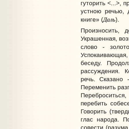
гуторить <...>,
устною речью, 
Даль
книге» (
).
Произносить, д
Украшенная, воз
слово - золот
Успокаивающая,
беседу. Продол
рассуждения. К
речь. Сказано 
Переменить разг
Переброситься
перебить собесе
Говорить (тверд
глас народа. П
совести (разума