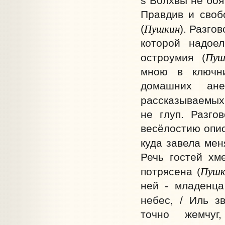
s Волхвы не боя
Правдив и своб
Пушкин
(
). Разго
которой надое
Пуш
остроумия (
мною в ключни
домашних ан
рассказываемых
не глуп. Разго
весёлостию опис
куда завела мен
Речь гостей хм
Пушк
потрясена (
ней - младенца
небес, / Иль з
точно жемчуг