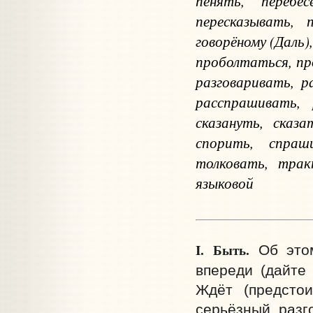
пенять, перебес
пересказывать, 
говорёному (Даль)
проболтаться, пр
разговаривать, р
расспрашивать, 
сказануть, сказа
спорить, спраш
толковать, трак
языковой
I.
Быть.
Об этом
впереди (дайте 
Ждёт (предстои
серьёзный разго