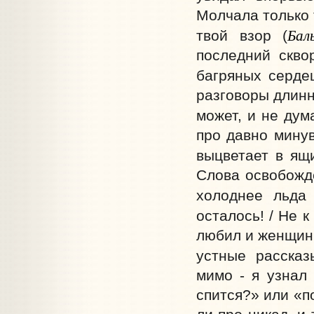
Молчала только 
Бал
твой взор (
последний скво
багряных серде
разговоры длинн
может, и не дум
про давно минув
выцветает в ящи
Слова освобожде
холоднее льда
осталось! / Не к
любил и женщин и
устные расска
мимо - я узнал 
спится?» или «п