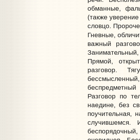
обманные, фаль
(также уверение
словцо. Пророче
Гневные, обличи
важный разгово
Занимательный,
Прямой, открыт
разговор. Тя
бессмысленный,
беспредметный 
Разговор по те
наедине, без св
поучительная, н
случившемся. 
беспорядочный
очевидцев. Бес