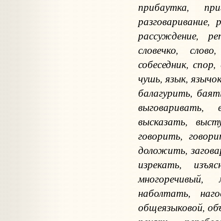
прибаутка, приг
разговаривание, р
рассуждение, реп
словечко, слово,
собеседник, спор
чушь, язык, язычо
балагурить, баят
выговаривать, 
высказать, выст
говорить, говори
доложить, загова
изрекать, изъяс
многоречивый, 
наболтать, наго
общеязыковой, об