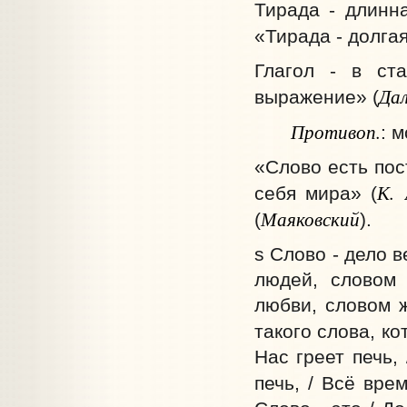
Тирада - длинн
«Тирада - долгая
Глагол - в ста
Да
выражение» (
Противоп.
: 
«Слово есть пос
К. 
себя мира» (
Маяковский
(
).
s Слово - дело 
людей, словом
любви, словом 
такого слова, к
Нас греет печь,
печь, / Всё вре