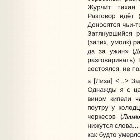
Журчит тихая 
Разговор идёт (
Доносятся чьи-т
Затянувшийся р
(затих, умолк) 
Д
да за ужин» (
разговаривать).
состоялся, не п
s [Лиза] <...> 
Однажды я с ца
вином кипели ч
поутру у колод
Лерм
черкесов (
нижутся слова... 
как будто умерло