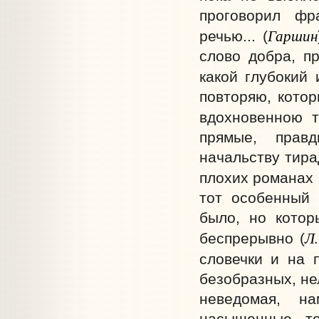
проговорил фр
Гаршин
речью... (
слово добра, п
какой глубокий 
повторяю, кото
вдохновенною т
прямые, правд
начальству тира
плохих романах 
тот особенный 
было, но котор
Л
беспрерывно (
словечки и на 
безобразных, не
неведомая, н
насыщенные то