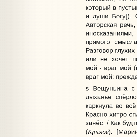
который в пусты
и души Богу]). 
Авторская речь,
иносказаниями,
прямого смысла
Разговор глухих 
или не хочет п
мой - враг мой (
враг мой: прежде
s Вещуньина с 
дыханье спёрло
каркнула во всё 
Красно-хитро-с
занёс, / Как буд
Крылов
(
). [Мар