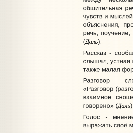
общительная ре
чувств и мыслей 
объяснения, пр
речь, поучение,
Даль
(
).
Рассказ - сообщ
слышал, устная 
также малая фор
Разговор - сл
«Разговор (разг
взаимное снош
Даль
говорено» (
)
Голос - мнени
выражать своё м