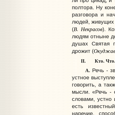
ли про цикад, и
полтора. Ну кон
разговора и на
людей, живущих 
В.
Некрасов
(
). К
людям отныне до
душах Святая г
Окуджа
дрожит (
II. Кто. Что
А.
Речь - з
устное выступле
говорить, а так
мысли. «Речь - 
словами, устно 
есть известный
наречие, спосо