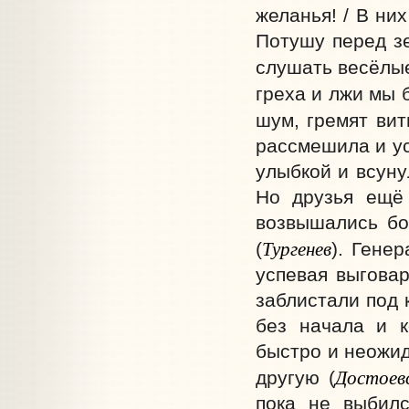
желанья! / В них
Потушу перед зе
слушать весёлые
греха и лжи мы 
шум, гремят вит
рассмешила и ус
улыбкой и всуну
Но друзья ещё 
возвышались бо
Тургенев
(
). Гене
успевая выгова
заблистали под 
без начала и 
быстро и неожи
Достоев
другую (
пока не выбилс