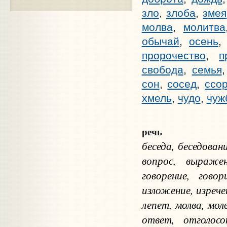
зло
,
злоба
,
змея
молва
,
молитва
обычай
,
осень
пророчество
,
п
свобода
,
семья
сон
,
сосед
,
ссо
хмель
,
чудо
,
чуж
речь
беседа, беседован
вопрос, выражен
говорение, говор
изложение, изрече
лепет, молва, мол
ответ, отголосок