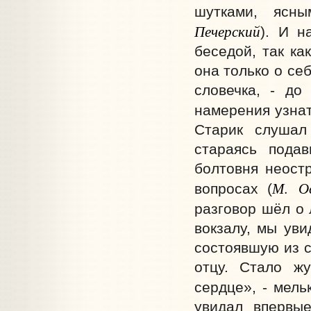
шутками, ясны
Печерский
). И н
беседой, так ка
она только о се
словечка, - до
намерения узнать
Старик слушал
стараясь подав
болтовня неост
М. Ос
вопросах (
разговор шёл о 
вокзалу, мы ув
состоявшую из с
отцу. Стало жу
сердце», - мель
увидал впервые