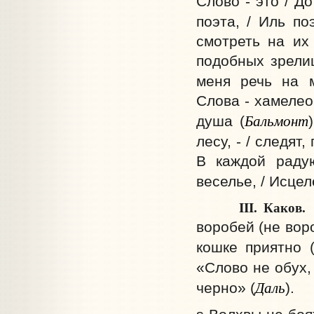
Слово - это / Д
поэта, / Иль по
смотреть на их
подобных зрелищ
меня речь на м
Слова - хамелео
Бальмонт
душа (
лесу, - / следят
В каждой радую
веселье, / Исцел
III. Каков.
воробей (не вор
кошке приятно (
«Слово не обух, 
Даль
черно» (
).