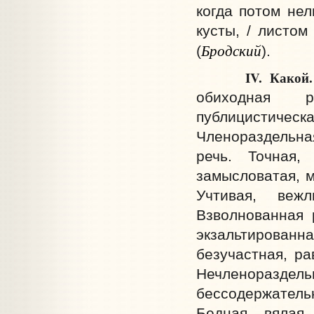
когда потом нель
кусты, / листом
Бродский
(
).
IV. Какой.
обиходная р
публицистическа
Членораздельная
речь. Точная,
замысловатая, м
Учтивая, вежл
Взволнованная р
экзальтированн
безучастная, ра
Нечленоразде
бессодержатель
Бедная, вялая,