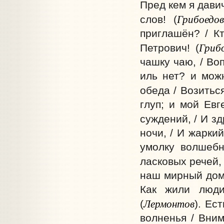
Пред кем я дави
Грибоедов
слов! (
приглашён? / К
Гриб
Петрович! (
чашку чаю, / Во
иль нет? и мож
обеда / Возитьс
глуп; и мой Евг
суждений, / И зд
ночи, / И жарки
умолку волшебн
ласковых речей, 
наш мирный дом 
Как жили люд
Лермонтов
(
). Ес
волненья / Вним