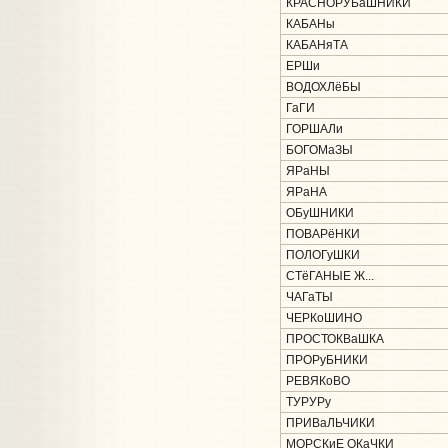
КРАСНОРУБаШНИКИ
КАБАНы
КАБАНяТА
ЕРШи
ВОДОХЛёБЫ
ГаГИ
ГОРШАЛи
БОГОМаЗЫ
ЯРаНЫ
ЯРаНА
ОБуШНИКИ
ПОВАРёНКИ
ПОЛОГуШКИ
СТёГАНЫЕ Ж...
ЧАГаТЫ
ЧЕРКоШИНО
ПРОСТОКВаШКА
ПРОРуБНИКИ
РЕВЯКоВО
ТУРУРу
ПРИВаЛЬЧИКИ
МОРСКиЕ ОКаЧКИ