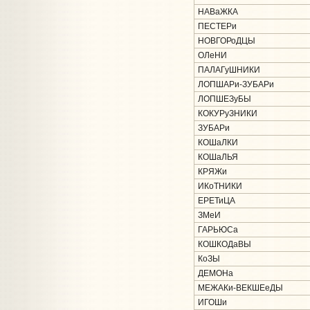
НАВаЖКА
ПЕСТЕРи
НОВГОРоДЦЫ
ОЛеНИ
ПАЛАГуШНИКИ
ЛОПШАРи-ЗУБАРи
ЛОПШЕЗуБЫ
КОКУРуЗНИКИ
ЗУБАРи
КОШаЛКИ
КОШаЛЬЯ
КРЯЖи
ИКоТНИКИ
ЕРЕТиЦА
ЗМеИ
ГАРЬЮСа
КОШКОДаВЫ
КоЗЫ
ДЕМОНа
МЕЖАКи-ВЕКШЕеДЫ
ИГОШи