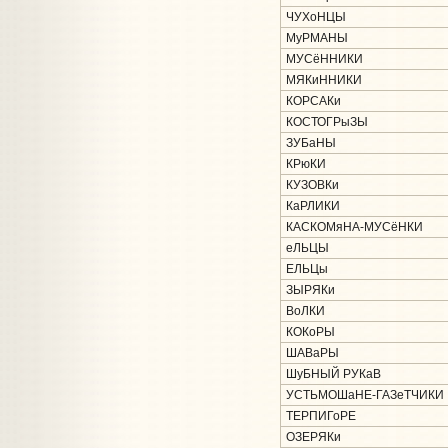
ЧУХоНЦЫ
МуРМАНЫ
МУСёННИКИ
МЯКиННИКИ
КОРСАКи
КОСТОГРыЗЫ
ЗУБаНЫ
КРюКИ
КУЗОВКи
КаРЛИКИ
КАСКОМяНА-МУСёНКИ
еЛЬЦЫ
ЕЛЬЦы
ЗЫРЯКи
ВоЛКИ
КОКоРЫ
ШАВаРЫ
ШуБНЫЙ РУКаВ
УСТЬМОШаНЕ-ГАЗеТЧИКИ
ТЕРПИГоРЕ
ОЗЕРЯКи