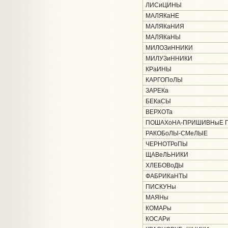
ЛИСиЦИНЫ
МАЛЯКаНЕ
МАЛЯКаНИЯ
МАЛЯКаНЫ
МИЛОЗиННИКИ
МИЛУЗиННИКИ
КРаИНЫ
КАРГОПоЛЫ
ЗАРЕКа
БЕКаСЫ
ВЕРХОТа
ПОШАХоНА-ПРИШИВНыЕ 
РАКОБоЛЫ-СМеЛЫЕ
ЧЕРНОТРоПЫ
ЩАВеЛЬНИКИ
ХЛЕБОВоДЫ
ФАБРИКаНТЫ
ПИСКУНы
МАЯНы
КОМАРы
КОСАРи