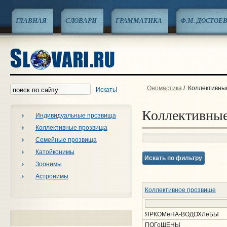
ГЛАВНАЯ
СЛОВАРИ
ГРАММАТИКА
Ф.М. ДОСТОЕ
Ономастика
/
Коллективны
Искать!
Коллективны
Индивидуальные прозвища
Коллективные прозвища
Семейные прозвища
Катойконимы
Искать по фильтру
Зоонимы
Астронимы
Коллективное прозвище
ЯРКОМёНА-ВОДОХЛёБЫ
ПОГоЩЕНЫ