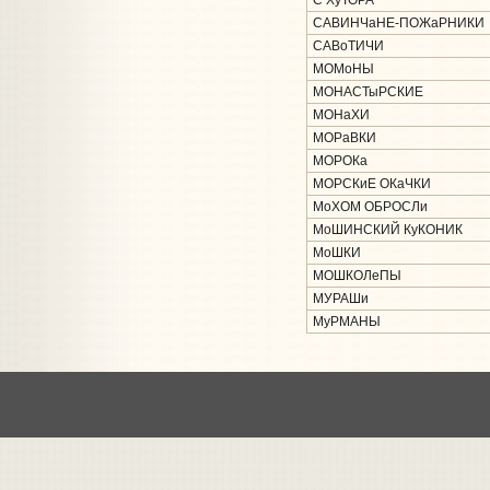
С ХуТОРА
САВИНЧаНЕ-ПОЖаРНИКИ
САВоТИЧИ
МОМоНЫ
МОНАСТыРСКИЕ
МОНаХИ
МОРаВКИ
МОРОКа
МОРСКиЕ ОКаЧКИ
МоХОМ ОБРОСЛи
МоШИНСКИЙ КуКОНИК
МоШКИ
МОШКОЛеПЫ
МУРАШи
МуРМАНЫ