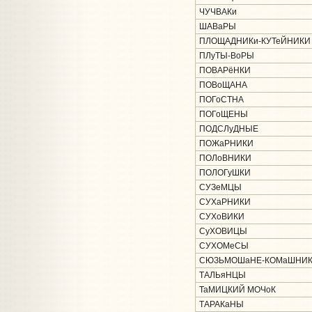
ЧУЧВАКи
ШАВаРЫ
ПЛОЩАДНИКи-КУТеЙНИКИ
ПЛуТЫ-ВоРЫ
ПОВАРёНКИ
ПОВоЩАНА
ПОГоСТНА
ПОГоЩЕНЫ
ПОДСЛуДНЫЕ
ПОЖаРНИКИ
ПОЛоВНИКИ
ПОЛОГуШКИ
СУЗеМЦЫ
СУХаРНИКИ
СУХоВИКИ
СуХОВИЦЫ
СУХОМеСЫ
СЮЗЬМОШаНЕ-КОМаШНИ
ТАЛЬяНЦЫ
ТаМИЦКИЙ МОЧоК
ТАРАКаНЫ