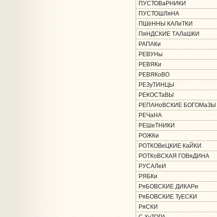
ПУСТОВаРНИКИ
ПУСТОШЛяНА
ПШёННЫ КАЛиТКИ
ПяНДСКИЕ ТАЛаШКИ
РАПАКи
РЕВУНы
РЕВЯКи
РЕВЯКоВО
РЕЗуТИНЦЫ
РЕКОСТаВЫ
РЕПАНоВСКИЕ БОГОМаЗЫ
РЕЧаНА
РЕШеТНИКИ
РОЖКи
РОТКОВеЦКИЕ КаЙКИ
РОТКоВСКАЯ ГОВяДИНА
РУСАЛеИ
РЯБКи
РяБОВСКИЕ ДИКАРи
РяБОВСКИЕ ТуЕСКИ
РяСКИ