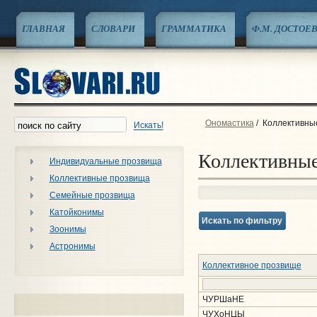
ГЛАВНАЯ
СЛОВАРИ
ГРАММАТИКА
Ф.М. ДОСТОЕ
Ономастика
/
Коллективны
Искать!
Коллективны
Индивидуальные прозвища
Коллективные прозвища
Семейные прозвища
Катойконимы
Искать по фильтру
Зоонимы
Астронимы
Коллективное прозвище
ЧУРШаНЕ
ЧУХоНЦЫ