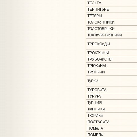
ТЕЛяТА
ТЕРПИГоРЕ
ТЕТёРЫ
ТОЛОКоННИКИ
ТОЛСТОБРюХИ
ТОХТиЧИ-ТРЯПиЧИ
ТРЕСКОеДЫ
ТРОЮХаНЫ
ТРУБОЧиСТЫ
ТРЮХаНЫ
ТРЯПиЧИ
ТуРКИ
ТУРОВяТА
ТУРУРу
ТуРЦИЯ
ТюННИКИ
ТЮРИКи
ПОЛТАСяТА
ПОМёЛА
ПОМЕЛы