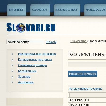
ГЛАВНАЯ
СЛОВАРИ
ГРАММАТИКА
Ф.М. ДОСТО
Ономастика
/
Коллективн
Искать!
Коллективны
Индивидуальные прозвища
Коллективные прозвища
Семейные прозвища
Катойконимы
Искать по фильтру
Зоонимы
Астронимы
Коллективное прозвище
ФАБРИКаНТЫ
ЩАВеЛЬНИКИ