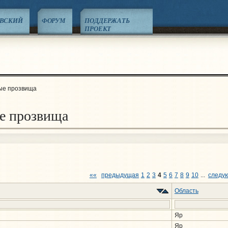
ЕВСКИЙ
ФОРУМ
ПОДДЕРЖАТЬ
ПРОЕКТ
ые прозвища
е прозвища
««
предыдущая
1
2
3
4
5
6
7
8
9
10
...
следу
Область
Яр
Яр