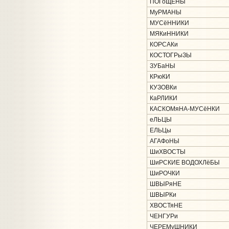
ПОГоЩЕНЫ
МуРМАНЫ
МУСёННИКИ
МЯКиННИКИ
КОРСАКи
КОСТОГРыЗЫ
ЗУБаНЫ
КРюКИ
КУЗОВКи
КаРЛИКИ
КАСКОМяНА-МУСёНКИ
еЛЬЦЫ
ЕЛЬЦы
АГАФоНЫ
ШиХВОСТЫ
ШиРСКИЕ ВОДОХЛёБЫ
ШиРОЧКИ
ШВЫРяНЕ
ШВЫРКи
ХВОСТяНЕ
ЧЕНГУРи
ЧЕРЕМуШНИКИ