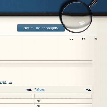
поиск по словарям
ющая
»»
Районы
Пош
Пош