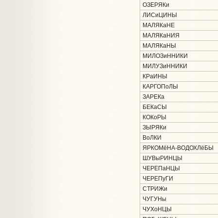
ОЗЕРЯКи
ЛИСиЦИНЫ
МАЛЯКаНЕ
МАЛЯКаНИЯ
МАЛЯКаНЫ
МИЛОЗиННИКИ
МИЛУЗиННИКИ
КРаИНЫ
КАРГОПоЛЫ
ЗАРЕКа
БЕКаСЫ
КОКоРЫ
ЗЫРЯКи
ВоЛКИ
ЯРКОМёНА-ВОДОХЛёБЫ
ШУВыРИНЦЫ
ЧЕРЕПаНЦЫ
ЧЕРЕПуГИ
СТРИЖи
ЧУГУНы
ЧУХоНЦЫ