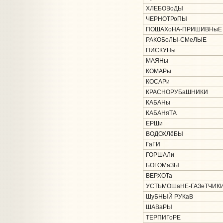
ХЛЕБОВоДЫ
ЧЕРНОТРоПЫ
ПОШАХоНА-ПРИШИВНыЕ
РАКОБоЛЫ-СМеЛЫЕ
ПИСКУНы
МАЯНы
КОМАРы
КОСАРи
КРАСНОРУБаШНИКИ
КАБАНы
КАБАНяТА
ЕРШи
ВОДОХЛёБЫ
ГаГИ
ГОРШАЛи
БОГОМаЗЫ
ВЕРХОТа
УСТЬМОШаНЕ-ГАЗеТЧИК
ШуБНЫЙ РУКаВ
ШАВаРЫ
ТЕРПИГоРЕ