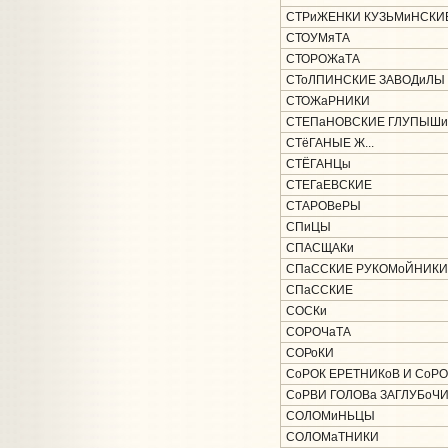
СТРиЖЕНКИ КУЗЬМиНСКИ
СТОУМяТА
СТОРОЖаТА
СТоЛПИНСКИЕ ЗАВОДиЛЫ
СТОЖаРНИКИ
СТЕПаНОВСКИЕ ГЛУПЫШи
СТёГАНЫЕ Ж...
СТЁГАНЦы
СТЕГаЕВСКИЕ
СТАРОВеРЫ
СПиЦЫ
СПАСЩАКи
СПаССКИЕ РУКОМоЙНИКИ
СПаССКИЕ
СОСКи
СОРОЧаТА
СОРоКИ
СоРОК ЕРЕТНИКоВ И СоРО
СоРВИ ГОЛОВа ЗАГЛУБоЧ
СОЛОМиНЬЦЫ
СОЛОМаТНИКИ