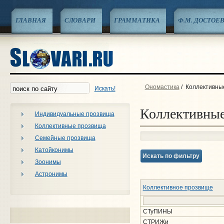
ГЛАВНАЯ
СЛОВАРИ
ГРАММАТИКА
Ф.М. ДОСТОЕ
Ономастика
/
Коллективны
Искать!
Коллективны
Индивидуальные прозвища
Коллективные прозвища
Семейные прозвища
Катойконимы
Искать по фильтру
Зоонимы
Астронимы
Коллективное прозвище
СТуПИНЫ
СТРИЖи