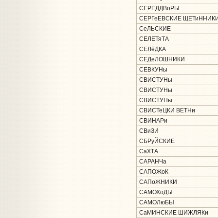
СЕРЕДДВоРЫ
СЕРГеЕВСКИЕ ЩЕТиННИК
СеЛЬСКИЕ
СЕЛЕТяТА
СЕЛёДКА
СЕДеЛОШНИКИ
СЕВКУНы
СВИСТУНы
СВИСТУНы
СВИСТУНы
СВИСТеЦКИ ВЕТНи
СВИНАРи
СВиЗИ
СБРуЙСКИЕ
СаХТА
САРАНЧа
САПОЖоК
САПоЖНИКИ
САМОХоДЫ
САМОЛюБЫ
СаМИНСКИЕ ШИЖЛЯКи