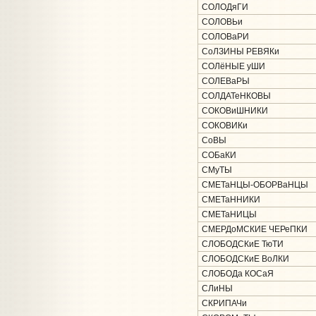
СОЛОДяГИ
СОЛОВЬи
СОЛОВаРИ
СоЛЗИНЫ РЕВЯКи
СОЛёНЫЕ уШИ
СОЛЕВаРЫ
СОЛДАТеНКОВЫ
СОКОВиШНИКИ
СОКОВИКи
СоВЫ
СОБаКИ
СМуТЫ
СМЕТаНЦЫ-ОБОРВаНЦЫ
СМЕТаННИКИ
СМЕТаНИЦЫ
СМЕРДоМСКИЕ ЧЕРеПКИ
СЛОБОДСКиЕ ТюТИ
СЛОБОДСКиЕ ВоЛКИ
СЛОБОДа КОСаЯ
СЛиНЫ
СКРИПАЧи