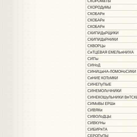
СКОРОМаТЫ
СКОРОДуМЫ
СКОБАРи
СКОБАРи
СКОБАРи
СКИПИДаРЩИКИ
СКИПИДаРНИКИ
СКВОРЦы
СиТЦЕВАЯ ЕМЕЛЬяНИХА
СИПы
СИНоД
СИНИЦаНА-ЛОМОНоСИКИ
СиНИЕ КОТоМКИ
СИНЕПуПЫЕ
СИНЕМОЛоЧНИКИ
СИНЕКОШуЛЬНИКИ ВяТСК
СИМоВЫ ЕРШи
СИВЯКи
СИВОЛоДЦЫ
СИВКУНы
СИБИРяТА
СЕРОПуПЫ