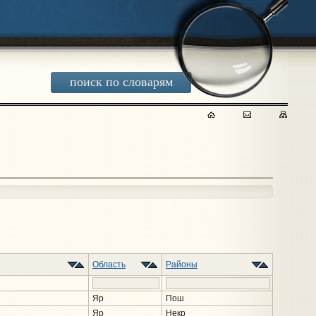
поиск по словарям
Область
Районы
Яр
Пош
Яр
Некр