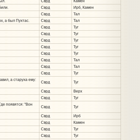
ыл.
Сврд
Камен
били.
Сврд
Ирб, Камен
Сврд
Тал
х, а был Пухтас.
Сврд
Тал
Сврд
Туг
Сврд
Туг
Сврд
Туг
Сврд
Туг
Сврд
Туг
Сврд
Тал
Сврд
Тал
Сврд
Туг
вил, а старуха ему:
Сврд
Туг
Сврд
Верх
Сврд
Туг
Где появятся: "Вон
Сврд
Туг
Сврд
Ирб
Сврд
Камен
Сврд
Туг
Сврд
Туг