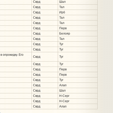
Сврд
Шал
Сврд
Тал
Сврд
Ирб
Сврд
Тал
Сврд
Тал
Сврд
Перв
Сврд
Белояр
Сврд
Тал
Сврд
Туг
Сврд
Туг
в опрокидку. Его
Сврд
Туг
Сврд
Туг
Сврд
Перв
Сврд
Перв
Сврд
Туг
Сврд
Алап
Сврд
Шал
Сврд
Н-Серг
Сврд
Н-Серг
Сврд
Алап