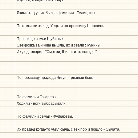
и детей, и внуков так зовут.
Яким отец у них был, а фамилия - Телицыны.
Потомки жителя д. Уецкая по прозвищу Шоршень.
Прозвище семьи Шубиных.
Свекровка за Якова вышла, их и звали Якунины.
Их дед говорил: "Смотри, Шишиги-то вон где!"
По прозвищу прадеда Чигун - грязный был.
По фамилии Токаревы.
Ходили - ноги выбрасывали.
По фамилии семьи - Фуфаревы.
Их прадед когда-то убил сыча, с тех пор и пошло - Сычата.