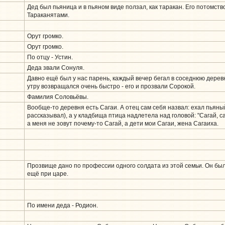
Дед был пьяница и в пьяном виде ползал, как таракан. Его потомств
Тараканятами.
Орут громко.
Орут громко.
По отцу - Устин.
Деда звали Сонуля.
Давно ещё был у нас парень, каждый вечер бегал в соседнюю деревн
утру возвращался очень быстро - его и прозвали Сорокой.
Фамилия Соловьёвы.
Вообще-то деревня есть Сагаи. А отец сам себя назвал: ехал пьяны
рассказывал), а у кладбища птица надлетела над головой: "Сагай, са
а меня не зовут почему-то Сагай, а дети мои Сагаи, жена Сагаиха.
Прозвище дано по профессии одного солдата из этой семьи. Он бы
ещё при царе.
По имени деда - Родион.