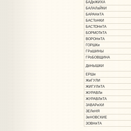
БАДяЖИХА
БАЛАЛаЙКИ
БАРАНяТА
БАСТоНКИ
БАСТОНяТА
БОРМОТяТА
ВОРОНяТА
ГОРШКи
ГРаШИНЫ
ГРоБОВЩИНА
ДёНЫШКИ
ЕРШи
ЖиГУЛИ
ЖИГУЛяТА
ЖУРАВЛи
ЖУРАВЛяТА
ЗАВАРиХИ
ЗЕЛеНЯ
ЗеНОВСКИЕ
ЗОВНяТА