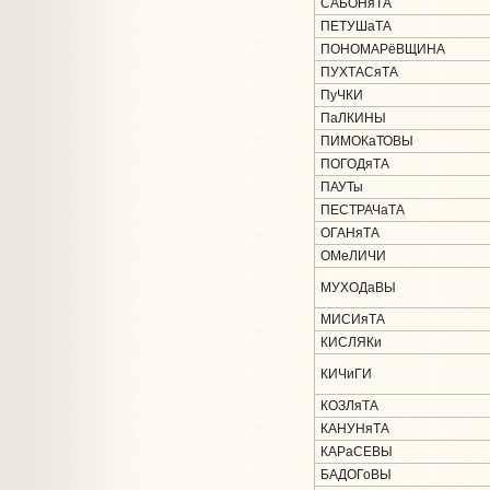
САБОНяТА
ПЕТУШаТА
ПОНОМАРёВЩИНА
ПУХТАСяТА
ПуЧКИ
ПаЛКИНЫ
ПИМОКаТОВЫ
ПОГОДяТА
ПАУТы
ПЕСТРАЧаТА
ОГАНяТА
ОМеЛИЧИ
МУХОДаВЫ
МИСИяТА
КИСЛЯКи
КИЧиГИ
КОЗЛяТА
КАНУНяТА
КАРаСЕВЫ
БАДОГоВЫ