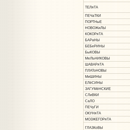
ТЕЛяТА
ПЕЧаТКИ
ПОРТНыЕ
НОВОЖиЛЫ
КОКОРяТА
БАРаНЫ
БЕБеРИНЫ
БыКОВЫ
МеЛЬНИКОВЫ
ШАВАРяТА
ПЛАТоНОВЫ
МиШИНЫ
ЕЛёСИНЫ
ЗАГУМёНСКИЕ
СЛиВКИ
СаЛО
ПЕЧуГИ
ОКУНяТА
МОЗЖЕГОРяТА
ГЛАЗКоВЫ