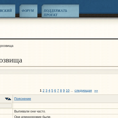
ЕВСКИЙ
ФОРУМ
ПОДДЕРЖАТЬ
ПРОЕКТ
прозвища
озвища
1
2
3
4
5
6
7
8
9
10
...
следующая
»»
Пояснение
Выпивали они часто.
Они длиннорожие были.