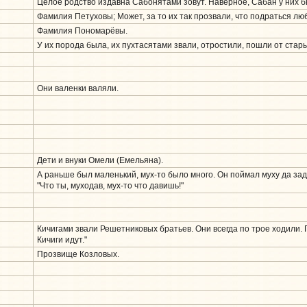
Целое родство издавна Сабонятами зовут. Наверное, Сабан у них б
Фамилия Петуховы; Может, за то их так прозвали, что подраться лю
Фамилия Пономарёвы.
У их порода была, их пухтасятами звали, отростили, пошли от стары
Они валенки валяли.
Дети и внуки Омели (Емельяна).
А раньше был маленький, мух-то было много. Он поймал муху да зада
"Что ты, муходав, мух-то что давишь!"
Кичигами звали Решетниковых братьев. Они всегда по трое ходили. 
Кичиги идут."
Прозвище Козловых.