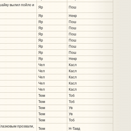
 шайку вылил пойло и
Яр
Пош
Яр
Некр
Яр
Пош
Яр
Пош
Яр
Пош
Яр
Пош
Яр
Пош
Яр
Пош
Яр
Некр
Чел
Касл
Чел
Касл
Чел
Касл
Чел
Касл
Чел
Касл
Тюм
Тоб
Тюм
Тоб
Тюм
Ув
Тюм
Ув
Тюм
Тоб
 Глазковым прозвали,
Тюм
Н-Тавд