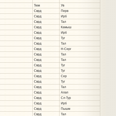
Тюм
Ув
Сврд
Перв
Сврд
Ирб
Сврд
Тал
Сврд
Камыш
Сврд
Ирб
Сврд
Туг
Сврд
Тал
Сврд
Н-Серг
Сврд
Тал
Сврд
Тал
Сврд
Туг
Сврд
Туг
Сврд
Сер
Сврд
Туг
Сврд
Тал
Сврд
Алап
Сврд
Сл-Тур
Сврд
Ирб
Сврд
Пышм
Сврд
Тал