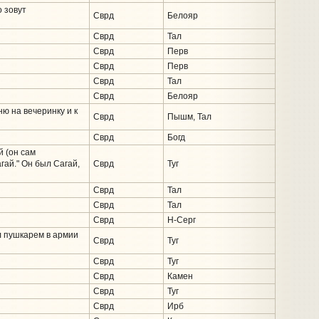
о зовут
Сврд
Белояр
Сврд
Тал
Сврд
Перв
Сврд
Перв
Сврд
Тал
Сврд
Белояр
ю на вечеринку и к
Сврд
Пышм, Тал
Сврд
Богд
й (он сам
гай." Он был Сагай,
Сврд
Туг
Сврд
Тал
Сврд
Тал
Сврд
Н-Серг
л пушкарем в армии
Сврд
Туг
Сврд
Туг
Сврд
Камен
Сврд
Туг
Сврд
Ирб