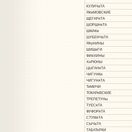
КУЛИЧаТА
ЯКиМОВСКИЕ
ЩЕГАРяТА
ШОРШНяТА
ШМАКи
ШУБЕНЧаТА
ЯКуНИНЫ
ШИШиГИ
ФИёХИНЫ
ХоРЮНЫ
ЦЫГАНяТА
ЧИГУНКи
ЧИГУНяТА
ТиМИЧИ
ТОКАРеВСКИЕ
ТРЕПЕТУНы
ТУЕСяТА
ФУФОРяТА
СТУМяТА
СЫЧаТА
ТАБАТеРКИ