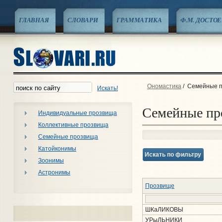
ГЛАВНАЯ
СЛОВАРИ
ГРАММАТИКА
Ф.М. ДОСТО
Ономастика
/
Семейные 
Искать!
Семейные пр
Индивидуальные прозвища
Коллективные прозвища
Семейные прозвища
Катойконимы
Искать по фильтру
Зоонимы
Астронимы
Прозвище
ШКаЛИКОВЫ
УРыЛЬНИКИ