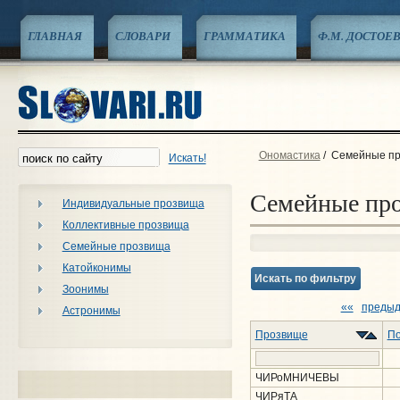
ГЛАВНАЯ
СЛОВАРИ
ГРАММАТИКА
Ф.М. ДОСТОЕ
Ономастика
/
Семейные п
Искать!
Семейные пр
Индивидуальные прозвища
Коллективные прозвища
Семейные прозвища
Катойконимы
Искать по фильтру
Зоонимы
««
преды
Астронимы
Прозвище
По
ЧИРоМНИЧЕВЫ
ЧИРяТА