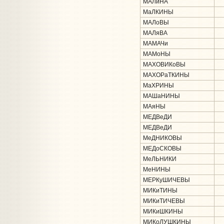
МАЛиНА
МаЛКИНЫ
МАЛоВЫ
МАЛяВА
МАМАЧи
МАМоНЫ
МАХОВИКоВЫ
МАХОРаТКИНЫ
МаХРИНЫ
МАШаНИНЫ
МАяНЫ
МЕДВеДИ
МЕДВеДИ
МеДНИКОВЫ
МЕДоСКОВЫ
МеЛЬНИКИ
МеНИНЫ
МЕРКуШИЧЕВЫ
МИКиТИНЫ
МИКиТИЧЕВЫ
МИКиШКИНЫ
МИКоЛУШКИНЫ