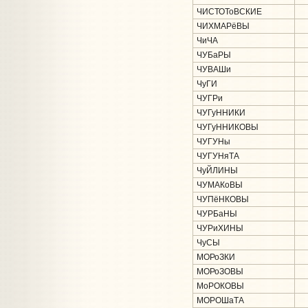
ЧИСТОТоВСКИЕ
ЧИХМАРёВЫ
ЧиЧА
ЧУБаРЫ
ЧУВАШи
ЧуГИ
ЧУГРи
ЧУГуННИКИ
ЧУГуННИКОВЫ
ЧУГУНы
ЧУГУНяТА
ЧуЙЛИНЫ
ЧУМАКоВЫ
ЧУПёНКОВЫ
ЧУРБаНЫ
ЧУРиХИНЫ
ЧуСЫ
МОРоЗКИ
МОРоЗОВЫ
МоРОКОВЫ
МОРОШаТА