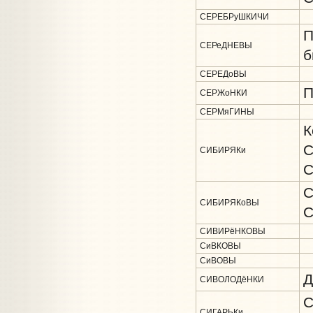
СЕРЕБРуШКИЧИ
П
СЕРеДНЕВЫ
б
СЕРЕДоВЫ
П
СЕРЖоНКИ
СЕРМяГИНЫ
К
С
СИБИРЯКи
С
С
СИБИРЯКоВЫ
С
СИВИРёНКОВЫ
СиВКОВЫ
СиВОВЫ
Д
СИВОЛОДёНКИ
С
СИГАРЬКи