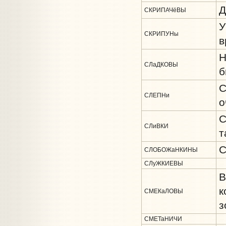
Д
СКРИПАЧёВЫ
У
СКРИПУНы
в
Н
СЛаДКОВЫ
б
С
СЛЕПНи
о
С
СЛиВКИ
т
С
СЛОБОЖаНКИНЫ
СЛуЖКИЕВЫ
В
к
СМЕКаЛОВЫ
з
СМЕТаНИЧИ