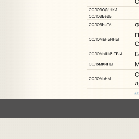
С
СОЛОВОДёНКИ
СОЛОВЬёВЫ
Ф
СОЛОВЬяТА
П
СОЛОМаНЬИНЫ
С
Б
СОЛОМаШИЧЕВЫ
М
СОЛоМКИНЫ
С
СОЛОМоНЫ
д
««