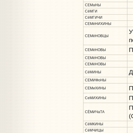
СЕМаНЫ
СёМГИ
СёМГИЧИ
СЕМёНИХИНЫ
У
СЕМёНОВЦЫ
п
П
СЕМёНОВЫ
СЕМёНОВЫ
СЕМёНОВЫ
Д
СёМИНЫ
СЕМИФоНЫ
П
СЕМиХИНЫ
П
СеМИХИНЫ
П
СЁМИЧаТА
(
СёМКИНЫ
СёМЧИЦЫ