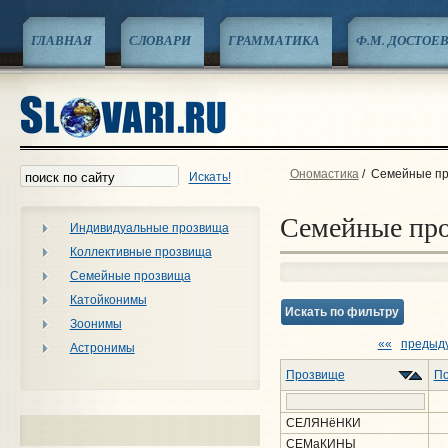
ГЛАВНАЯ
СЛОВАРИ
ГРАММАТИКА
Ф.М. ДОСТОЕ
Ономастика
/
Семейные п
Искать!
Семейные пр
Индивидуальные прозвища
Коллективные прозвища
Семейные прозвища
Катойконимы
Искать по фильтру
Зоонимы
««
предыд
Астронимы
Прозвище
По
СЕЛЯНёНКИ
СЕМаКИНЫ