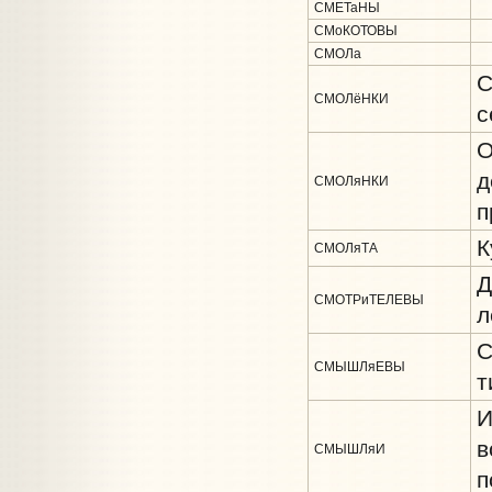
СМЕТаНЫ
СМоКОТОВЫ
СМОЛа
С
СМОЛёНКИ
с
О
д
СМОЛяНКИ
п
К
СМОЛяТА
Д
СМОТРиТЕЛЕВЫ
л
С
СМЫШЛяЕВЫ
т
И
в
СМЫШЛяИ
п