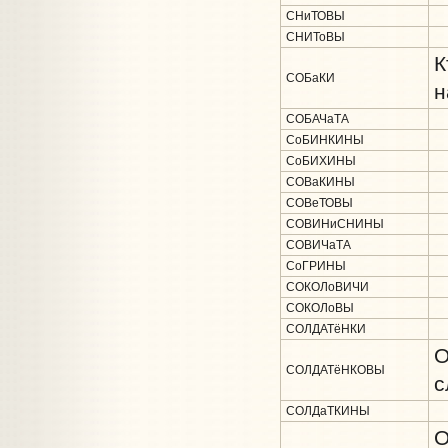
СНиТОВЫ
СНИТоВЫ
К
СОБаКИ
н
СОБАЧаТА
СоБИНКИНЫ
СоБИХИНЫ
СОВаКИНЫ
СОВеТОВЫ
СОВИНиСНИНЫ
СОВИЧаТА
СоГРИНЫ
СОКОЛоВИЧИ
СОКОЛоВЫ
СОЛДАТёНКИ
О
СОЛДАТёНКОВЫ
с
СОЛДаТКИНЫ
О