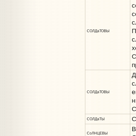
с
с
с
П
СОЛДаТОВЫ
с
х
С
п
Д
с
е
СОЛДаТОВЫ
н
С
С
СОЛДаТЫ
В
СоЛНЦЕВЫ