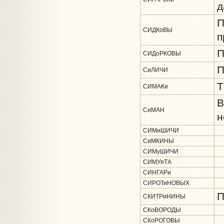
д
П
СИДКоВЫ
п
П
СИДоРКОВЫ
П
СиЛИЧИ
Т
СИМАКи
В
СиМАН
н
СИМиШИЧИ
СиМКИНЫ
СИМуШИЧИ
СИМУяТА
СИНГАРи
СИРОТиНОВЫХ
П
СКИТРиНИНЫ
СКоВОРОДЫ
СКоРОГОВЫ