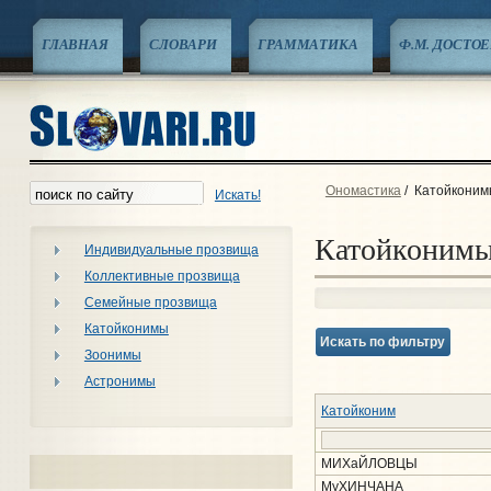
ГЛАВНАЯ
СЛОВАРИ
ГРАММАТИКА
Ф.М. ДОСТО
Ономастика
/
Катойконим
Искать!
Катойконим
Индивидуальные прозвища
Коллективные прозвища
Семейные прозвища
Катойконимы
Искать по фильтру
Зоонимы
Астронимы
Катойконим
МИХаЙЛОВЦЫ
МуХИНЧАНА