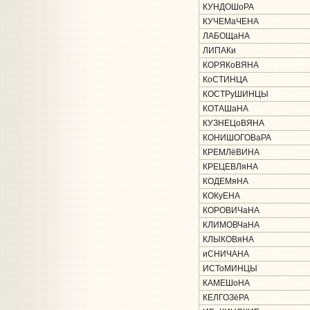
КУНДОШоРА
КУЧЕМаЧЕНА
ЛАБОЩаНА
ЛИПАКи
КОРЯКоВЯНА
КоСТИНЦА
КОСТРуШИНЦЫ
КОТАШаНА
КУЗНЕЦоВЯНА
КОНИШОГОВаРА
КРЕМЛёВИНА
КРЕЦЕВЛяНА
КОДЕМяНА
КОКуЕНА
КОРОВИЧаНА
КЛИМОВЧаНА
КЛЫКОВяНА
иСНИЧАНА
ИСТоМИНЦЫ
КАМЕШоНА
КЕЛГОЗёРА