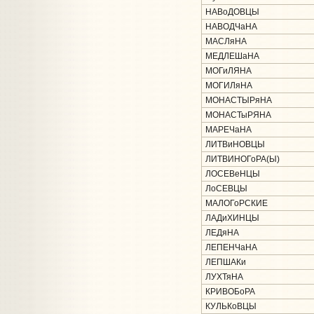
НАВоДОВЦЫ
НАВОДЧаНА
МАСЛяНА
МЕДЛЕШаНА
МОГиЛЯНА
МОГИЛяНА
МОНАСТЫРяНА
МОНАСТыРЯНА
МАРЕЧаНА
ЛИТВиНОВЦЫ
ЛИТВИНОГоРА(Ы)
ЛОСЕВеНЦЫ
ЛоСЕВЦЫ
МАЛОГоРСКИЕ
ЛАДиХИНЦЫ
ЛЕДяНА
ЛЕПЕНЧаНА
ЛЕПШАКи
ЛУХТяНА
КРИВОБоРА
КУЛЬКоВЦЫ