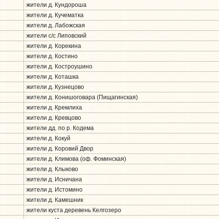
жители д. Кундороша
жители д. Кучематка
жители д. Лабожская
жители с/с Липовский
жители д. Корекина
жители д. Костино
жители д. Костроушино
жители д. Коташка
жители д. Кузнецово
жители д. Конишоговара (Пищагинская)
жители д. Кремлиха
жители д. Кревцово
жители дд. по р. Кодема
жители д. Кокуй
жители д. Коровий Двор
жители д. Климова (оф. Фоминская)
жители д. Клыково
жители д. Исничана
жители д. Истомино
жители д. Камешник
жители куста деревень Келгозеро