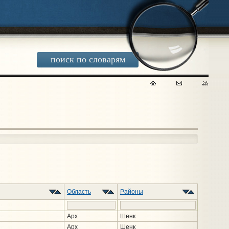
поиск по словарям
Область
Районы
Арх
Шенк
Арх
Шенк