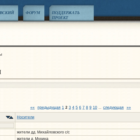
ЕВСКИЙ
ФОРУМ
ПОДДЕРЖАТЬ
ПРОЕКТ
ы
ы
««
предыдущая
1
2
3
4
5
6
7
8
9
10
...
следующая
»»
Носители
жители дд. Михайловского с/с
жители д. Мухина