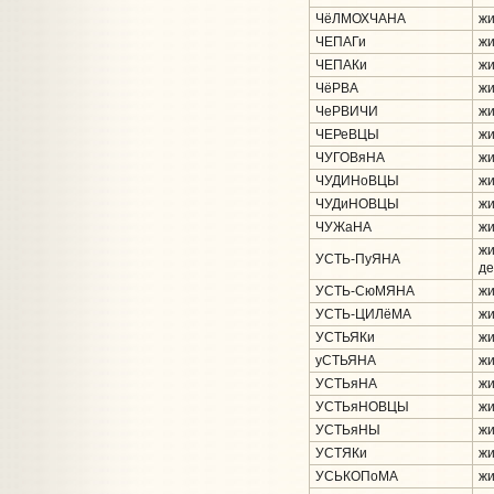
ЧёЛМОХЧАНА
жи
ЧЕПАГи
жи
ЧЕПАКи
жи
ЧёРВА
жи
ЧеРВИЧИ
жи
ЧЕРеВЦЫ
жи
ЧУГОВяНА
жи
ЧУДИНоВЦЫ
жи
ЧУДиНОВЦЫ
жи
ЧУЖаНА
жи
жи
УСТЬ-ПуЯНА
де
УСТЬ-СюМЯНА
жи
УСТЬ-ЦИЛёМА
жи
УСТЬЯКи
жи
уСТЬЯНА
жи
УСТЬяНА
жи
УСТЬяНОВЦЫ
жи
УСТЬяНЫ
жи
УСТЯКи
жи
УСЬКОПоМА
жи