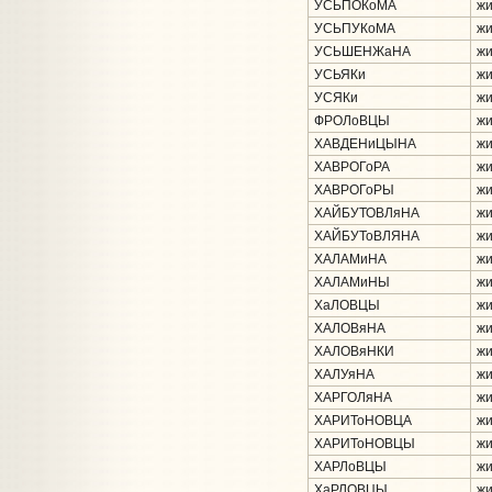
УСЬПОКоМА
жи
УСЬПУКоМА
жи
УСЬШЕНЖаНА
жи
УСЬЯКи
жи
УСЯКи
жи
ФРОЛоВЦЫ
жи
ХАВДЕНиЦЫНА
жи
ХАВРОГоРА
жи
ХАВРОГоРЫ
жи
ХАЙБУТОВЛяНА
жи
ХАЙБУТоВЛЯНА
жи
ХАЛАМиНА
жи
ХАЛАМиНЫ
жи
ХаЛОВЦЫ
жи
ХАЛОВяНА
жи
ХАЛОВяНКИ
жи
ХАЛУяНА
жи
ХАРГОЛяНА
жи
ХАРИТоНОВЦА
жи
ХАРИТоНОВЦЫ
жи
ХАРЛоВЦЫ
жи
ХаРЛОВЦЫ
жи