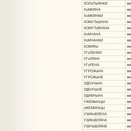
ХОЛоПЬЯНКИ
жи
ХоМКЯНА
жи
ХоМКЯНКИ
жи
ХОМУТиШАНА
жи
ХОМУТоВЧАНА
жи
ХоМЧАНА
жи
ХоМЧАНКИ
жи
ХОМЯКи
жи
УГоЛЕНКИ
жи
УГоЛЯНА
жи
УГоРЕНА
жи
УГРОЖаНА
жи
УГРОЖаНЕ
жи
УДЕНЧаНА
жи
УДЕНЧаНЕ
жи
УДИМЧаНА
жи
УЖЕМиНЦЫ
жи
уЖЕМИНЦЫ
жи
УЗИКоВЛЕНА
жи
УЗИКоВЛЯНА
жи
УЗИЧеВЛЯНЕ
жи