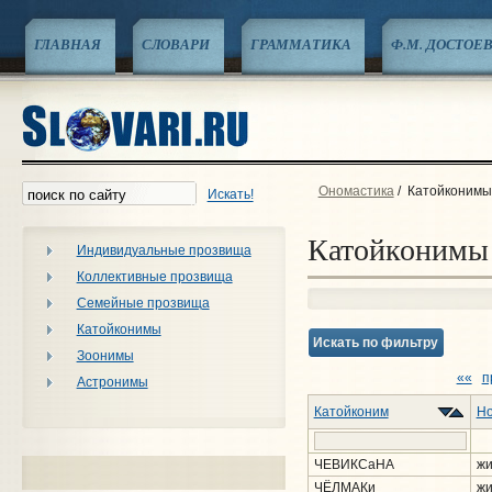
ГЛАВНАЯ
СЛОВАРИ
ГРАММАТИКА
Ф.М. ДОСТОЕ
Ономастика
/
Катойконимы
Искать!
Катойконимы
Индивидуальные прозвища
Коллективные прозвища
Семейные прозвища
Катойконимы
Искать по фильтру
Зоонимы
««
п
Астронимы
Катойконим
Но
ЧЕВИКСаНА
жи
ЧЁЛМАКи
жи