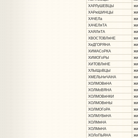
ХАРЛуШЕВЦЫ
жи
ХАРюШИНЦЫ
жи
ХАЧЕЛа
жи
ХАЧЕЛяТА
жи
ХАЯЛяТА
жи
ХВОСТОВЛяНЕ
жи
ХиДГОРЯНА
жи
ХИМАСоРКА
жи
ХИМОГоРЫ
жи
ХИТОВЛяНЕ
жи
ХЛЫЩоВЦЫ
жи
ХМЕЛЬНиЧАНА
жи
ХОЛМОВяНА
жи
ХОЛМоВЯНА
жи
ХОЛМОВяНКИ
жи
ХОЛМОВяНЫ
жи
ХОЛМОГоРА
жи
ХОЛМУВяНА
жи
ХОЛМяНА
жи
ХОЛМяНА
жи
ХОЛоПЬЯНА
жи