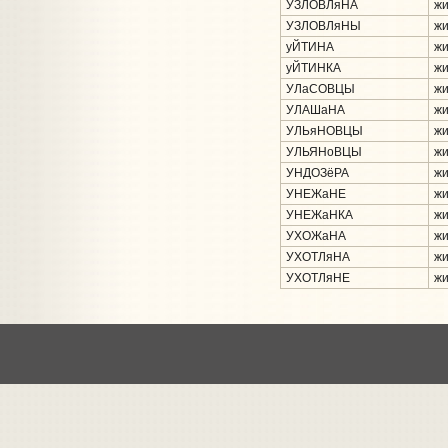
УЗЛОВЛяНА
жи
УЗЛОВЛяНЫ
жи
уЙТИНА
жи
уЙТИНКА
жи
УЛаСОВЦЫ
жи
УЛАШаНА
жи
УЛЬяНОВЦЫ
жи
УЛЬЯНоВЦЫ
жи
УНДОЗёРА
жи
УНЕЖаНЕ
жи
УНЕЖаНКА
жи
УХОЖаНА
жи
УХОТЛяНА
жи
УХОТЛяНЕ
жи