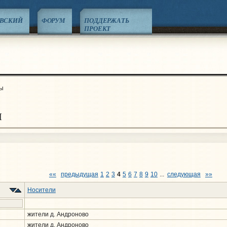
ЕВСКИЙ
ФОРУМ
ПОДДЕРЖАТЬ
ПРОЕКТ
ы
ы
««
предыдущая
1
2
3
4
5
6
7
8
9
10
...
следующая
»»
Носители
жители д. Андроново
жители д. Андроново