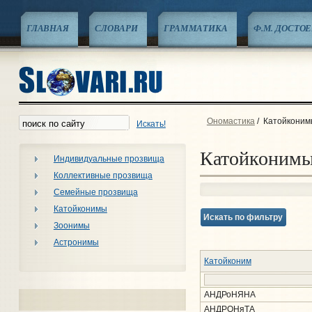
ГЛАВНАЯ
СЛОВАРИ
ГРАММАТИКА
Ф.М. ДОСТО
Ономастика
/
Катойконим
Искать!
Катойконим
Индивидуальные прозвища
Коллективные прозвища
Семейные прозвища
Катойконимы
Искать по фильтру
Зоонимы
Астронимы
Катойконим
АНДРоНЯНА
АНДРОНяТА