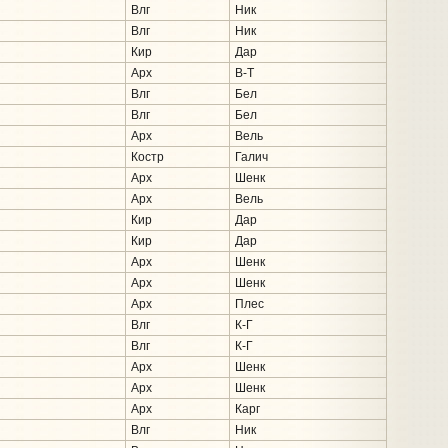
Влг
Ник
Влг
Ник
Кир
Дар
Арх
В-Т
Влг
Бел
Влг
Бел
Арх
Вель
Костр
Галич
Арх
Шенк
Арх
Вель
Кир
Дар
Кир
Дар
Арх
Шенк
Арх
Шенк
Арх
Плес
Влг
К-Г
Влг
К-Г
Арх
Шенк
Арх
Шенк
Арх
Карг
Влг
Ник