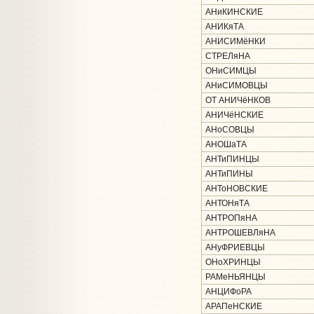
АНиКИНСКИЕ
АНИКяТА
АНИСИМёНКИ
СТРЕЛяНА
ОНиСИМЦЫ
АНиСИМОВЦЫ
ОТ АНИЧёНКОВ
АНИЧёНСКИЕ
АНоСОВЦЫ
АНОШаТА
АНТиПИНЦЫ
АНТиПИНЫ
АНТоНОВСКИЕ
АНТОНяТА
АНТРОПяНА
АНТРОШЕВЛяНА
АНуФРИЕВЦЫ
ОНоХРИНЦЫ
РАМеНЬЯНЦЫ
АНЦИФоРА
АРАПеНСКИЕ