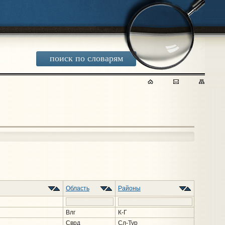
поиск по словарям
Область
Районы
Влг
К-Г
Сврд
Сл-Тур