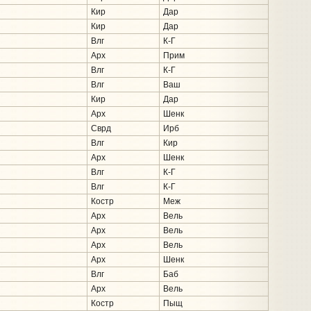
Кир
Дар
Кир
Дар
Влг
К-Г
Арх
Прим
Влг
К-Г
Влг
Ваш
Кир
Дар
Арх
Шенк
Сврд
Ирб
Влг
Кир
Арх
Шенк
Влг
К-Г
Влг
К-Г
Костр
Меж
Арх
Вель
Арх
Вель
Арх
Вель
Арх
Шенк
Влг
Баб
Арх
Вель
Костр
Пыщ