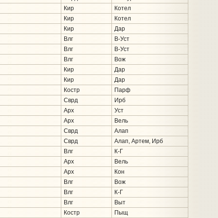
Кир
Котел
Кир
Котел
Кир
Дар
Влг
В-Уст
Влг
В-Уст
Влг
Вож
Кир
Дар
Кир
Дар
Костр
Парф
Сврд
Ирб
Арх
Уст
Арх
Вель
Сврд
Алап
Сврд
Алап, Артем, Ирб
Влг
К-Г
Арх
Вель
Арх
Кон
Влг
Вож
Влг
К-Г
Влг
Выт
Костр
Пыщ