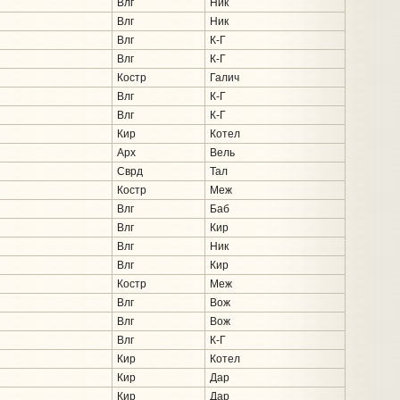
Влг
Ник
Влг
Ник
Влг
К-Г
Влг
К-Г
Костр
Галич
Влг
К-Г
Влг
К-Г
Кир
Котел
Арх
Вель
Сврд
Тал
Костр
Меж
Влг
Баб
Влг
Кир
Влг
Ник
Влг
Кир
Костр
Меж
Влг
Вож
Влг
Вож
Влг
К-Г
Кир
Котел
Кир
Дар
Кир
Дар