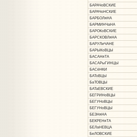
БАРАЧоВСКИЕ
БАРАЧоНСКИЕ
БАРБОЛяНА
БАРМИНЧаНА
БАРОКоВСКИЕ
БАРСКОВЛяНА
БАРУЛиЧАНЕ
БАРЫКоВЦЫ
БАСАНяТА
БАСАРыГИНЦЫ
БАСёНКИ
БАТоВЦЫ
БаТОВЦЫ
БАТаЕВСКИЕ
БЕГРИНоВЦЫ
БЕГУНоВЦЫ
БЕГУНоВЦЫ
БЕЗНяНА
БЕКРЕНяТА
БЕЛаНЕВЦА
БеЛОВСКИЕ