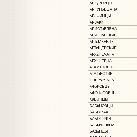
АНГуРОВЦЫ
АРГУНоВШАНА
АРёФИНЦЫ
АРЗАКи
АРИСТоВЛЯНА
АРИСТоВСКИЕ
АРТеМЬЕВЦЫ
АРТиЩЕВСКИЕ
АРХаНЕЧАНА
АРХаНЕВЦА
АТАМаНОВЦЫ
АТАТоВСКИЕ
ОФЁРоВЧАНА
АФёРОВЦЫ
АФОНоСОВЦЫ
ХаВИНЦЫ
БАБёНОВЦЫ
БАБОГоРА
БАБОГоРКИ
БАБКИНЧаНА
БАДаНЦЫ