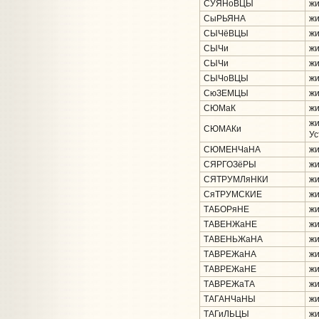
СУЯНоВЦЫ
жи
СыРЬЯНА
жи
СЫЧёВЦЫ
жи
СЫЧи
жи
СЫЧи
жи
СЫЧоВЦЫ
жи
СюЗЕМЦЫ
жи
СЮМаК
жи
жи
СЮМАКи
Ус
СЮМЕНЧаНА
жи
СЯРГОЗёРЫ
жи
СЯТРУМЛяНКИ
жи
СяТРУМСКИЕ
жи
ТАБОРяНЕ
жи
ТАВЕНЖаНЕ
жи
ТАВЕНЬЖаНА
жи
ТАВРЕЖаНА
жи
ТАВРЕЖаНЕ
жи
ТАВРЕЖаТА
жи
ТАГАНЧаНЫ
жи
ТАГиЛЬЦЫ
жи