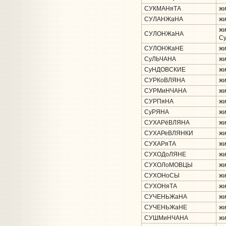
СУКМАНяТА
жи
СУЛАНЖаНА
жи
жи
СУЛОНЖаНА
Су
СУЛОНЖаНЕ
жи
СуЛЬЧАНА
жи
СуНДОВСКИЕ
жи
СУРКоВЛЯНА
жи
СУРМиНЧАНА
жи
СУРПяНА
жи
СуРЯНА
жи
СУХАРёВЛЯНА
жи
СУХАРеВЛЯНКИ
жи
СУХАРяТА
жи
СУХОДоЛЯНЕ
жи
СУХОЛоМОВЦЫ
жи
СУХОНоСЫ
жи
СУХОНяТА
жи
СУЧЕНЬЖаНА
жи
СУЧЕНЬЖаНЕ
жи
СУШМиНЧАНА
жи