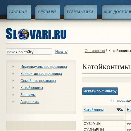
ГЛАВНАЯ
СЛОВАРИ
ГРАММАТИКА
Ф.М. ДОСТОЕ
Ономастика
/
Катойконимы
Искать!
Катойконимы
Индивидуальные прозвища
Коллективные прозвища
Семейные прозвища
Катойконимы
Искать по фильтру
Зоонимы
««
предыд
Астронимы
Катойконим
Но
СУЗёМЦЫ
жи
СУИНоВЦЫ
жи