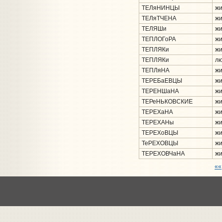
ТЕЛяНИНЦЫ
жи
ТЕЛяТЧЕНА
жи
ТЕЛЯШи
жи
ТЕПЛОГоРА
жи
ТЕПЛЯКи
жи
ТЕПЛЯКи
лю
ТЕПЛяНА
жи
ТЕРЕБаЕВЦЫ
жи
ТЕРЕНШаНА
жи
ТЕРеНЬКОВСКИЕ
жи
ТЕРЕХаНА
жи
ТЕРЕХАНы
жи
ТЕРЕХоВЦЫ
жи
ТеРЕХОВЦЫ
жи
ТЕРЕХОВЧаНА
жи
««