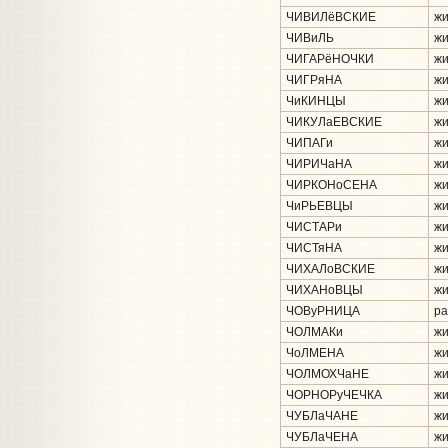
ЧИВИЛёВСКИЕ
жи
ЧИВиЛЬ
жи
ЧИГАРёНОЧКИ
жи
ЧИГРяНА
жи
ЧиКИНЦЫ
жи
ЧИКУЛаЕВСКИЕ
жи
ЧИПАГи
жи
ЧИРИЧаНА
жи
ЧИРКОНоСЕНА
жи
ЧиРЬЕВЦЫ
жи
ЧИСТАРи
жи
ЧИСТяНА
жи
ЧИХАЛоВСКИЕ
жи
ЧИХАНоВЦЫ
жи
ЧОВуРНИЦА
ра
ЧОЛМАКи
жи
ЧоЛМЕНА
жи
ЧОЛМОХЧаНЕ
жи
ЧОРНОРуЧЕЧКА
жи
ЧУБЛаЧАНЕ
жи
ЧУБЛаЧЕНА
жи