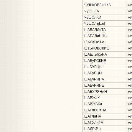
ЧУШКОВЛяНКА
жи
ЧуШОЛА
жи
ЧуШОЛКИ
жи
ЧуШОЛЬЦЫ
жи
ШАБАЛДяТА
жи
ШАБАЛиНЦЫ
жи
ШАБаНИХА
жи
ШаБЛОВСКИЕ
жи
ШАБЛЫКоНА
жи
ШАБуРСКИЕ
жи
ШаБУРЦЫ
жи
ШАБуРЦЫ
жи
ШАБуРЯНА
жи
ШАБуРЯНЕ
жи
ШАБУРЯНиН
жи
ШАВЖаК
жи
ШАВЖАКи
жи
ШАГЛОСяНА
жи
ШАГЛяНА
жи
ШАГУЛяТА
жи
ШАДРИЧи
жи