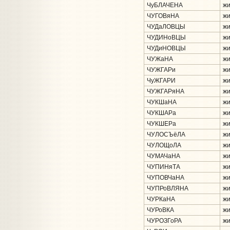
ЧуБЛАЧЕНА
жи
ЧУГОВяНА
жи
ЧУДаЛОВЦЫ
жи
ЧУДИНоВЦЫ
жи
ЧУДиНОВЦЫ
жи
ЧУЖаНА
жи
ЧУЖГАРи
жи
ЧуЖГАРИ
жи
ЧУЖГАРяНА
жи
ЧУКШаНА
жи
ЧУКШАРа
жи
ЧУКШЕРа
жи
ЧУЛОСЪёЛА
жи
ЧУЛОЩоЛА
жи
ЧУМАЧаНА
жи
ЧУПИНяТА
жи
ЧУПОВЧаНА
жи
ЧУПРоВЛЯНА
жи
ЧУРКаНА
жи
ЧУРоВКА
жи
ЧУРОЗГоРА
жи