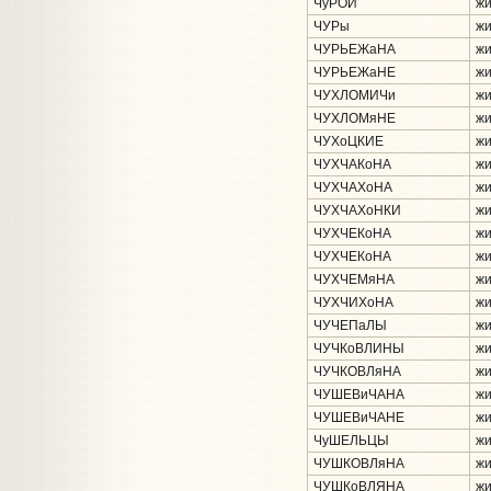
ЧуРОИ
жи
ЧУРы
жи
ЧУРЬЕЖаНА
жи
ЧУРЬЕЖаНЕ
жи
ЧУХЛОМИЧи
жи
ЧУХЛОМяНЕ
жи
ЧУХоЦКИЕ
жи
ЧУХЧАКоНА
жи
ЧУХЧАХоНА
жи
ЧУХЧАХоНКИ
жи
ЧУХЧЕКоНА
жи
ЧУХЧЕКоНА
жи
ЧУХЧЕМяНА
жи
ЧУХЧИХоНА
жи
ЧУЧЕПаЛЫ
жи
ЧУЧКоВЛИНЫ
жи
ЧУЧКОВЛяНА
жи
ЧУШЕВиЧАНА
жи
ЧУШЕВиЧАНЕ
жи
ЧуШЕЛЬЦЫ
жи
ЧУШКОВЛяНА
жи
ЧУШКоВЛЯНА
жи