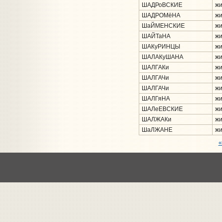
ШАДРоВСКИЕ
жи
ШАДРОМёНА
жи
ШаЙМЕНСКИЕ
жи
ШАЙТаНА
жи
ШАКуРИНЦЫ
жи
ШАЛАКуШАНА
жи
ШАЛГАКи
жи
ШАЛГАЧи
жи
ШАЛГАЧи
жи
ШАЛГяНА
жи
ШАЛеЕВСКИЕ
жи
ШАЛЖАКи
жи
ШаЛЖАНЕ
жи
«