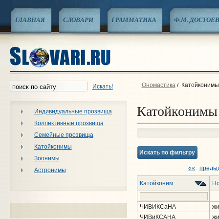
ГЛАВНАЯ
СЛОВАРИ
ГРАММАТИКА
Ф.М. ДОСТОЕ
Ономастика
/
Катойконимы
Искать!
Катойконимы
Индивидуальные прозвища
Коллективные прозвища
Семейные прозвища
Катойконимы
Искать по фильтру
Зоонимы
««
преды
Астронимы
Катойконим
Но
ЧИВИКСаНА
жи
ЧИВиКСАНА
жи