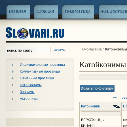
ГЛАВНАЯ
СЛОВАРИ
ГРАММАТИКА
Ф.М. ДОСТОЕ
Ономастика
/
Катойконимы
Искать!
Катойконимы
Индивидуальные прозвища
Коллективные прозвища
Семейные прозвища
Катойконимы
Искать по фильтру
Зоонимы
««
пре
Астронимы
Катойконим
Но
ВЕРХОХоНЦЫ
жи
КИЧАНа
жи