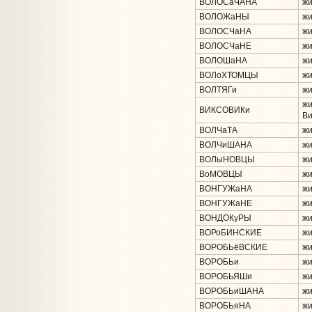
ВОЛОСаЧАНА
жи
ВОЛОЖаНЫ
жи
ВОЛОСЧаНА
жи
ВОЛОСЧаНЕ
жи
ВОЛОШаНА
жи
ВОЛоХТОМЦЫ
жи
ВОЛТЯГи
жи
жи
ВИКСОВИКи
Ви
ВОЛЧаТА
жи
ВОЛЧиШАНА
жи
ВОЛыНОВЦЫ
жи
ВоМОВЦЫ
жи
ВОНГУЖаНА
жи
ВОНГУЖаНЕ
жи
ВОНДОКуРЫ
жи
ВОРоБИНСКИЕ
жи
ВОРОБЬёВСКИЕ
жи
ВОРОБЬи
жи
ВОРОБЬЯШи
жи
ВОРОБЬиШАНА
жи
ВОРОБЬяНА
жи