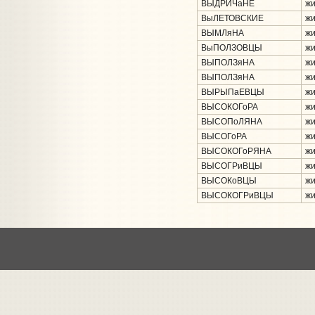
ВЫДРИЧаНЕ
жи
ВыЛЕТОВСКИЕ
жи
ВЫМЛяНА
жи
ВыПОЛЗОВЦЫ
жи
ВЫПОЛЗяНА
жи
ВЫПОЛЗяНА
жи
ВЫРЫПаЕВЦЫ
жи
ВЫСОКОГоРА
жи
ВЫСОПоЛЯНА
жи
ВЫСОГоРА
жи
ВЫСОКОГоРЯНА
жи
ВЫСОГРиВЦЫ
жи
ВЫСОКоВЦЫ
жи
ВЫСОКОГРиВЦЫ
жи