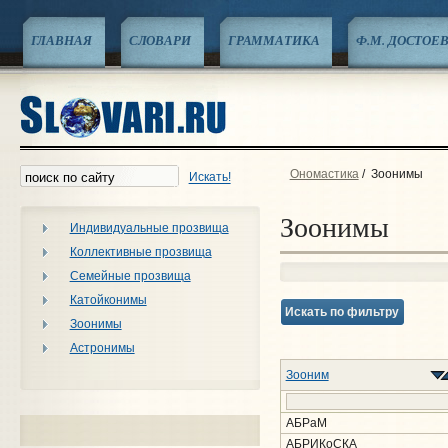
ГЛАВНАЯ
СЛОВАРИ
ГРАММАТИКА
Ф.М. ДОСТОЕ
Ономастика
/
Зоонимы
Искать!
Зоонимы
Индивидуальные прозвища
Коллективные прозвища
Семейные прозвища
Катойконимы
Искать по фильтру
Зоонимы
Астронимы
Зооним
АБРаМ
АБРИКоСКА