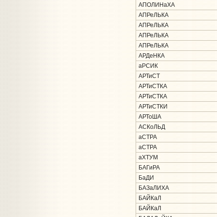
АПОЛИНаХА
АПРеЛЬКА
АПРеЛЬКА
АПРеЛЬКА
АПРеЛЬКА
АРДеНКА
аРСИК
АРТиСТ
АРТиСТКА
АРТиСТКА
АРТиСТКИ
АРТоША
АСКоЛЬД
аСТРА
аСТРА
аХТУМ
БАГиРА
БаДИ
БАЗаЛИХА
БАЙКаЛ
БАЙКаЛ