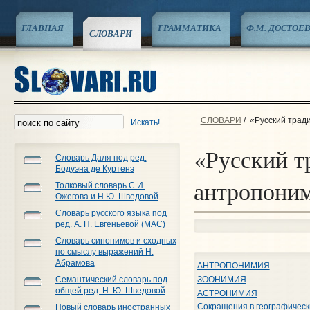
ГЛАВНАЯ
ГРАММАТИКА
Ф.М. ДОСТОЕ
СЛОВАРИ
СЛОВАРИ
/
«Русский трад
Искать!
«Русский т
Словарь Даля под ред.
Бодуэна де Куртенэ
антропоним
Толковый словарь С.И.
Ожегова и Н.Ю. Шведовой
Словарь русского языка под
ред. А. П. Евгеньевой (МАС)
Словарь синонимов и сходных
по смыслу выражений Н.
Абрамова
АНТРОПОНИМИЯ
Семантический словарь под
ЗООНИМИЯ
общей ред. Н. Ю. Шведовой
АСТРОНИМИЯ
Сокращения в географическ
Новый словарь иностранных