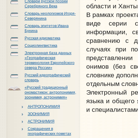
Словари русской поэзии
области и Ханты
Серебряного Века
В рамках проект
Словарь неологизмов Игоря-
Северянина
виде серии с
Словарь эпитетов Ивана
информации, с
Бунина
Русская идиоматика
сравнению с д
Социолингвистика
случаях при п
Электронная база данных
представлении
«Географическая
терминология Европейского
онимов (без св
севера России»
словнике дополн
Русский идеографический
словарь
отдельным слов
«Русский традиционный
Электронный ре
ономастикон: антропонимия,
зоонимия, астронимия»
языка и общего 
АНТРОПОНИМИЯ
и специалистам
ЗООНИМИЯ
АСТРОНИМИЯ
Сокращения в
географических пометах