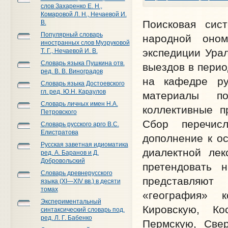
слов Захаренко Е. Н.,
Комаровой Л. Н., Нечаевой И.
Поисковая сис
В.
Популярный словарь
народной оном
иностранных слов Музруковой
экспедиции Ура
Т. Г., Нечаевой И. В.
Словарь языка Пушкина отв.
выездов в перио
ред. В. В. Виноградов
на кафедре ру
Словарь языка Достоевского
гл. ред. Ю.Н. Караулов
материалы по
Словарь личных имен Н.А.
коллективные п
Петровского
Сбор перечис
Словарь русского арго В.С.
Елистратова
дополнение к о
Русская заветная идиоматика
диалектной лек
ред. А. Баранов и Д.
Добровольский
претендовать 
Словарь древнерусского
представляют
языка (XI—XIV вв.) в десяти
томах
«география» к
Экспериментальный
Кировскую, Ко
синтаксический словарь под.
ред. Л. Г. Бабенко
Пермскую, Свер