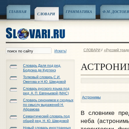
ГЛАВНАЯ
ГРАММАТИКА
Ф.М. ДОСТОЕ
СЛОВАРИ
СЛОВАРИ
/
«Русский трад
Искать!
АСТРОНИ
Словарь Даля под ред.
Бодуэна де Куртенэ
Толковый словарь С.И.
Ожегова и Н.Ю. Шведовой
Словарь русского языка под
ред. А. П. Евгеньевой (МАС)
Астронимы
Словарь синонимов и сходных
по смыслу выражений Н.
Абрамова
В словнике пре
Семантический словарь под
неба (астроним
общей ред. Н. Ю. Шведовой
территории фик
Новый словарь иностранных