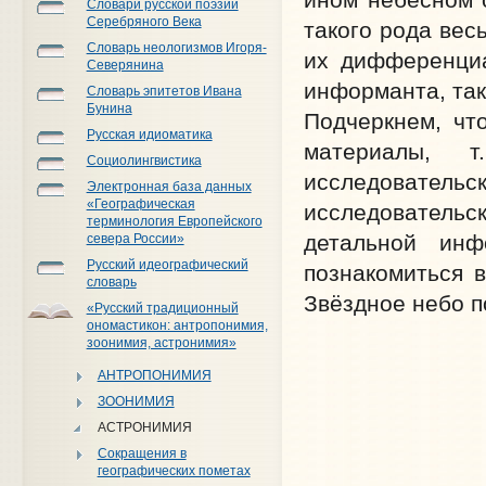
Словари русской поэзии
Серебряного Века
такого рода вес
Словарь неологизмов Игоря-
их дифференциа
Северянина
информанта, так
Словарь эпитетов Ивана
Бунина
Подчеркнем, чт
Русская идиоматика
материалы, 
Социолингвистика
исследовател
Электронная база данных
«Географическая
исследовательск
терминология Европейского
детальной ин
севера России»
Русский идеографический
познакомиться в
словарь
Звёздное небо п
«Русский традиционный
ономастикон: антропонимия,
зоонимия, астронимия»
АНТРОПОНИМИЯ
ЗООНИМИЯ
АСТРОНИМИЯ
Сокращения в
географических пометах