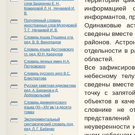
слов Захаренко Е. Н.,
информацией 
Комаровой Л. Н., Нечаевой И.
В.
информантов, пр
Популярный словарь
Одинаковые ас
иностранных слов Музруковой
Т. Г., Нечаевой И. В.
сведены вместе 
Словарь языка Пушкина отв.
районов. Астро
ред. В. В. Виноградов
отдельности в р
Словарь языка Достоевского
гл. ред. Ю.Н. Караулов
областей.
Словарь личных имен Н.А.
Все зафиксиров
Петровского
Словарь русского арго В.С.
небесному телу
Елистратова
сведены вместе
Русская заветная идиоматика
ред. А. Баранов и Д.
точку с запято
Добровольский
объектов в кач
Словарь древнерусского
языка (XI—XIV вв.) в десяти
словнике не о
томах
представлени
Экспериментальный
синтаксический словарь под.
неуверенности 
ред. Л. Г. Бабенко
ином небесном о