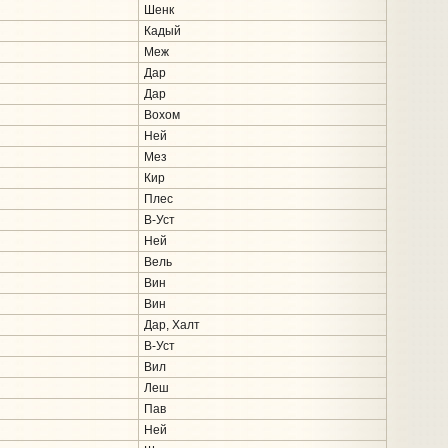
Шенк
Кадый
Меж
Дар
Дар
Вохом
Ней
Мез
Кир
Плес
В-Уст
Ней
Вель
Вин
Вин
Дар, Халт
В-Уст
Вил
Леш
Пав
Ней