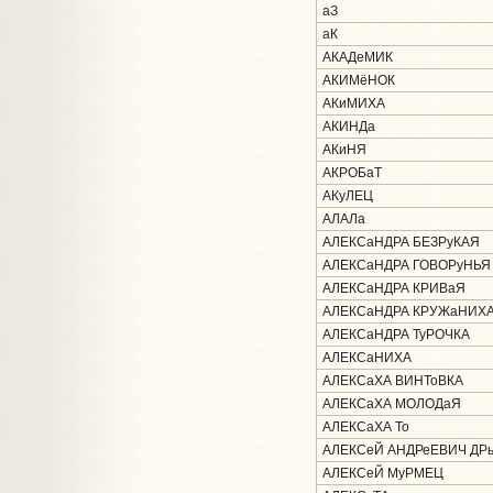
аЗ
аК
АКАДеМИК
АКИМёНОК
АКиМИХА
АКИНДа
АКиНЯ
АКРОБаТ
АКуЛЕЦ
АЛАЛа
АЛЕКСаНДРА БЕЗРуКАЯ
АЛЕКСаНДРА ГОВОРуНЬЯ
АЛЕКСаНДРА КРИВаЯ
АЛЕКСаНДРА КРУЖаНИХ
АЛЕКСаНДРА ТуРОЧКА
АЛЕКСаНИХА
АЛЕКСаХА ВИНТоВКА
АЛЕКСаХА МОЛОДаЯ
АЛЕКСаХА То
АЛЕКСеЙ АНДРеЕВИЧ ДР
АЛЕКСеЙ МуРМЕЦ