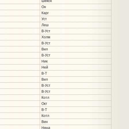
Шексн
Он
Карг
Уст
Леш
В-Уст
Холм
В-Уст
Вил
В-Уст
Ник
Ней
В-Т
Вил
В-Уст
В-Уст
Котл
Окт
В-Т
Котл
Вин
Нянд