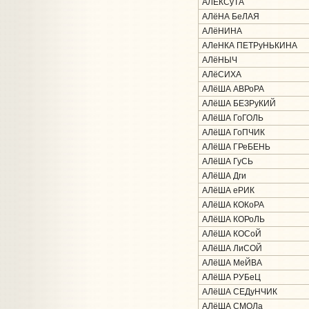
АЛЕКСуТА
АЛёНА БеЛАЯ
АЛёНИНА
АЛеНКА ПЕТРуНЬКИНА
АЛёНЫЧ
АЛёСИХА
АЛёША АВРоРА
АЛёША БЕЗРуКИЙ
АЛёША ГоГОЛЬ
АЛёША ГоПЧИК
АЛёША ГРеБЕНЬ
АЛёША ГуСЬ
АЛёША Дги
АЛёША еРИК
АЛёША КОКоРА
АЛёША КОРоЛЬ
АЛёША КОСоЙ
АЛёША ЛиСОЙ
АЛёША МеЙВА
АЛёША РУБеЦ
АЛёША СЕДуНЧИК
АЛёША СМОЛа