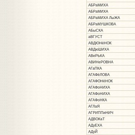
АБРаМИХА
АБРаМИХА
АБРаМИХА ЛыЖА
АБРаМУШКОВА
АБыСКА
аВГУСТ
АВДЮНёНОК
АВДюШИХА
АВеРЬКА
АВИНеРОВНА
АГаПКА
АГАФёЛОВА
АГАФОНёНОК
АГАФоНИХА
АГАФоНИХА
АГАФоНКА
АГЛаЯ
АГРИППиНИЧ
АДВОКаТ
АДуЕХА
АДуЙ