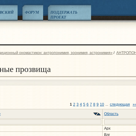
ЕВСКИЙ
ФОРУМ
ПОДДЕРЖАТЬ
ПРОЕКТ
диционный ономастикон: антропонимия, зоонимия, астронимия»
/
АНТРОПО
ные прозвища
1
2
3
4
5
6
7
8
9
10
...
следующая
»
е
Область
Арх
Влг