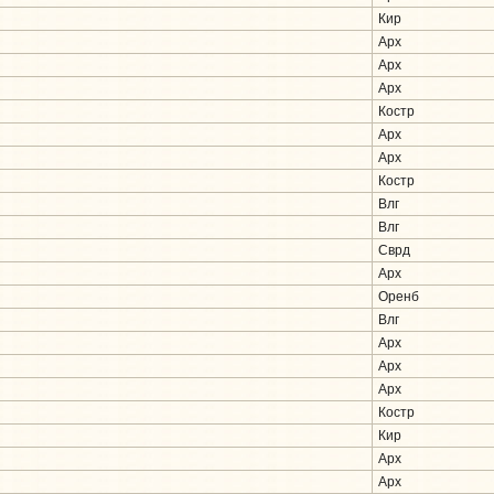
Кир
Арх
Арх
Арх
Костр
Арх
Арх
Костр
Влг
Влг
Сврд
Арх
Оренб
Влг
Арх
Арх
Арх
Костр
Кир
Арх
Арх