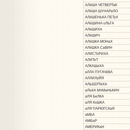
АЛёША ЧЕТВЕРТаК
АЛёША ШУНАРиЛО
АЛёШЕНЬКА ПЕТуХ
АЛёШИНА оЛЬГА
АЛёШИХА
АЛёШИЧ
АЛёШКА МОНаХ
АЛёШКА СаВИН
АЛИСТоРИХА
АЛИТеТ
АЛКАШиХА
аЛЛА ПУГАЧёВА
АЛЛИЛуЙЯ
АЛЬБЕРТиХА
аЛЬКА МАМаНЬКИН
аЛЯ БеЛКА
аЛЯ КоШКА
аЛЯ ПАРЮГСКаЯ
аМБА
АМБаР
АМЕРИКаН