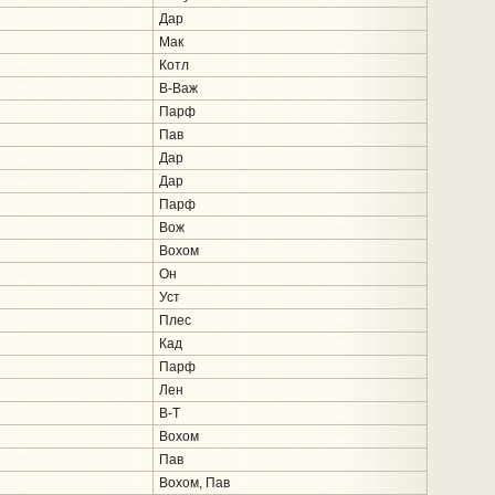
Дар
Мак
Котл
В-Важ
Парф
Пав
Дар
Дар
Парф
Вож
Вохом
Он
Уст
Плес
Кад
Парф
Лен
В-Т
Вохом
Пав
Вохом, Пав