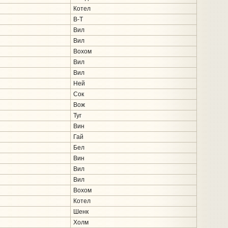
Котел
В-Т
Вил
Вил
Вохом
Вил
Вил
Ней
Сок
Вож
Туг
Вин
Гай
Бел
Вин
Вил
Вил
Вохом
Котел
Шенк
Холм