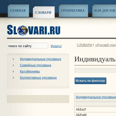
ГЛАВНАЯ
ГРАММАТИКА
Ф.М. ДОСТО
СЛОВАРИ
СЛОВАРИ
/
«Русский тра
Искать!
Индивидуаль
Индивидуальные прозвища
Семейные прозвища
Катойконимы
Коллективные прозвища
Искать по фильтру
Индивидуальное прозвищ
АББаЛ
АБРаМ