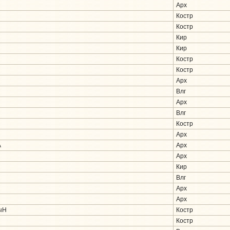
Арх
Костр
Костр
Кир
Кир
Костр
Костр
Арх
Влг
Арх
Влг
Костр
Арх
А
Арх
Арх
Кир
Влг
Арх
Арх
ыН
Костр
Костр