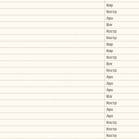
Кир
Костр
Арх
Влг
Костр
Костр
Кир
Кир
Костр
Влг
Костр
Арх
Арх
Арх
Влг
Костр
Арх
Арх
Костр
Костр
Костр