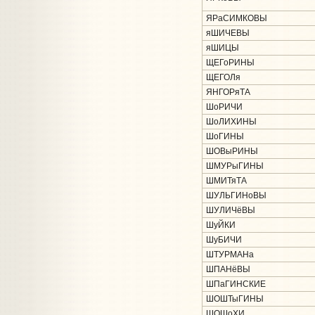
ЯРаСИМКОВЫ
яШИЧЕВЫ
яШИЦЫ
ЩЕГоРИНЫ
ЩЕГОЛя
ЯНГОРяТА
ШоРИЧИ
ШоЛИХИНЫ
ШоГИНЫ
ШОВыРИНЫ
ШМУРыГИНЫ
ШМИТяТА
ШУЛЬГИНоВЫ
ШУЛИЧёВЫ
ШуЙКИ
ШуБИЧИ
ШТУРМАНа
ШПАНёВЫ
ШПаГИНСКИЕ
ШОШТыГИНЫ
ШОШоХИ