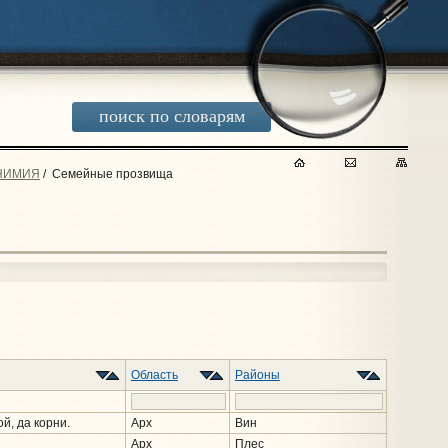
поиск по словарям
НИМИЯ
/
Семейные прозвища
Область
Районы
й, да корни.
Арх
Вин
Арх
Плес