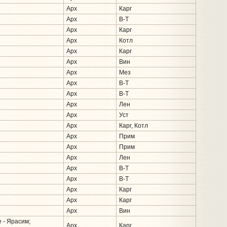
Арх
Карг
Арх
В-Т
Арх
Карг
Арх
Котл
Арх
Карг
Арх
Вин
Арх
Мез
Арх
В-Т
Арх
В-Т
Арх
Лен
Арх
Уст
Арх
Карг, Котл
Арх
Прим
Арх
Прим
Арх
Лен
Арх
В-Т
Арх
В-Т
Арх
Карг
Арх
Карг
Арх
Вин
 - Ярасим;
Арх
Карг