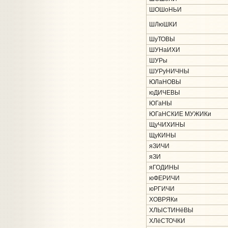
ШОШоНЬИ
ШЛюШКИ
ШуТОВЫ
ШУНаИХИ
ШУРы
ШУРуНИЧНЫ
ЮЛаНОВЫ
юДИЧЕВЫ
ЮГаНЫ
ЮГаНСКИЕ МУЖИКи
ЩуЧИХИНЫ
ЩуКИНЫ
яЗИЧИ
яЗИ
яГОДИНЫ
юФЕРИЧИ
юРГИЧИ
ХОВРЯКи
ХЛЫСТИНёВЫ
ХЛёСТОЧКИ