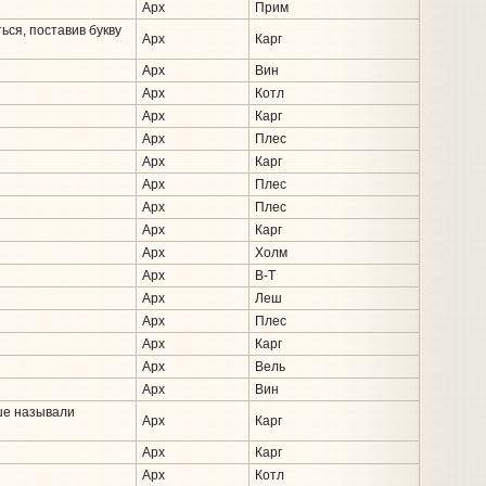
Арх
Прим
ся, поставив букву
Арх
Карг
Арх
Вин
Арх
Котл
Арх
Карг
Арх
Плес
Арх
Карг
Арх
Плес
Арх
Плес
Арх
Карг
Арх
Холм
Арх
В-Т
Арх
Леш
Арх
Плес
Арх
Карг
Арх
Вель
Арх
Вин
ше называли
Арх
Карг
Арх
Карг
Арх
Котл