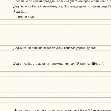
Прозвище по имени прадеда Герасима (местное произношение - Яр
Дед Герасим Михайлович Белухин; Прозвище дано по имени деда Г
Яша был.
По имени деда.
Дедко ихний раньше вязал хомуты, конскую упряжь делал.
Дед у них был, плавал на пароходе, кричал: "Я капитан Шмидт".
Маша Шошо, Шошоньи, Шошохи их звали, они букву "с" не выговарив