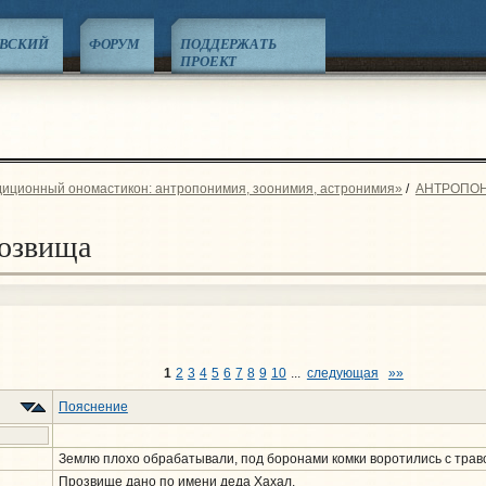
ЕВСКИЙ
ФОРУМ
ПОДДЕРЖАТЬ
ПРОЕКТ
диционный ономастикон: антропонимия, зоонимия, астронимия»
/
АНТРОПО
озвища
1
2
3
4
5
6
7
8
9
10
...
следующая
»»
Пояснение
Землю плохо обрабатывали, под боронами комки воротились с траво
Прозвище дано по имени деда Хахал.