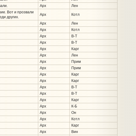
али.
Арх
Лен
шие. Вот и прозвали
Арх
Котл
еди других.
Арх
Лен
Арх
Котл
Арх
В-Т
Арх
В-Т
Арх
Карг
Арх
Лен
Арх
Прим
Арх
Прим
Арх
Карг
Арх
Карг
Арх
В-Т
Арх
В-Т
Арх
Карг
Арх
К-Б
Арх
Он
Арх
Котл
Арх
Карг
Арх
Вин