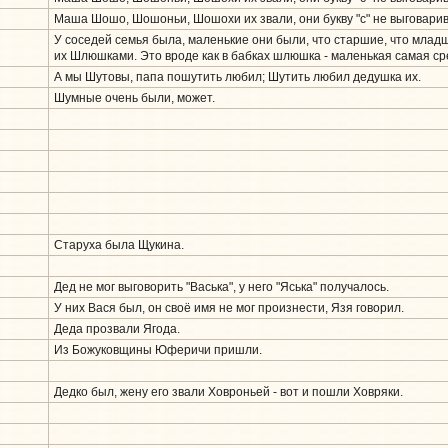
Маша Шошо, Шошоньи, Шошохи их звали, они букву "с" не выговарив
У соседей семья была, маленькие они были, что старшие, что млад
их Шлюшками. Это вроде как в бабках шлюшка - маленькая самая ср
А мы Шутовы, папа пошутить любил; Шутить любил дедушка их.
Шумные очень были, может.
Старуха была Щукина.
Дед не мог выговорить "Васька", у него "Яська" получалось.
У них Вася был, он своё имя не мог произнести, Язя говорил.
Деда прозвали Ягода.
Из Божуковщины Юферичи пришли.
Дедко был, жену его звали Ховроньей - вот и пошли Ховряки.