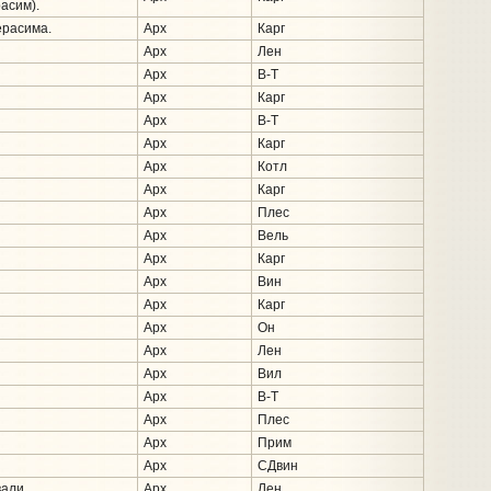
асим).
ерасима.
Арх
Карг
Арх
Лен
Арх
В-Т
Арх
Карг
Арх
В-Т
Арх
Карг
Арх
Котл
Арх
Карг
Арх
Плес
Арх
Вель
Арх
Карг
Арх
Вин
Арх
Карг
Арх
Он
Арх
Лен
Арх
Вил
Арх
В-Т
Арх
Плес
Арх
Прим
Арх
СДвин
али.
Арх
Лен