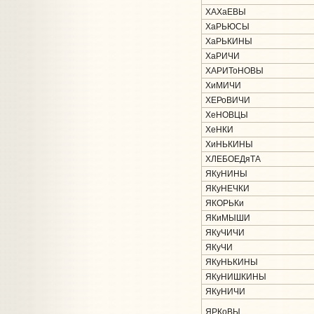
ХАХаЕВЫ
ХаРЬЮСЫ
ХаРЬКИНЫ
ХаРИЧИ
ХАРИТоНОВЫ
ХиМИЧИ
ХЕРоВИЧИ
ХеНОВЦЫ
ХеНКИ
ХиНЬКИНЫ
ХЛЕБОЕДяТА
ЯКуНИНЫ
ЯКуНЕЧКИ
ЯКОРЬКи
ЯКиМЫШИ
ЯКуЧИЧИ
ЯКуЧИ
ЯКуНЬКИНЫ
ЯКуНИШКИНЫ
ЯКуНИЧИ
ЯРКоВЫ