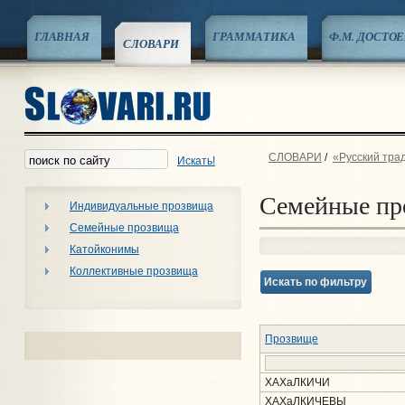
ГЛАВНАЯ
ГРАММАТИКА
Ф.М. ДОСТО
СЛОВАРИ
СЛОВАРИ
/
«Русский тра
Искать!
Семейные пр
Индивидуальные прозвища
Семейные прозвища
Катойконимы
Коллективные прозвища
Искать по фильтру
Прозвище
ХАХаЛКИЧИ
ХАХаЛКИЧЕВЫ