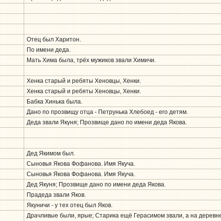
Отец был Харитон.
По имени деда.
Мать Хима была, трёх мужиков звали Химичи.
Хенка старый и ребяты Хеновцы, Хенки.
Хенка старый и ребяты Хеновцы, Хенки.
Бабка Хинька была.
Дано по прозвищу отца - Петрунька Хлебоед - его детям.
Деда звали Якуня; Прозвище дано по имени деда Якова.
Дед Якимом был.
Сыновья Якова Фофанова. Имя Якуча.
Сыновья Якова Фофанова. Имя Якуча.
Дед Якуня; Прозвище дано по имени деда Якова.
Прадеда звали Яков.
Якуничи - у тех отец был Яков.
Драчливые были, ярые; Старика ещё Герасимом звали, а на деревне