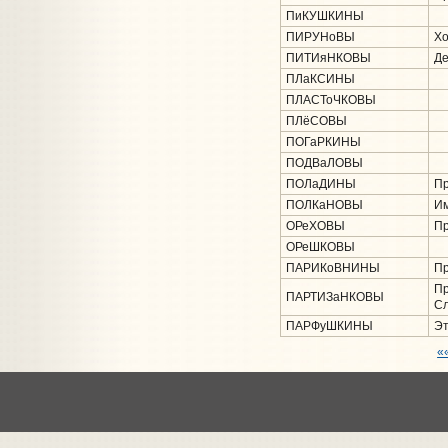
ПиКУШКИНЫ
ПИРУНоВЫ
Хо
ПИТИяНКОВЫ
Де
ПЛаКСИНЫ
ПЛАСТоЧКОВЫ
ПЛёСОВЫ
ПОГаРКИНЫ
ПОДВаЛОВЫ
ПОЛаДИНЫ
Пр
ПОЛКаНОВЫ
Им
ОРеХОВЫ
Пр
ОРеШКОВЫ
ПАРИКоВНИНЫ
Пр
Пр
ПАРТИЗаНКОВЫ
Сл
ПАРФуШКИНЫ
Эт
«