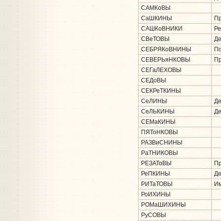
САМКоВЫ
СаШКИНЫ
Пр
САШКоВНИКИ
Ре
СВеТОВЫ
Де
СЕБРЯКоВНИНЫ
По
СЕВЕРЬяНКОВЫ
Пр
СЕГаЛЕХОВЫ
СЕДоВЫ
СЕКРеТКИНЫ
СеЛИНЫ
Де
СеЛЬКИНЫ
Де
СЕМаКИНЫ
ПЯТоНКОВЫ
РАЗВиСНИНЫ
РаТНИКОВЫ
РЕЗАТоВЫ
Пр
РеПКИНЫ
Де
РИТаТОВЫ
Им
РоИХИНЫ
РОМаШИХИНЫ
РуСОВЫ