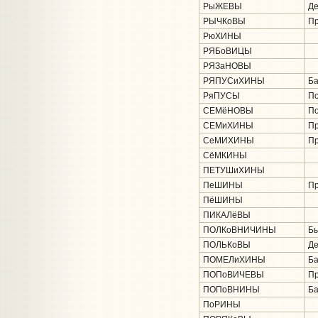
РыЖЕВЫ
Де
РЫЧКоВЫ
Пр
РюХИНЫ
РЯБоВИЦЫ
РЯЗаНОВЫ
РЯПУСиХИНЫ
Ба
РяПУСЫ
По
СЕМёНОВЫ
По
СЕМиХИНЫ
Пр
СеМИХИНЫ
Пр
СёМКИНЫ
ПЕТУШиХИНЫ
ПеШИНЫ
Пр
ПёШИНЫ
ПИКАЛёВЫ
ПОЛКоВНИЧИНЫ
Бы
ПОЛЬКоВЫ
Де
ПОМЕЛиХИНЫ
Ба
ПОПоВИЧЕВЫ
Пр
ПОПоВНИНЫ
Ба
ПоРИНЫ