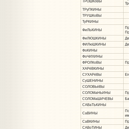
ТРОШКоВЫ
Тр
ТРуПКИНЫ
ТРУШКоВЫ
ТуРКИНЫ
Пр
ФиЛЬКИНЫ
Пр
ФиЛЮШКИНЫ
Де
ФИЛюШКИНЫ
Де
ФоКИНЫ
ФоЧИХИНЫ
ФРОЛКоВЫ
Пр
ХАРёВКИНЫ
СУХАРёВЫ
Ег
СуШЕНИНЫ
СОЛОВЬёВЫ
СОЛОМаНЬИНЫ
Пр
СОЛОМаШИЧЕВЫ
Ба
САВаТЬКИНЫ
По
СаВИНЫ
им
СаВКИНЫ
Пр
САВоТИНЫ
Де