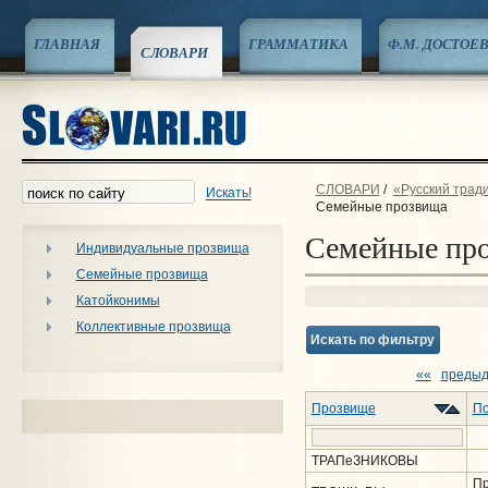
ГЛАВНАЯ
ГРАММАТИКА
Ф.М. ДОСТОЕ
СЛОВАРИ
СЛОВАРИ
/
«Русский трад
Искать!
Семейные прозвища
Семейные пр
Индивидуальные прозвища
Семейные прозвища
Катойконимы
Коллективные прозвища
Искать по фильтру
««
преды
Прозвище
По
ТРАПеЗНИКОВЫ
Пр