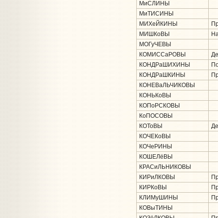
МиСЛИНЫ
МиТИСИНЫ
МИХеЙКИНЫ
Пр
МИШКоВЫ
На
МОГуЧЕВЫ
КОМИССаРОВЫ
Де
КОНДРаШИХИНЫ
По
КОНДРаШКИНЫ
Пр
КОНЕВаЛЬЧИКОВЫ
КОНЬКоВЫ
КОПоРСКОВЫ
КоПОСОВЫ
КОТоВЫ
Де
КОЧЕКоВЫ
КОЧеРИНЫ
КОШЕЛёВЫ
КРАСиЛЬНИКОВЫ
КИРиЛКОВЫ
Пр
КИРКоВЫ
Пр
КЛИМуШИНЫ
Пр
КОВыТИНЫ