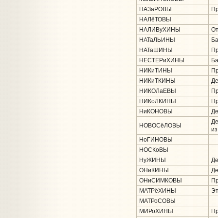
НАЗаРОВЫ
Пр
НАЛёТОВЫ
НАЛИВуХИНЫ
От
НАТаЛЬИНЫ
Ба
НАТаШИНЫ
Пр
НЕСТЕРиХИНЫ
Ба
НИКиТИНЫ
Пр
НИКиТКИНЫ
Де
НИКОЛаЕВЫ
Пр
НИКоЛКИНЫ
Пр
НиКОНОВЫ
Де
Де
НОВОСёЛОВЫ
из
НоГИНОВЫ
НОСКоВЫ
НуЖИНЫ
Де
ОНиКИНЫ
Де
ОНиСИМКОВЫ
Пр
МАТРёХИНЫ
Эт
МАТРоСОВЫ
МИРоХИНЫ
Пр