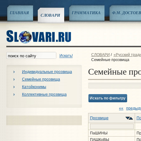
ГЛАВНАЯ
ГРАММАТИКА
Ф.М. ДОСТОЕ
СЛОВАРИ
СЛОВАРИ
/
«Русский трад
Искать!
Семейные прозвища
Семейные пр
Индивидуальные прозвища
Семейные прозвища
Катойконимы
Коллективные прозвища
Искать по фильтру
««
предыд
Прозвище
По
ПаШИНЫ
Пр
ПАШКоВЫ
Пр