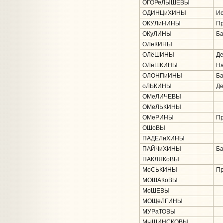
ОГОРеЛЫШЕВЫ
ОДИНЦиХИНЫ
Ис
ОКУЛиНИНЫ
Пр
ОКуЛИНЫ
Ба
ОЛеКИНЫ
ОЛёШИНЫ
Де
ОЛёШКИНЫ
На
ОЛОНПиИНЫ
Ба
оЛЬКИНЫ
Де
ОМеЛИЧЕВЫ
ОМеЛЬКИНЫ
ОМеРИНЫ
Пр
ОШоВЫ
ПАДЕЛиХИНЫ
ПАЙЧиХИНЫ
Ба
ПАКЛЯКоВЫ
МоСЬКИНЫ
Пр
МОШАКоВЫ
МоШЕВЫ
МОЩеЛГИНЫ
МУРаТОВЫ
МыШИНСКОВЫ