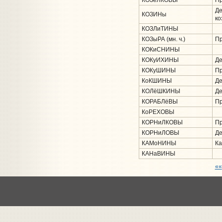
КОЗёЛКОВЫ
Пр
Де
КОЗИНы
ко
КОЗЛиТИНЫ
КОЗыРА (мн. ч.)
Пр
КОКиСНИНЫ
КОКуИХИНЫ
Де
КОКуШИНЫ
Пр
КоКШИНЫ
Де
КОЛёШКИНЫ
Де
КОРАБЛёВЫ
Пр
КоРЕХОВЫ
КОРНиЛКОВЫ
Пр
КОРНиЛОВЫ
Де
КАМоНИНЫ
Ка
КАНаВИНЫ
««