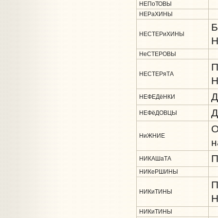
НЕПоТОВЫ
НЕРаХИНЫ
Б
НЕСТЕРиХИНЫ
Н
НеСТЕРОВЫ
П
НЕСТЕРяТА
Н
Д
НЕФЕДёНКИ
Д
НЕФёДОВЦЫ
О
НиЖНИЕ
н
П
НИКАШаТА
НИКеРШИНЫ
П
НИКиТИНЫ
Н
НИКиТИНЫ