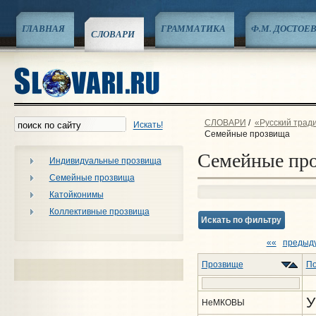
ГЛАВНАЯ
ГРАММАТИКА
Ф.М. ДОСТОЕ
СЛОВАРИ
СЛОВАРИ
/
«Русский трад
Искать!
Семейные прозвища
Семейные пр
Индивидуальные прозвища
Семейные прозвища
Катойконимы
Коллективные прозвища
Искать по фильтру
««
предыд
Прозвище
По
У
НеМКОВЫ