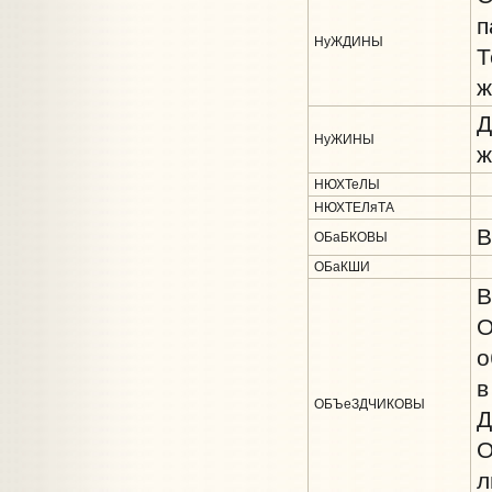
п
НуЖДИНЫ
Т
ж
Д
НуЖИНЫ
ж
НЮХТеЛЫ
НЮХТЕЛяТА
В
ОБаБКОВЫ
ОБаКШИ
В
О
о
в
ОБЪеЗДЧИКОВЫ
Д
О
л