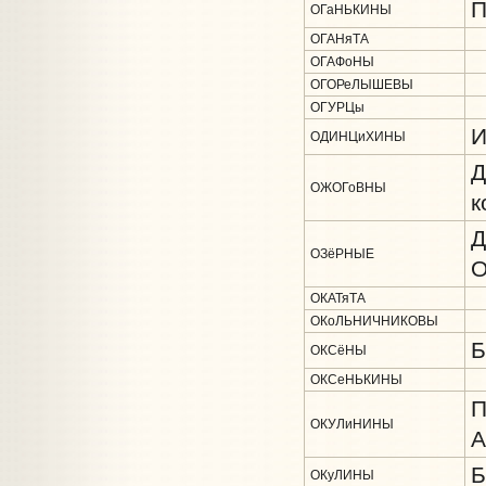
П
ОГаНЬКИНЫ
ОГАНяТА
ОГАФоНЫ
ОГОРеЛЫШЕВЫ
ОГУРЦы
И
ОДИНЦиХИНЫ
Д
ОЖОГоВНЫ
к
Д
ОЗёРНЫЕ
О
ОКАТяТА
ОКоЛЬНИЧНИКОВЫ
Б
ОКСёНЫ
ОКСеНЬКИНЫ
П
ОКУЛиНИНЫ
А
Б
ОКуЛИНЫ