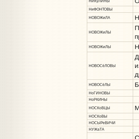
О
НИКуЛИНЫ
НиФОНТОВЫ
Н
НОВОЖиЛА
П
НОВОЖиЛЫ
п
Н
НОВОЖиЛЫ
Д
и
НОВОСёЛОВЫ
д
Б
НОВОСёЛЫ
НоГИНОВЫ
НоРКИНЫ
М
НОСКоВЦЫ
НОСКоВЫ
НОСЫРеВИЧИ
НУЖаТА
С