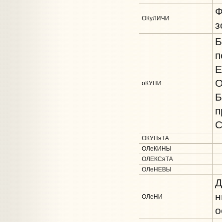
Ф
ОКуЛИЧИ
з
Б
п
Е
О
оКУНИ
Б
п
С
ОКУНяТА
ОЛеКИНЫ
ОЛЕКСяТА
ОЛеНЕВЫ
Д
н
ОЛеНИ
о