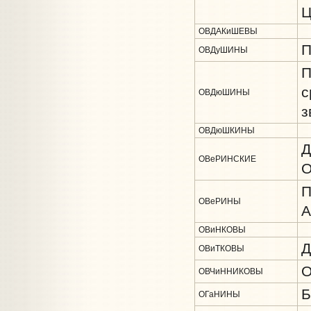
Ц
ОВДАКиШЕВЫ
П
ОВДуШИНЫ
П
с
ОВДюШИНЫ
з
ОВДюШКИНЫ
Д
ОВеРИНСКИЕ
О
П
ОВеРИНЫ
А
ОВиНКОВЫ
Д
ОВиТКОВЫ
О
ОВЧиННИКОВЫ
Б
ОГаНИНЫ