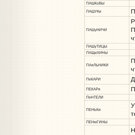
ПАШКоВЫ
П
ПАШУКи
Р
П
ПАШуНИЧИ
ч
ПАШуТИЦЫ
ПАЩиХИНЫ
П
ПАяЛЬНИКИ
ч
Д
ПеКАРИ
П
ПЕКАРя
ПеНТЕЛИ
У
ПЕНЬКи
т
ПЕНюГИНЫ
Н