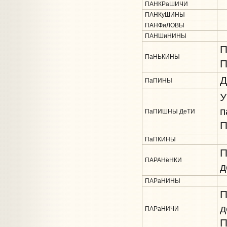
ПАНКРаШИЧИ
ПАНКуШИНЫ
ПАНФиЛОВЫ
ПАНШиНИНЫ
П
ПаНЬКИНЫ
П
Д
ПаПИНЫ
У
п
ПаПИШНЫ ДеТИ
П
ПаПКИНЫ
П
ПАРАНёНКИ
д
ПАРаНИНЫ
П
д
ПАРаНИЧИ
П