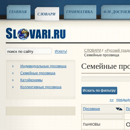
ГЛАВНАЯ
ГРАММАТИКА
Ф.М. ДОСТОЕ
СЛОВАРИ
СЛОВАРИ
/
«Русский трад
Искать!
Семейные прозвища
Семейные пр
Индивидуальные прозвища
Семейные прозвища
Катойконимы
Коллективные прозвища
Искать по фильтру
««
предыд
Прозвище
По
О
ПаНКОВЫ