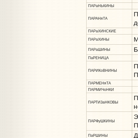
ПАРаНЬКИНЫ
П
ПАРАНяТА
д
ПАРаХИНСКИЕ
М
ПАРаХИНЫ
Б
ПАРаШИНЫ
ПаРЕНИЦА
П
ПАРИКоВНИНЫ
П
ПАРМЕНяТА
ПАРМИЧоНКИ
П
ПАРТИЗаНКОВЫ
н
Э
ПАРФуШКИНЫ
П
Д
ПаРШИНЫ