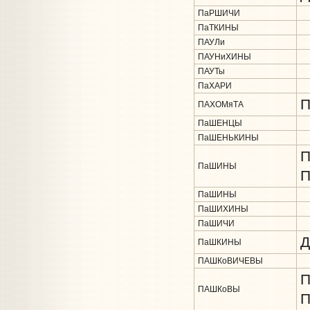
ПаРШИЧИ
ПаТКИНЫ
ПАУЛи
ПАУНиХИНЫ
ПАУТы
ПаХАРИ
П
ПАХОМяТА
ПаШЕНЦЫ
ПаШЕНЬКИНЫ
П
ПаШИНЫ
П
ПаШИНЫ
ПаШИХИНЫ
ПаШИЧИ
Д
ПаШКИНЫ
ПАШКоВИЧЕВЫ
П
ПАШКоВЫ
П