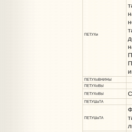
т
н
н
т
ПЕТУХи
д
н
П
П
и
ПЕТУХоВНИНЫ
ПЕТУХоВЫ
С
ПЕТУХоВЫ
ПЕТУШаТА
Ф
т
ПЕТУШаТА
л