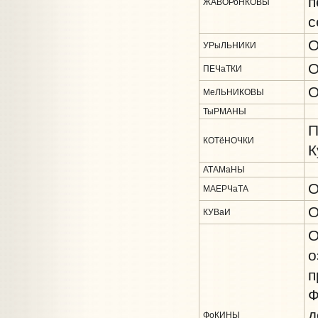
п
ЖАВОРоНКОВЫ
с
О
УРыЛЬНИКИ
О
ПЕЧаТКИ
О
МеЛЬНИКОВЫ
ТыРМАНЫ
П
КОТёНОЧКИ
К
АТАМаНЫ
О
МАЕРЧаТА
О
КУВаИ
О
о
п
Ф
д
ФоКИНЫ