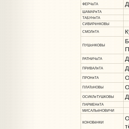
Д
ФЕРЧаТА
ШАМАРяТА
ТАБУНяТА
СИВИРёНКОВЫ
К
СМОЛяТА
Б
ПУШоНКОВЫ
П
Д
РАТНИЧаТА
Д
ПРИВАЛяТА
О
ПРОНяТА
О
ПЛАТоНОВЫ
Д
ОСИКЛеТУШКОВЫ
ПАРМЕНяТА
МИСАЛЬёНОВИЧИ
О
КОНОВёНКИ
т