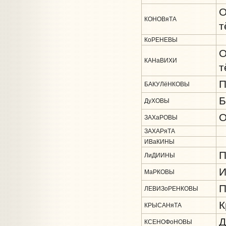
О
КОНОВяТА
т
КоРЕНЕВЫ
О
КАНаВИХИ
т
П
БАКУЛёНКОВЫ
Б
ДуХОВЫ
О
ЗАХаРОВЫ
ЗАХАРяТА
ИВаКИНЫ
П
ЛиДИИНЫ
И
МаРКОВЫ
П
ЛЕВИЗоРЕНКОВЫ
К
КРЫСАНяТА
Д
КСЕНОФоНОВЫ