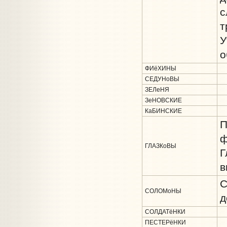
с
т
У
о
ФИёХИНЫ
СЕДУНоВЫ
ЗЕЛеНЯ
ЗеНОВСКИЕ
КаБИНСКИЕ
П
ф
ГЛАЗКоВЫ
Г
в
С
СОЛОМоНЫ
д
СОЛДАТёНКИ
ПЕСТЕРёНКИ