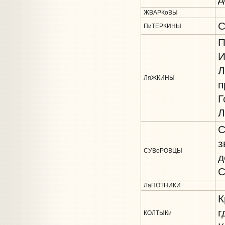
ЖВАРКоВЫ
С
ПиТЕРКИНЫ
П
И
Л
ЛяЖКИНЫ
п
Г
Л
С
з
СУВоРОВЦЫ
д
С
ЛаПОТНИКИ
К
г
КОЛТЫКи