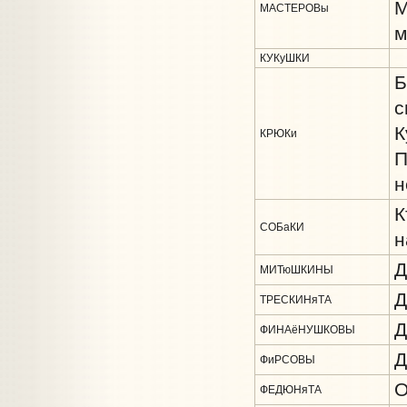
М
МАСТЕРОВы
м
КУКуШКИ
Б
с
К
КРЮКи
П
н
К
СОБаКИ
н
Д
МИТюШКИНЫ
Д
ТРЕСКИНяТА
Д
ФИНАёНУШКОВЫ
Д
ФиРСОВЫ
О
ФЕДЮНяТА