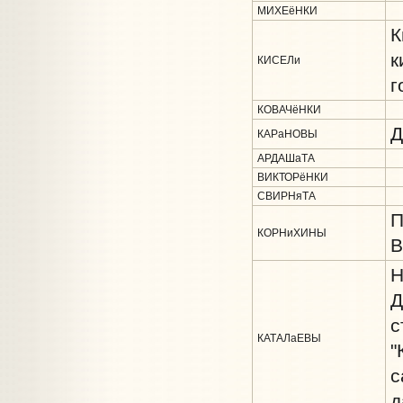
МИХЕёНКИ
К
к
КИСЕЛи
г
КОВАЧёНКИ
Д
КАРаНОВЫ
АРДАШаТА
ВИКТОРёНКИ
СВИРНяТА
П
КОРНиХИНЫ
В
Н
Д
с
КАТАЛаЕВЫ
"
с
д