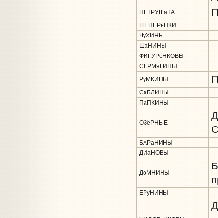
П
ПЕТРУШаТА
ШЕПЕРёНКИ
ЧуХИНЫ
ШаНИНЫ
ФИГУРёНКОВЫ
СЕРМяГИНЫ
П
РуМКИНЫ
СаБЛИНЫ
ПаПКИНЫ
Д
ОЗёРНЫЕ
О
БАРаНИНЫ
ДИаНОВЫ
Б
ДоМНИНЫ
п
ЕРуНИНЫ
Д