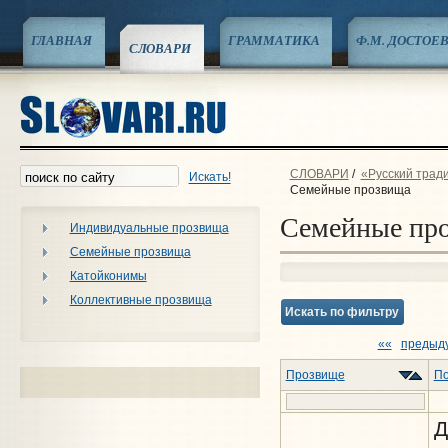
ГЛАВНАЯ
ГРАММАТИКА
Ф.М. ДОСТОЕ
СЛОВАРИ
СЛОВАРИ
/
«Русский трад
Искать!
Семейные прозвища
Семейные пр
Индивидуальные прозвища
Семейные прозвища
Катойконимы
Коллективные прозвища
Искать по фильтру
««
предыд
Прозвище
По
Д