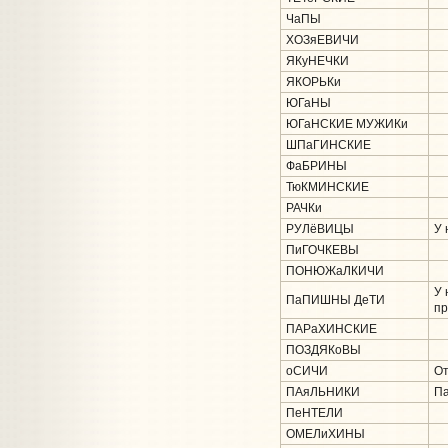
ЧаПЫ
ХОЗяЕВИЧИ
ЯКуНЕЧКИ
ЯКОРЬКи
ЮГаНЫ
ЮГаНСКИЕ МУЖИКи
ШПаГИНСКИЕ
ФаБРИНЫ
ТюКМИНСКИЕ
РАЧКи
РУЛёВИЦЫ
У 
ПиГОЧКЕВЫ
ПОНЮЖаЛКИЧИ
У 
ПаПИШНЫ ДеТИ
пр
ПАРаХИНСКИЕ
ПОЗДЯКоВЫ
оСИЧИ
От
ПАяЛЬНИКИ
Па
ПеНТЕЛИ
ОМЕЛиХИНЫ