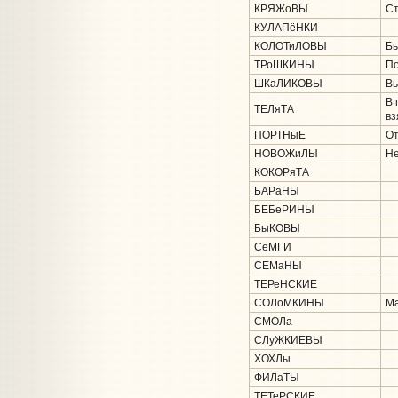
КРЯЖоВЫ
Ст
КУЛАПёНКИ
КОЛОТиЛОВЫ
Бы
ТРоШКИНЫ
По
ШКаЛИКОВЫ
Вы
В 
ТЕЛяТА
вз
ПОРТНыЕ
От
НОВОЖиЛЫ
Не
КОКОРяТА
БАРаНЫ
БЕБеРИНЫ
БыКОВЫ
СёМГИ
СЕМаНЫ
ТЕРеНСКИЕ
СОЛоМКИНЫ
Ма
СМОЛа
СЛуЖКИЕВЫ
ХОХЛы
ФИЛаТЫ
ТЕТеРСКИЕ