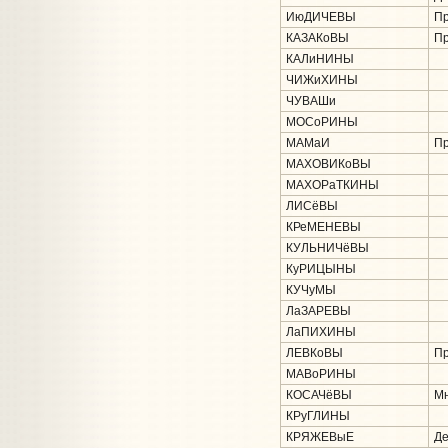
ИюДИЧЕВЫ
Пр
КАЗАКоВЫ
Пр
КАЛиНИНЫ
ЧИЖиХИНЫ
ЧУВАШи
МОСоРИНЫ
МАМаИ
Пр
МАХОВИКоВЫ
МАХОРаТКИНЫ
ЛИСёВЫ
КРеМЕНЕВЫ
КУЛЬНИЧёВЫ
КуРИЦЫНЫ
КУЧуМЫ
ЛаЗАРЕВЫ
ЛаПИХИНЫ
ЛЕВКоВЫ
Пр
МАВоРИНЫ
КОСАЧёВЫ
Мн
КРуГЛИНЫ
КРЯЖЕВыЕ
Де