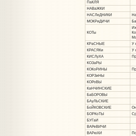
ПаКЛЯ
НАВаЖКИ
НАСЛеДНИКИ
На
МОКРиДИЧИ
Ба
Их
КОТы
Ко
Ма
КРаСНЫЕ
У 
КРАСЯКи
У 
КИСЛуХА
Пр
КОЗаРЫ
КОКоРИНЫ
Пр
КОРЗиНЫ
КОРоВЫ
КаНЧИНСКИЕ
БаБОРОВЫ
БАуЛЬСКИЕ
БоЙКОВСКИЕ
Он
БОРКоТЫ
Ср
БУГаИ
ВАРеВИЧИ
ВАРюХИ
По