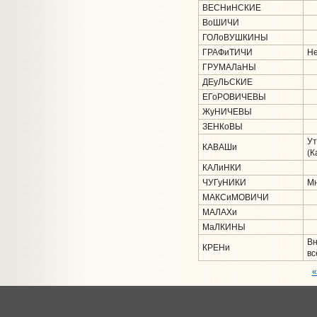
ВЕСНиНСКИЕ
ВоШИЧИ
ГОЛоВУШКИНЫ
ГРАФиТИЧИ
Не
ГРУМАЛаНЫ
ДЕуЛЬСКИЕ
ЕГоРОВИЧЕВЫ
ЖуНИЧЕВЫ
ЗЕНКоВЫ
Ут
КАВАШи
(К
КАЛиНКИ
ЧУГуНИКИ
Мн
МАКСиМОВИЧИ
МАЛАХи
МаЛКИНЫ
Вн
КРЕНи
вс
«