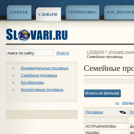
ГЛАВНАЯ
ГРАММАТИКА
Ф.М. ДОСТОЕ
СЛОВАРИ
СЛОВАРИ
/
«Русский трад
Искать!
Семейные прозвища
Семейные пр
Индивидуальные прозвища
Семейные прозвища
Катойконимы
Коллективные прозвища
Искать по фильтру
««
преды
Прозвище
По
ИСПРаВНИКОВЫ
Де
ИШоВЫ
Де