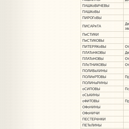
ПАШКоВИЧЕВЫ
ПАШКоВЫ
ПИРОГоВЫ
Де
ПИСАРяТА
зв
ПиСТИКИ
ПиСТИКОВЫ
ПИТЕРЯКоВЫ
От
ПЛАТоНКОВЫ
Де
ПЛАТоНОВЫ
От
ПЛоТНИКОВЫ
От
ПОЛИВаХИНЫ
ПОЛИеРТОВЫ
Пр
ПОЛИНаРИНЫ
оСИПОВЫ
По
оСЬКИНЫ
оФИТОВЫ
Пр
ОФоНИНЫ
ОФоНИЧИ
ПЕСТЕРёНКИ
ПЕТеЛИНЫ