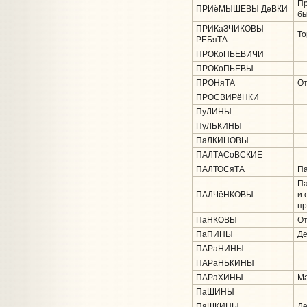
Пр
ПРИёМЫШЕВЫ ДеВКИ
бы
ПРИКаЗЧИКОВЫ
То
РЕБяТА
ПРОКоПЬЕВИЧИ
ПРОКоПЬЕВЫ
ПРОНяТА
От
ПРОСВИРёНКИ
ПуЛИНЫ
ПуЛЬКИНЫ
ПаЛКИНОВЫ
ПАЛТАСоВСКИЕ
ПАЛТОСяТА
Па
Па
ПАЛЧёНКОВЫ
и 
пр
ПаНКОВЫ
От
ПаПИНЫ
Де
ПАРаНИНЫ
ПАРаНЬКИНЫ
ПАРаХИНЫ
Ма
ПаШИНЫ
ПаШКИНЫ
Де