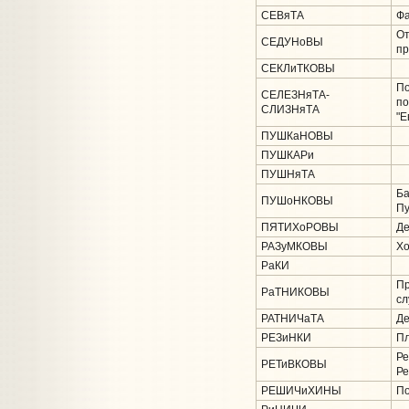
СЕВяТА
Фа
От
СЕДУНоВЫ
пр
СЕКЛиТКОВЫ
По
СЕЛЕЗНяТА-
по
СЛИЗНяТА
"Е
ПУШКаНОВЫ
ПУШКАРи
ПУШНяТА
Ба
ПУШоНКОВЫ
Пу
ПЯТИХоРОВЫ
Де
РАЗуМКОВЫ
Хо
РаКИ
Пр
РаТНИКОВЫ
сл
РАТНИЧаТА
Де
РЕЗиНКИ
Пл
Ре
РЕТиВКОВЫ
Ре
РЕШИЧиХИНЫ
По