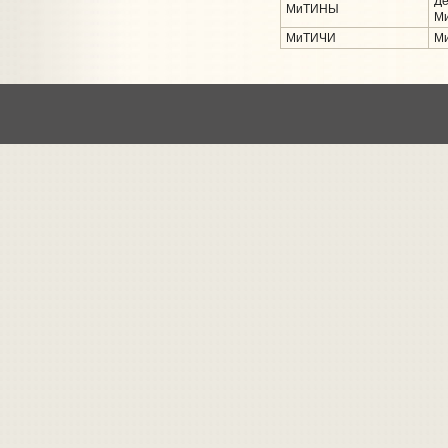
Де
МиТИНЫ
Ми
МиТИЧИ
Ми