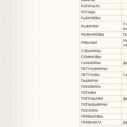
РиНИЧИ
РОПОЧаТА
РОТАШи
РыБИЧЕВЫ
У 
РыЖИЧКИ
ры
РЫЖоНКОВЫ
Пр
На
РЯБоЧКИ
сч
САБаНИНЫ
СЕМёНОВЫ
СеНЬКИНЫ
Де
ПЕТУХоВНИНЫ
ПЕТУХоВЫ
Св
ПеШКИЧИ
ПОНОМАРи
ПОПоВЫ
ПОПУШоНКИ
Де
ПОПЫШоВИНЫ
ПОСКОНя
ПРИВаЛОВЫ
ПРИВАЛяТА
Де