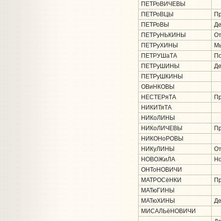
ПЕТРоВИЧЕВЫ
ПЕТРоВЦЫ
Пр
ПЕТРоВЫ
Де
ПЕТРуНЬКИНЫ
От
ПЕТРуХИНЫ
Мы
ПЕТРУШаТА
По
ПЕТРуШИНЫ
Де
ПЕТРуШКИНЫ
ОВиНКОВЫ
НЕСТЕРяТА
Пр
НИКИТяТА
НИКоЛИНЫ
НИКоЛИЧЕВЫ
Пр
НИКОНоРОВЫ
НИКуЛИНЫ
От
НОВОЖиЛА
Но
ОНТоНОВИЧИ
МАТРОСёНКИ
Пр
МАТюГИНЫ
МАТюХИНЫ
Де
МИСАЛЬёНОВИЧИ