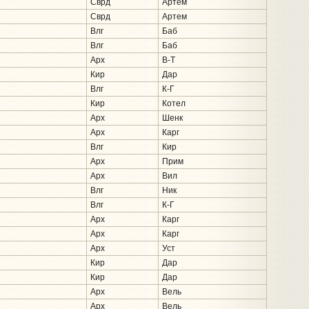
Сврд
Артем
Сврд
Артем
Влг
Баб
Влг
Баб
Арх
В-Т
Кир
Дар
Влг
К-Г
Кир
Котел
Арх
Шенк
Арх
Карг
Влг
Кир
Арх
Прим
Арх
Вил
Влг
Ник
Влг
К-Г
Арх
Карг
Арх
Карг
Арх
Уст
Кир
Дар
Кир
Дар
Арх
Вель
Арх
Вель