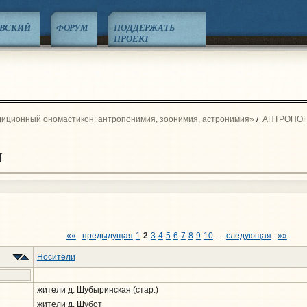
ЕВСКИЙ
ФОРУМ
ПОДДЕРЖАТЬ
ПРОЕКТ
диционный ономастикон: антропонимия, зоонимия, астронимия»
/
АНТРОПО
ы
««
предыдущая
1
2
3
4
5
6
7
8
9
10
...
следующая
»»
Носители
жители д. Шубыринская (стар.)
жители д. Шубот