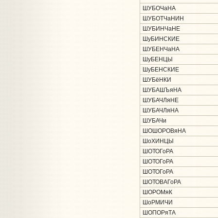
ШУБОЧаНА
ШУБОТЧаНИН
ШУБИНЧаНЕ
ШуБИНСКИЕ
ШУБЕНЧаНА
ШуБЕНЦЫ
ШуБЕНСКИЕ
ШУБёНКИ
ШУБАШЪяНА
ШУБАЧЛяНЕ
ШУБАЧЛяНА
ШУБАЧи
ШОШОРОВяНА
ШоХИНЦЫ
ШОТОГоРА
ШОТОГоРА
ШОТОГоРА
ШОТОВАГоРА
ШОРОМяК
ШоРМИЧИ
ШОПОРяТА