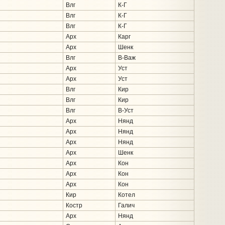
Влг
К-Г
Влг
К-Г
Влг
К-Г
Арх
Карг
Арх
Шенк
Влг
В-Важ
Арх
Уст
Арх
Уст
Влг
Кир
Влг
Кир
Влг
В-Уст
Арх
Нянд
Арх
Нянд
Арх
Нянд
Арх
Шенк
Арх
Кон
Арх
Кон
Арх
Кон
Кир
Котел
Костр
Галич
Арх
Нянд