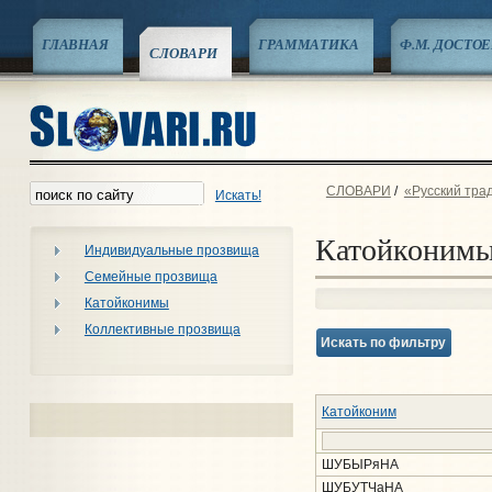
ГЛАВНАЯ
ГРАММАТИКА
Ф.М. ДОСТО
СЛОВАРИ
СЛОВАРИ
/
«Русский тра
Искать!
Катойконим
Индивидуальные прозвища
Семейные прозвища
Катойконимы
Коллективные прозвища
Искать по фильтру
Катойконим
ШУБЫРяНА
ШУБУТЧаНА