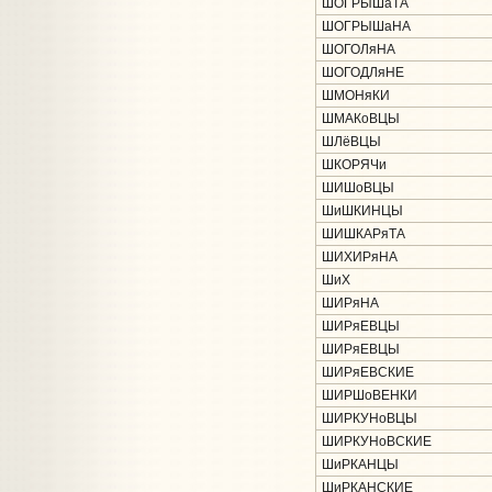
ШОГРЫШаТА
ШОГРЫШаНА
ШОГОЛяНА
ШОГОДЛяНЕ
ШМОНяКИ
ШМАКоВЦЫ
ШЛёВЦЫ
ШКОРЯЧи
ШИШоВЦЫ
ШиШКИНЦЫ
ШИШКАРяТА
ШИХИРяНА
ШиХ
ШИРяНА
ШИРяЕВЦЫ
ШИРяЕВЦЫ
ШИРяЕВСКИЕ
ШИРШоВЕНКИ
ШИРКУНоВЦЫ
ШИРКУНоВСКИЕ
ШиРКАНЦЫ
ШиРКАНСКИЕ