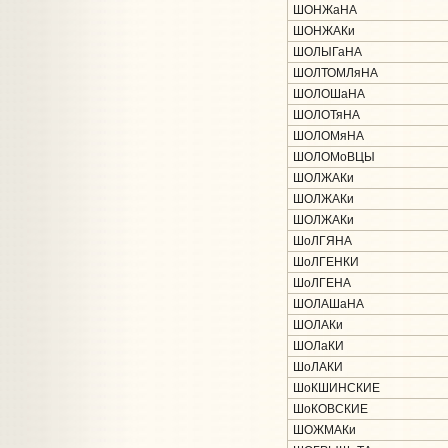
ШОНЖаНА
ШОНЖАКи
ШОЛЫГаНА
ШОЛТОМЛяНА
ШОЛОШаНА
ШОЛОТяНА
ШОЛОМяНА
ШОЛОМоВЦЫ
ШОЛЖАКи
ШОЛЖАКи
ШОЛЖАКи
ШоЛГЯНА
ШоЛГЕНКИ
ШоЛГЕНА
ШОЛАШаНА
ШОЛАКи
ШОЛаКИ
ШоЛАКИ
ШоКШИНСКИЕ
ШоКОВСКИЕ
ШОЖМАКи