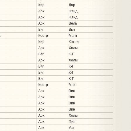
Кир
Дар
Арх
Нянд
Арх
Нянд
Арх
Вель
Влг
Выт
х
Костр
Мант
Кир
Котел
Арх
Холм
Влг
К-Г
Арх
Холм
Влг
К-Г
Влг
К-Г
Влг
К-Г
Костр
Мак
Арх
Вин
Арх
Вин
Арх
Вин
Арх
Вин
Арх
Холм
Арх
Пин
Арх
Уст