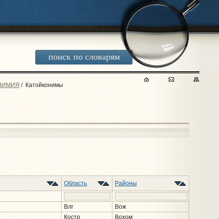
поиск по словарям
НИМИЯ
/
Катойконимы
Область
Районы
Влг
Вож
Костр
Вохом