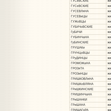
ГУСёВСКИЕ
жи
ГУСеВСКИЕ
жи
ГУСЕВЛяНА
жи
ГУСЕВиЦЫ
жи
ГУЖоВЦЫ
жи
ГУБИЧоВСКИЕ
жи
ГуБИЧИ
жи
ГУБИНЧаНА
жи
ГуБИНСКИЕ
жи
ГРУШАКи
жи
ГРУНЦоВЦЫ
жи
ГРуДИНЦЫ
жи
ГРОМОЖаНА
жи
ГРОЗяТА
жи
ГРОЗиНЦЫ
жи
ГРИШКОВЛяНА
жи
ГРИШКоВЛЯНА
жи
ГРиШКИНСКИЕ
жи
ГРИШИНЧаНА
жи
ГРиШАНКИ
жи
ГРиШАНА
жи
ГРИШАГоРА
жи