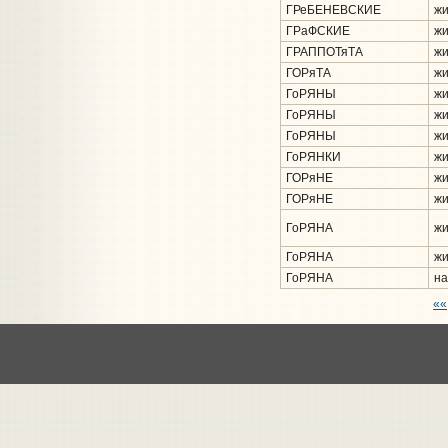
ГРеБЕНЕВСКИЕ
жи
ГРаФСКИЕ
жи
ГРАППОТяТА
жи
ГОРяТА
жи
ГоРЯНЫ
жи
ГоРЯНЫ
жи
ГоРЯНЫ
жи
ГоРЯНКИ
жи
ГОРяНЕ
жи
ГОРяНЕ
жи
ГоРЯНА
жи
ГоРЯНА
жи
ГоРЯНА
на
««