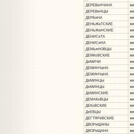
ДЕРЕВеНЧАНА
жи
ДЕРЕВеНЦЫ
жи
ДЕРБяНА
жи
ДЕНЬЖаТСКИЕ
жи
ДЕНЬЖаНСКИЕ
жи
ДЕНИСяТА
жи
ДЕНИСяНА
жи
ДЕМЬяНОВЦЫ
жи
ДЕМКоВСКИЕ
жи
ДеМИЧИ
жи
ДЕМИНЧаНА
жи
ДЕМИНЧаНА
жи
ДёМИНЦЫ
жи
ДеМИНЦЫ
жи
ДёМИНСКИЕ
жи
ДЕМАКоВЦЫ
жи
ДЕКоВСКИЕ
жи
ДеЕВЦЫ
жи
ДЕГТЯРёВСКИЕ
жи
ДВОРиЩАНЫ
жи
ДВОРиЩАНА
жи