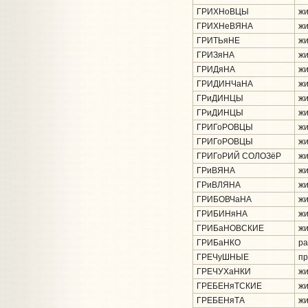
ГРИХНоВЦЫ
жи
ГРИХНеВЯНА
жи
ГРИТЬяНЕ
жи
ГРИЗяНА
жи
ГРИДяНА
жи
ГРИДИНЧаНА
жи
ГРиДИНЦЫ
жи
ГРиДИНЦЫ
жи
ГРИГоРОВЦЫ
жи
ГРИГоРОВЦЫ
жи
ГРИГоРИЙ СОЛОЗёР
жи
ГРиВЯНА
жи
ГРиВЛЯНА
жи
ГРИБОВЧаНА
жи
ГРИБИНяНА
жи
ГРИБаНОВСКИЕ
жи
ГРИБаНКО
ра
ГРЕЧуШНЫЕ
пр
ГРЕЧУХаНКИ
жи
ГРЕБЕНяТСКИЕ
жи
ГРЕБЕНяТА
жи