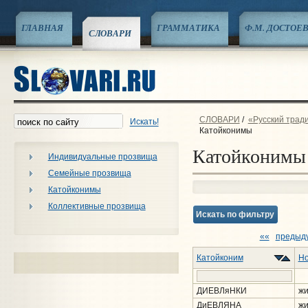
ГЛАВНАЯ
ГРАММАТИКА
Ф.М. ДОСТОЕ
СЛОВАРИ
СЛОВАРИ
/
«Русский трад
Искать!
Катойконимы
Катойконимы
Индивидуальные прозвища
Семейные прозвища
Катойконимы
Коллективные прозвища
Искать по фильтру
««
предыд
Катойконим
Но
ДИЕВЛяНКИ
жи
ДиЕВЛЯНА
жи