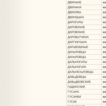
ДВИНяНЕ
жи
ДВИНяНА
жи
ДВИНЯКи
жи
ДВИНШаНА
жи
ДАРОГоРЫ
жи
ДАРОВЛяНЕ
жи
ДАРОВЛяНЕ
жи
ДАРОВаТЧИНА
жи
ДАРГИНЧаНА
жи
ДАРаВОШНЫЕ
жи
ДАНиЛОВЦЫ
жи
ДАНиЛОВЦЫ
жи
ДАЛЬНОГоРЫ
жи
ДАЛЬНОГоРА
жи
ДАЛЬНЕХаЛОВЦЫ
жи
ДАВыДОВЦЫ
жи
ДАВыДКОВСКИЕ
жи
ГуЩИНСКИЕ
жи
ГУСяНА
жи
ГУСёНКИ
жи
ГУСёК
жи