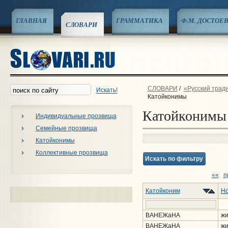
ГЛАВНАЯ
ГРАММАТИКА
Ф.М. ДОСТОЕ
СЛОВАРИ
СЛОВАРИ
/
«Русский трад
Искать!
Катойконимы
Катойконимы
Индивидуальные прозвища
Семейные прозвища
Катойконимы
Коллективные прозвища
Искать по фильтру
««
п
Катойконим
Но
ВАНЕЖаНА
жи
ВАНЕЖаНА
жи