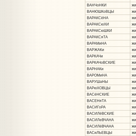
ВАНЧоНКИ
жи
ВАНЮШКоВЦЫ
жи
ВАРАКСёНА
жи
ВАРАКСюХИ
жи
ВАРАКСюШКИ
жи
ВАРАКСяТА
жи
ВАРАМиНА
жи
ВАРЖАКи
жи
ВАРКАЧи
жи
ВАРКАЧоВСКИЕ
жи
ВАРНАКи
жи
ВАРОМиНА
жи
ВАРУШаНЫ
жи
ВАРюХОВЦЫ
жи
ВАСёНСКИЕ
жи
ВАСЕНяТА
жи
ВАСИГоРА
жи
ВАСИЛёВСКИЕ
жи
ВАСИЛеВЧАНА
жи
ВАСИЛёВЧАНА
жи
ВАСиЛЬЕВЦЫ
жи