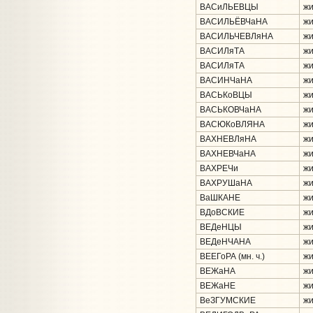
ВАСиЛЬЕВЦЫ
жи
ВАСИЛЬЁВЧаНА
жи
ВАСИЛЬЧЕВЛяНА
жи
ВАСИЛяТА
жи
ВАСИЛяТА
жи
ВАСИНЧаНА
жи
ВАСЬКоВЦЫ
жи
ВАСЬКОВЧаНА
жи
ВАСЮКоВЛЯНА
жи
ВАХНЕВЛяНА
жи
ВАХНЕВЧаНА
жи
ВАХРЕЧи
жи
ВАХРУШаНА
жи
ВаШКАНЕ
жи
ВДоВСКИЕ
жи
ВЕДеНЦЫ
жи
ВЕДеНЧАНА
жи
ВЕЕГоРА (мн. ч.)
жи
ВЕЖаНА
жи
ВЕЖаНЕ
жи
ВеЗГУМСКИЕ
жи