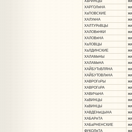
ХаРИНЦЫ
жи
ХАРГОЛяНА
жи
ХаПОВСКИЕ
жи
ХАЛУяНА
жи
ХАЛТУРоВЦЫ
жи
ХАЛОВяНКИ
жи
ХАЛОВяНА
жи
ХаЛОВЦЫ
жи
ХаЛДИНСКИЕ
жи
ХАЛАМиНЫ
жи
ХАЛАМиНА
жи
ХАЙБУТоВЛЯНА
жи
ХАЙБУТОВЛяНА
жи
ХАВРОГоРЫ
жи
ХАВРОГоРА
жи
ХАВИЧаНА
жи
ХаВИНЦЫ
жи
ХаВИНЦЫ
жи
ХАВДЕНиЦЫНА
жи
ХАБАРяТА
жи
ХАБаРНЕНСКИЕ
жи
ФУКОЛяТА
жи