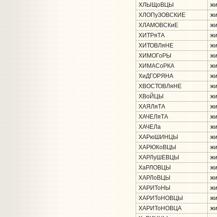
ХЛЫЩоВЦЫ
жи
ХЛОПуЗОВСКИЕ
жи
ХЛАМОВСКиЕ
жи
ХИТРяТА
жи
ХИТОВЛяНЕ
жи
ХИМОГоРЫ
жи
ХИМАСоРКА
жи
ХиДГОРЯНА
жи
ХВОСТОВЛяНЕ
жи
ХВоЙЦЫ
жи
ХАЯЛяТА
жи
ХАЧЕЛяТА
жи
ХАЧЕЛа
жи
ХАРюШИНЦЫ
жи
ХАРЮКоВЦЫ
жи
ХАРЛуШЕВЦЫ
жи
ХаРЛОВЦЫ
жи
ХАРЛоВЦЫ
жи
ХАРИТоНЫ
жи
ХАРИТоНОВЦЫ
жи
ХАРИТоНОВЦА
жи