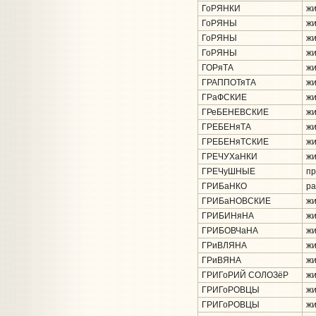
ГоРЯНКИ
жи
ГоРЯНЫ
жи
ГоРЯНЫ
жи
ГоРЯНЫ
жи
ГОРяТА
жи
ГРАППОТяТА
жи
ГРаФСКИЕ
жи
ГРеБЕНЕВСКИЕ
жи
ГРЕБЕНяТА
жи
ГРЕБЕНяТСКИЕ
жи
ГРЕЧУХаНКИ
жи
ГРЕЧуШНЫЕ
пр
ГРИБаНКО
ра
ГРИБаНОВСКИЕ
жи
ГРИБИНяНА
жи
ГРИБОВЧаНА
жи
ГРиВЛЯНА
жи
ГРиВЯНА
жи
ГРИГоРИЙ СОЛОЗёР
жи
ГРИГоРОВЦЫ
жи
ГРИГоРОВЦЫ
жи