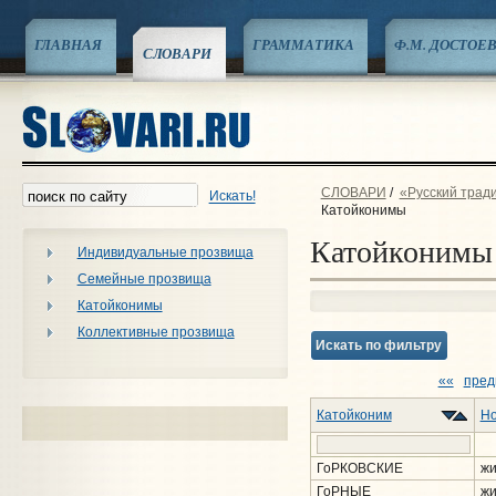
ГЛАВНАЯ
ГРАММАТИКА
Ф.М. ДОСТОЕ
СЛОВАРИ
СЛОВАРИ
/
«Русский трад
Искать!
Катойконимы
Катойконимы
Индивидуальные прозвища
Семейные прозвища
Катойконимы
Коллективные прозвища
Искать по фильтру
««
пре
Катойконим
Но
ГоРКОВСКИЕ
жи
ГоРНЫЕ
жи