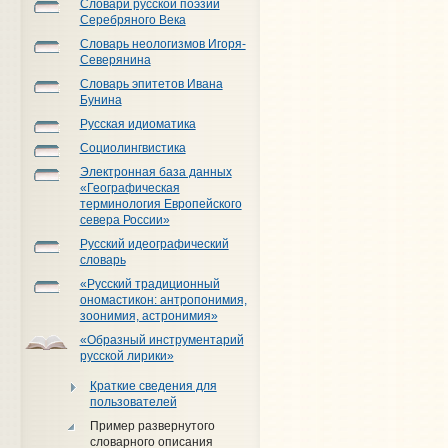
Словари русской поэзии
Серебряного Века
Словарь неологизмов Игоря-
Северянина
Словарь эпитетов Ивана
Бунина
Русская идиоматика
Социолингвистика
Электронная база данных
«Географическая
терминология Европейского
севера России»
Русский идеографический
словарь
«Русский традиционный
ономастикон: антропонимия,
зоонимия, астронимия»
«Образный инструментарий
русской лирики»
Краткие сведения для
пользователей
Пример развернутого
словарного описания