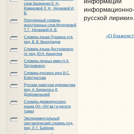
информации 
слов Захаренко Е. Н.,
информационно
Комаровой Л. Н., Нечаевой И.
В.
русской лирики»
Популярный словарь
иностранных слов Музруковой
Т. Г., Нечаевой И. В.
«О блаженст
Словарь языка Пушкина отв.
ред. В. В. Виноградов
Словарь языка Достоевского
гл. ред. Ю.Н. Караулов
Словарь личных имен Н.А.
Петровского
Словарь русского арго В.С.
Елистратова
Русская заветная идиоматика
ред. А. Баранов и Д.
Добровольский
Словарь древнерусского
языка (XI—XIV вв.) в десяти
томах
Экспериментальный
синтаксический словарь под.
ред. Л. Г. Бабенко