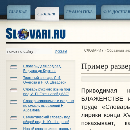
ГЛАВНАЯ
ГРАММАТИКА
Ф.М. ДОСТОЕ
СЛОВАРИ
СЛОВАРИ
/
«Образный инс
Искать!
Пример разве
Словарь Даля под ред.
Бодуэна де Куртенэ
Толковый словарь С.И.
Ожегова и Н.Ю. Шведовой
Приводимая 
Словарь русского языка под
ред. А. П. Евгеньевой (МАС)
БЛАЖЕНСТВЕ ил
Словарь синонимов и сходных
труде «Словарь
по смыслу выражений Н.
Абрамова
лирики конца XV
Семантический словарь под
показывает, 
общей ред. Н. Ю. Шведовой
Новый словарь иностранных