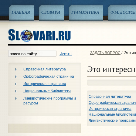
ГЛАВНАЯ
СЛОВАРИ
ГРАММАТИКА
Ф.М. ДОСТО
ЗАДАТЬ ВОПРОС
/
Это ин
Искать!
Это интересно
Справочная литература
Орфографическая страничка
Историческая страничка
Национальные библиотеки
Справочная литература
Лингвистические программы и
Орфографическая странич
ресурсы
Историческая страничка
Национальные библиотеки
Лингвистические программ