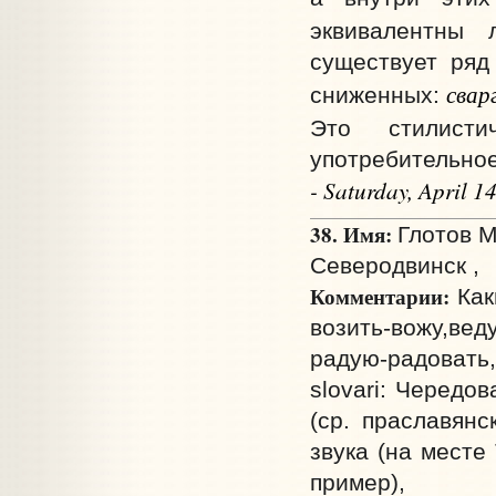
эквивалентны
существует ряд
свар
сниженных:
Это стилист
употребительное
- Saturday, April 
38. Имя:
Глотов М
Северодвинск ,
Комментарии:
Как
возить-вожу,вед
радую-радовать,
slovari: Чередо
(ср. праславянс
звука (на месте
пример),