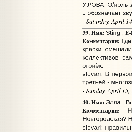
УJ/ОВА, О/ноль з
J обозначает звук
- Saturday, April 
39. Имя:
E-
Sting ,
Комментарии:
Где
краски смешали
коллективов са
огонёк.
slovari: В перв
третьей - много
- Sunday, April 15
40. Имя:
Го
Элла ,
Комментарии:
Ни
Новгородская? 
slovari: Правиль