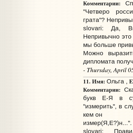
Комментарии:
Спа
"Четверо рос
грата"? Непривы
slovari: Да, 
Непривычно это 
мы больше прив
Можно выразить
дипломата получи
- Thursday, April 
11. Имя:
E
Ольга ,
Комментарии:
Ска
букв Е-Я в су
"измерить", в сл
кем он
измер(Я,Е?)н...".
slovari: Пра