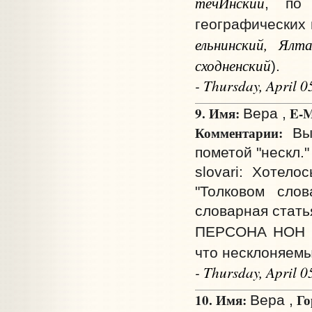
течИнский
, по 
географических
ельнинский, Ялт
сходненский
).
- Thursday, April 
9. Имя:
E-M
Вера ,
Комментарии:
Выр
пометой "нескл."
slovari: Хотел
"Толковом сло
словарная стать
ПЕРСОНА НОН Г
что несклоняемы
- Thursday, April 
10. Имя:
Го
Вера ,