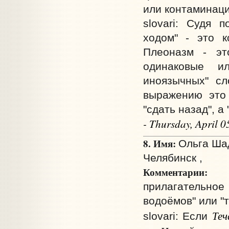
или контаминаци
slovari: Судя 
ходом" - это 
Плеоназм - эт
одинаковые и
иноязычных" сл
выражению это 
"сдать назад", а
- Thursday, April 
8. Имя:
Ольга Ша
Челябинск ,
Комментарии:
По
прилагательное
водоёмов" или "
Теч
slovari: Если