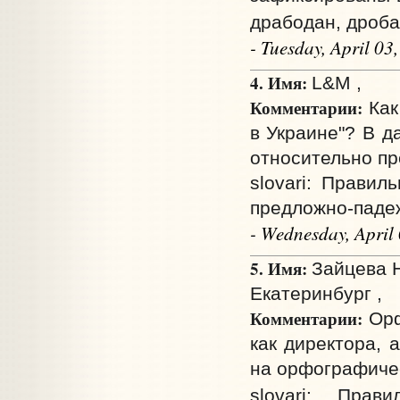
драбодан, дроба
- Tuesday, April 0
4. Имя:
L&M ,
Комментарии:
Как
в Украине"? В д
относительно пр
slovari: Правил
предложно-паде
- Wednesday, April
5. Имя:
Зайцева Н
Екатеринбург ,
Комментарии:
Орф
как директора, 
на орфографичес
slovari: Пра