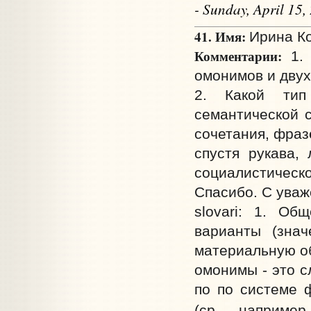
- Sunday, April 15
41. Имя:
Ирина Ко
Комментарии:
1. 
омонимов и двух
2. Какой тип
семантической с
сочетания, фразе
спустя рукава,
социалистическо
Спасибо. С уваж
slovari: 1. Об
варианты (знач
материальную об
омонимы - это с
по по системе 
(ср., наприме