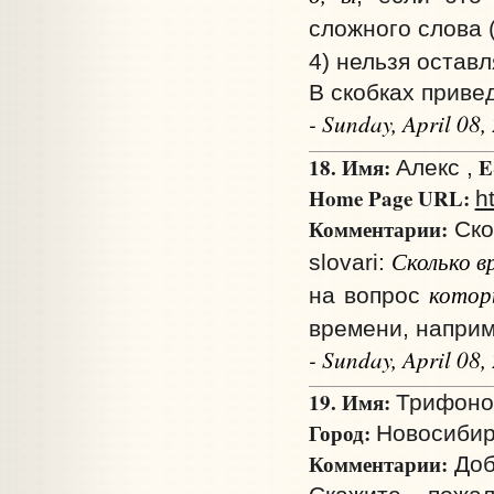
сложного слова 
4) нельзя оставл
В скобках прив
- Sunday, April 08
18. Имя:
E
Алекс ,
Home Page URL:
ht
Комментарии:
Ско
Сколько 
slovari:
котор
на вопрос
времени, напри
- Sunday, April 08
19. Имя:
Трифоно
Город:
Новосибир
Комментарии:
Доб