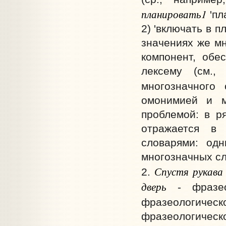
планировать1
'пл
2) 'включать в п
значениях же м
компонент, обе
лексему (см.,
многозначного
омонимией и м
проблемой: в р
отражается в 
словарями: од
многозначных сл
Спустя рукава
2.
дверь
- фразео
фразеологиче
фразеологическ