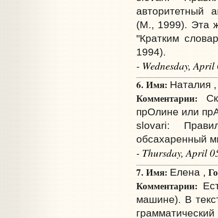
авторитетный а
(М., 1999). Эта
"Кратким словар
1994).
- Wednesday, April
6. Имя:
Наталия ,
Комментарии:
Ска
прОлине или прА
slovari: Прав
обсахаренный м
- Thursday, April 
7. Имя:
Го
Елена ,
Комментарии:
Ест
машине). В текс
грамматический