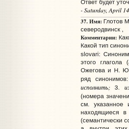
Ответ будет уточ
- Saturday, April 
37. Имя:
Глотов М
северодвинск ,
Комментарии:
Как
Какой тип синон
slovari: Синон
этого глагола 
Ожегова и Н. Ю
ряд синонимов
исполнить;
и
3.
(номера значен
см. указанное 
находящиеся в 
(семантически с
а внутри этих