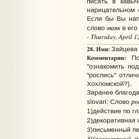
писать в кавыч
нарицательном 
Если бы Вы нап
маяк
слово
в его
- Thursday, April 
28. Имя:
Зайцева 
Комментарии:
Под
"ознакомить по
"роспись" отлич
Хохломской?).
Заранее благода
ро
slovari: Слово
1)действие по г
2)декоративная 
3)письменный пе
разговорное
4)(
) 