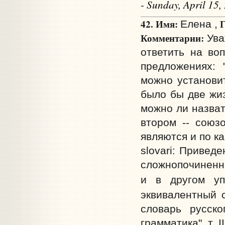
- Sunday, April 15
42. Имя:
Г
Елена ,
Комментарии:
Ува
ответить на воп
предложениях: 
можно установит
было бы две жиз
можно ли назват
втором -- союзо
являются и по к
slovari: Привед
сложнопочиненн
и в другом у
эквивалентный
словарь русско
грамматика", т. 