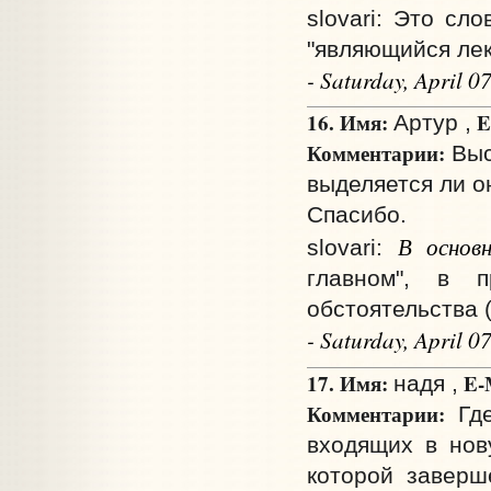
slovari: Это с
"являющийся ле
- Saturday, April 
16. Имя:
E
Артур ,
Комментарии:
Выс
выделяется ли о
Спасибо.
В основ
slovari:
главном", в 
обстоятельства (
- Saturday, April 
17. Имя:
E-
надя ,
Комментарии:
Где
входящих в нов
которой заверш