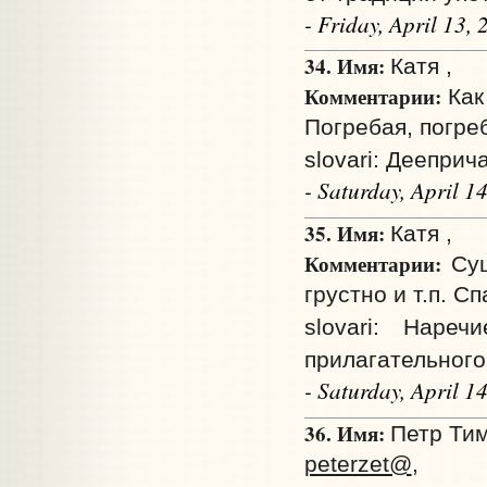
- Friday, April 13
34. Имя:
Катя ,
Комментарии:
Как
Погребая, погре
slovari: Дееприч
- Saturday, April 
35. Имя:
Катя ,
Комментарии:
Сущ
грустно и т.п. С
slovari: Наре
прилагательног
- Saturday, April 
36. Имя:
Петр Тим
peterzet@
,