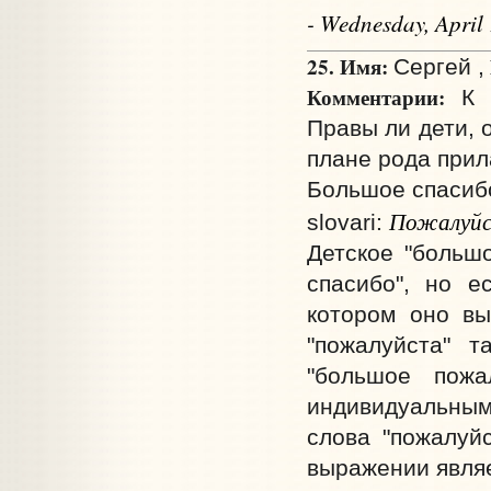
- Wednesday, April
25. Имя:
Сергей ,
Комментарии:
К к
Правы ли дети, 
плане рода прил
Большое спасиб
Пожалуй
slovari:
Детское "больш
спасибо", но е
котором оно вы
"пожалуйста" т
"большое пожа
индивидуальным
слова "пожалуйс
выражении явля