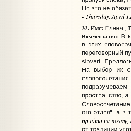
Но это не обяза
- Thursday, April 
33. Имя:
Г
Елена ,
Комментарии:
В к
в этих словосоч
переговорный пу
slovari: Предло
На выбор их о
словосочета
подразумеваем
пространство, а
Словосочетани
его отдел", а в
прийти на почту, 
от традиции упо