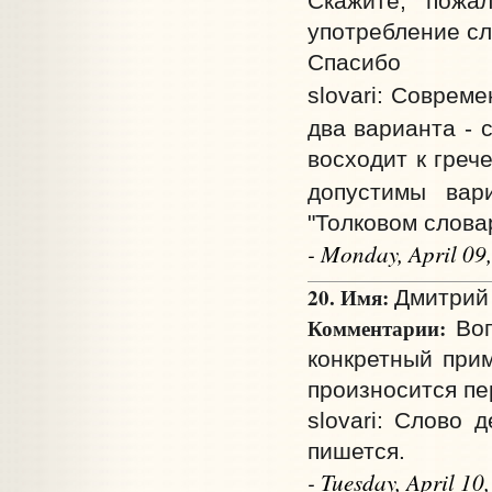
Скажите, пожал
употребление сло
Спасибо
slovari: Соврем
два варианта - 
восходит к греч
допустимы ва
"Толковом слова
- Monday, April 09
20. Имя:
Дмитрий 
Комментарии:
Воп
конкретный прим
произносится пер
slovari: Слово 
пишется.
- Tuesday, April 1