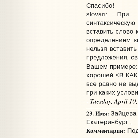
Спасибо!
slovari: При
синтаксическу
вставить слово 
определением ка
нельзя вставить
предложения, св
Вашем примере
хорошей <В КАК
все равно не вы
при каких услов
- Tuesday, April 1
23. Имя:
Зайцева 
Екатеринбург ,
Комментарии:
Под