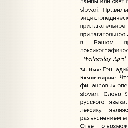
лампы или свет 
slovari: Правил
энциклопедиче
прилагательн
прилагательное
в Вашем при
лексикографичес
- Wednesday, April
24. Имя:
Геннадий
Комментарии:
Что
финансовых опе
б
slovari: Слово
русского язык
лексику, явля
разъяснением ег
Ответ по возмож