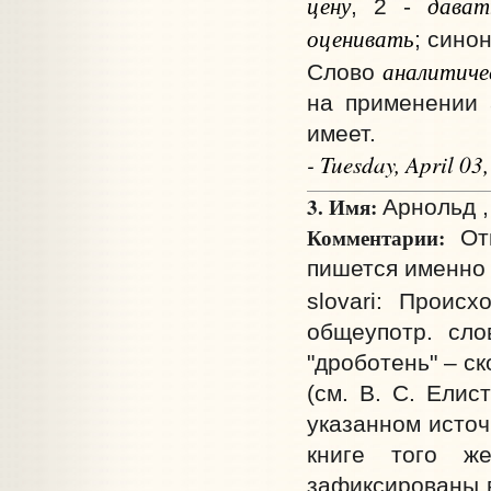
цену
дават
, 2 -
оценивать
; сино
аналитиче
Слово
на применении 
имеет.
- Tuesday, April 0
3. Имя:
Арнольд ,
Комментарии:
Отк
пишется именно 
slovari: Проис
общеупотр. сло
"дроботень" – с
(см. В. С. Елис
указанном источ
книге того же
зафиксированы в