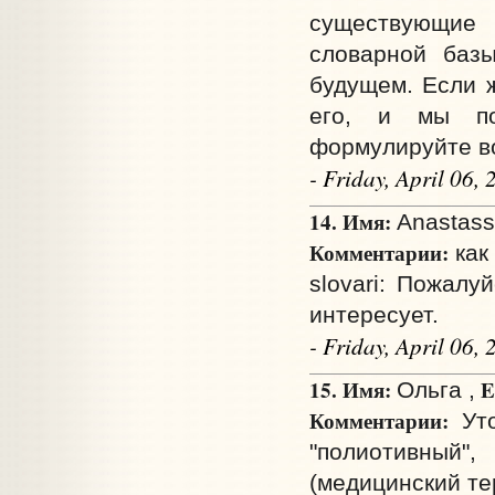
существующие 
словарной базы
будущем. Если ж
его, и мы пос
формулируйте во
- Friday, April 06
14. Имя:
Anastassi
Комментарии:
как
slovari: Пожалу
интересует.
- Friday, April 06
15. Имя:
E
Ольга ,
Комментарии:
Уто
"полиотивный
(медицинский те