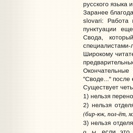
русского языка 
Заранее благода
slovari: Работ
пунктуации еще
Свода, которы
специалистами-
Широкому читат
предварительны
Окончательные
"Своде..." после
Существует четы
1) нельзя перено
2) нельзя отде
(бир-юк, пол-ёт, х
3) нельзя отдел
о, ы
, если это