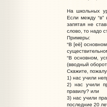
На школьных ур
Если между “в” 
запятая не став
слово, то надо с
Примеры:
“В [её] основно
существительном
“В основном, ус
(вводный оборот
Скажите, пожалу
1) нас учили не
2) нас учили п
правилу? или
3) нас учили пр
последние 20 ле