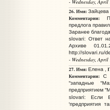
- Wednesday, April
26. Имя:
Зайцева 
Комментарии:
Под
предлога правил
Заранее благода
slovari: Ответ
Архиве 01.01
http://slovari.ru
- Wednesday, April
27. Имя:
Г
Елена ,
Комментарии:
С п
"западные "М
предприятием "М
slovari: Если
'предприятия та