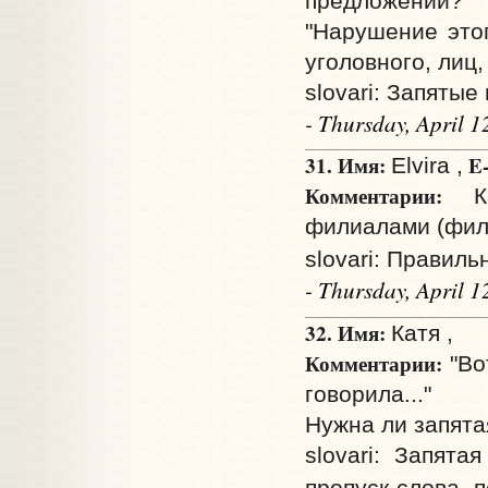
предложении?
"Нарушение этог
уголовного, лиц
slovari: Запяты
- Thursday, April 
31. Имя:
E-
Elvira ,
Комментарии:
Как
филиалами (фил
slovari: Правиль
- Thursday, April 
32. Имя:
Катя ,
Комментарии:
"Вот
говорила..."
Нужна ли запята
slovari: Запят
пропуск слова, 