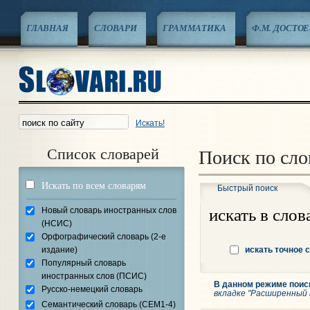
ГЛАВНАЯ
СЛОВАРИ
ГРАММАТИКА
Ф.М. ДОСТО
Искать!
Список словарей
Поиск по сло
Искать по всем словарям
Быстрый поиск
искать в слов
Новый словарь иностранных слов
(НСИС)
Орфографический словарь (2-е
издание)
искать точное 
Популярный словарь
иностранных слов (ПСИС)
В данном режиме поис
Русско-немецкий словарь
вкладке "Расширенный 
Семантический словарь (СЕМ1-4)