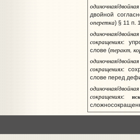
одиночная
двойная
/
двойной соглас
оперетка
) § 11 п. 
одиночная
двойная
/
сокращениях
: уп
теракт, ко
слове (
одиночная
двойная
/
сокращениях
: сох
слове перед деф
одиночная
двойная
/
сокращениях
ис
:
сложносокращенн