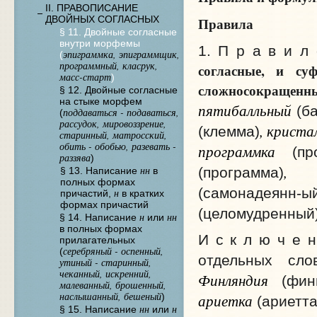
II. ПРАВОПИСАНИЕ
ДВОЙНЫХ СОГЛАСНЫХ
Правила
§ 11. Двойные согласные
внутри морфемы
1. П р а в и л
эпиграммка, эпиграммщик,
(
программный, класрук,
согласные, и су
масс-старт
)
сложносокращенных
§ 12. Двойные согласные
на стыке морфем
пятибалльный
(ба
поддаваться - подаваться,
(
рассудок, мировоззрение,
, криста
(клемма)
старинный, матросский,
обить - обобью, разевать -
программка
(про
раззява
)
, н
нн
(программа)
§ 13. Написание
в
полных формах
(самонадеянн-ы
н
причастий,
в кратких
формах причастий
(целомудренный
н
нн
§ 14. Написание
или
в полных формах
И с к л ю ч е 
прилагательных
серебряный - оспенный,
(
отдельных сл
утиный - старинный,
чеканный, искренний,
Финляндия
(фин
малеванный, брошенный,
наслышанный, бешеный
ариетка
)
(ариетта
нн
н
§ 15. Написание
или