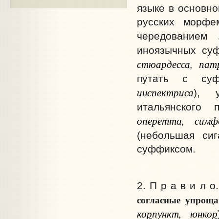
языке в основно
русских морфе
чередованием
иноязычных су
стюардесса, патр
путать с су
инспектриса
), 
итальянского
оперетта, симф
(небольшая си
суффиксом.
2. П р а в и л о
согласные упроща
ко
р
пункт, юнко
р