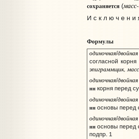
масс-
сохраняется
(
И с к л ю ч е н и 
Формулы
одиночная
двойна
/
согласной корня
эпиграммщик, масс
одиночная
двойная
/
нн
корня перед с
одиночная
двойная
/
нн
основы перед
одиночная
двойная
/
нн
основы перед
подпр. 1