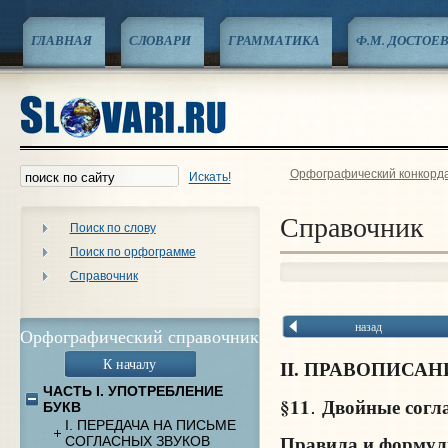
ГЛАВНАЯ
СЛОВАРИ
ГРАММАТИКА
Ф.М. ДОСТОЕ
Орфографический конкорд
Искать!
Справочник
Поиск по слову
Поиск по орфограмме
Справочник
назад
Орфографический справочник
К началу
II. ПРАВОПИСА
ЧАСТЬ I. УПОТРЕБЛЕНИЕ
§11
Двойные согл
.
БУКВ
I. ПЕРЕДАЧА НА ПИСЬМЕ
Правила и форму
СОГЛАСНЫХ ЗВУКОВ