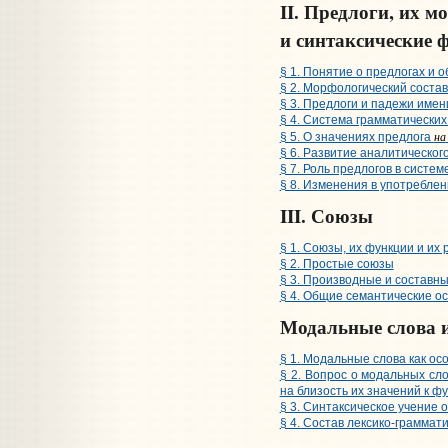
II. Предлоги, их 
и синтаксические 
§ 1. Понятие о предлогах и 
§ 2. Морфологический состав
§ 3. Предлоги и падежи име
§ 4. Система грамматически
на
§ 5. О значениях предлога
§ 6. Развитие аналитическог
§ 7. Роль предлогов в систем
§ 8. Изменения в употреблен
III. Союзы
§ 1. Союзы, их функции и их
§ 2. Простые союзы
§ 3. Производные и составн
§ 4. Общие семантические о
Модальные слова 
§ 1. Модальные слова как ос
§ 2. Вопрос о модальных сл
на близость их значений к ф
§ 3. Синтаксическое учение 
§ 4. Состав лексико-граммат