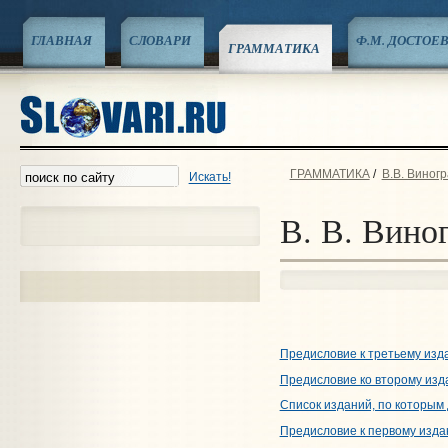
ГЛАВНАЯ
СЛОВАРИ
Ф.М. ДОСТОЕ
ГРАММАТИКА
ГРАММАТИКА
/
В.В. Виногр
Искать!
В. В. Вино
Предисловие к третьему изд
Предисловие ко второму из
Список изданий, по которым
Предисловие к первому изд