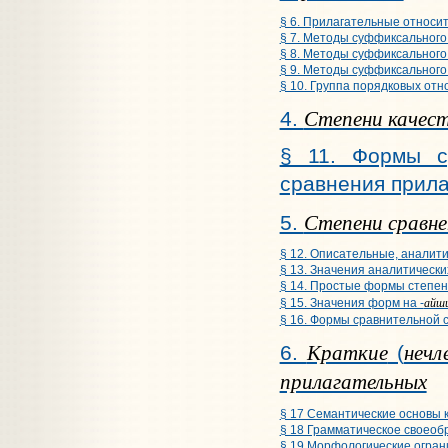
§ 6. Прилагательные относит
§ 7. Методы суффиксального
§ 8. Методы суффиксального
§ 9. Методы суффиксального
§ 10. Группа порядковых от
Степени качест
4.
§ 11. Формы с
сравнения прил
Степени сравне
5.
§ 12. Описательные, аналит
§ 13. Значения аналитическ
§ 14. Простые формы степен
айш
§ 15. Значения форм на -
§ 16. Формы сравнительной с
Краткие
нечл
6.
(
прилагательных
§ 17 Семантические основы 
§ 18 Грамматическое своеоб
§ 19 Морфологические огран