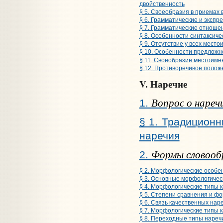
двойственность
§ 5. Своеобразия в приемах
§ 6. Грамматические и экспр
§ 7. Грамматические отноше
§ 8. Особенности синтаксич
§ 9. Отсутствие у всех мест
§ 10. Особенности предложн
§ 11. Своеобразие местоиме
§ 12. Противоречивое полож
V. Наречие
Вопрос о наречи
1.
§ 1. Традиционн
наречия
Формы словообр
2.
§ 2. Морфологические особе
§ 3. Основные морфологичес
§ 4. Морфологические типы 
§ 5. Степени сравнения и ф
§ 6. Связь качественных нар
§ 7. Морфологические типы 
§ 8. Переходные типы нареч