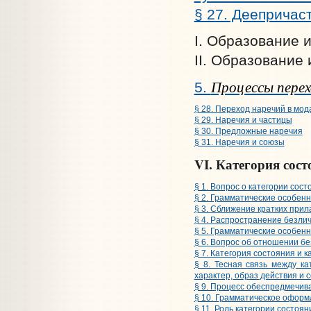
§ 27. Деепричас
I. Образование 
II. Образование
Процессы перех
5.
§ 28. Переход наречий в мо
§ 29. Наречия и частицы
§ 30. Предложные наречия
§ 31. Наречия и союзы
VI. Категория сост
§ 1. Вопрос о категории сост
§ 2. Грамматические особенн
§ 3. Сближение кратких прил
§ 4. Распространение безли
§ 5. Грамматические особенн
§ 6. Вопрос об отношении б
§ 7. Категория состояния и 
§ 8. Тесная связь между к
характер, образ действия и 
§ 9. Процесс обеспредмечив
§ 10. Грамматическое оформ
§ 11. Роль категории состоя