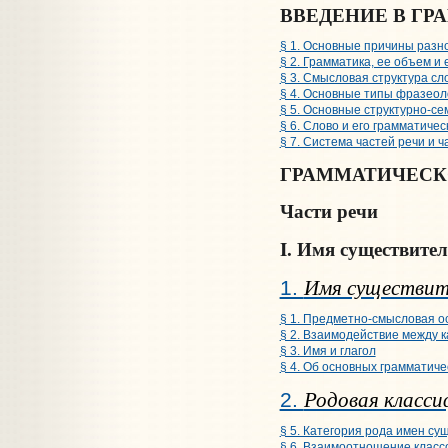
ВВЕДЕНИЕ В ГР
§ 1. Основные причины разн
§ 2. Грамматика, ее объем и 
§ 3. Смысловая структура сл
§ 4. Основные типы фразеоло
§ 5. Основные структурно-се
§ 6. Слово и его грамматиче
§ 7. Система частей речи и ч
ГРАММАТИЧЕСК
Части речи
I. Имя существите
Имя существит
1.
§ 1. Предметно-смысловая о
§ 2. Взаимодействие между 
§ 3. Имя и глагол
§ 4. Об основных грамматиче
Родовая класс
2.
§ 5. Категория рода имен с
§ 6. Взаимоотношение классо