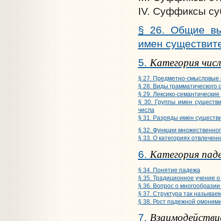
IV. Суффиксы су
§ 26. Общие вы
имен существит
Категория числ
5.
§ 27. Предметно-смысловые 
§ 28. Виды грамматического
§ 29. Лексико-семантически
§ 30. Группы имен существ
числа
§ 31. Разряды имен существи
§ 32. Функции множественно
§ 33. О категориях отвлечен
Категория пад
6.
§ 34. Понятие падежа
§ 35. Традиционное учение 
§ 36. Вопрос о многообрази
§ 37. Структура так называе
§ 38. Рост падежной омоним
Взаимодействи
7.