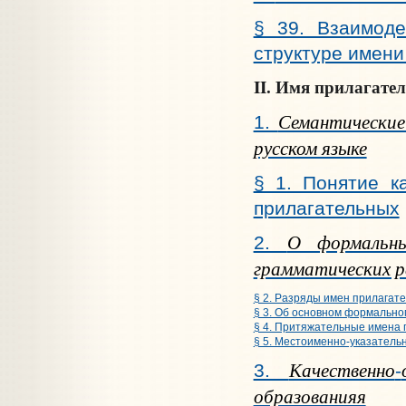
§ 39. Взаимоде
структуре имени
II. Имя прилагате
Семантические
1.
русском языке
§ 1. Понятие к
прилагательных
О формальн
2.
грамматических р
§ 2. Разряды имен прилагат
§ 3. Об основном формально
§ 4. Притяжательные имена
§ 5. Местоименно-указатель
Качественно
3.
-
образованияя