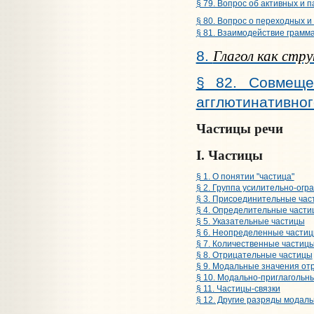
§ 79. Вопрос об активных и п
§ 80. Вопрос о переходных и
§ 81. Взаимодействие граммат
Глагол как стр
8.
§ 82. Совмещен
агглютинативног
Частицы речи
I. Частицы
§ 1. О понятии "частица"
§ 2. Группа усилительно-огр
§ 3. Присоединительные час
§ 4. Определительные части
§ 5. Указательные частицы
§ 6. Неопределенные части
§ 7. Количественные частиц
§ 8. Отрицательные частицы
§ 9. Модальные значения от
§ 10. Модально-приглагольн
§ 11. Частицы-связки
§ 12. Другие разряды модал