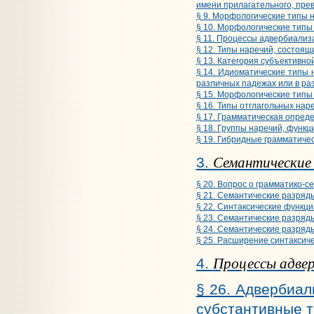
имени прилагательного, пре
§ 9. Морфологические типы 
§ 10. Морфологические типы
§ 11. Процессы адвербиализ
§ 12. Типы наречий, состоя
§ 13. Категория субъективно
§ 14. Идиоматические типы 
различных падежах или в р
§ 15. Морфологические типы
§ 16. Типы отглагольных нар
§ 17. Грамматическая опред
§ 18. Группы наречий, функ
§ 19. Гибридные грамматиче
Семантические 
3.
§ 20. Вопрос о грамматико-с
§ 21. Семантические разряд
§ 22. Синтаксические функц
§ 23. Семантические разряд
§ 24. Семантические разряд
§ 25. Расширение синтаксич
Процессы адвер
4.
§ 26. Адвербиал
субстантивные 