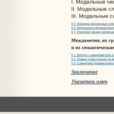
I. Модальные ча
II. Модальные с
III. Модальные 
§ 5. Разряды модальных сло
§ 6. Модальные функции воп
§ 7. Различие между книжны
Междометия, их гр
и их семантически
§ 1. Вопрос о междометиях 
§ 2. Новые точки зрения на 
§ 3. Семантико-грамматичес
Заключение
Указатель имен