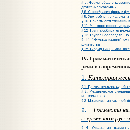
§ 7. Форма общего косвенн
других числительных
§ 8. Своеобразия форм и фу
§ 9. Употребление идиомати
§ 10. Приемы агглютинации 
§ 11. Множественность и ра
§ 12. Группа собирательно-
§ 13. Группа неопределенно
§ 14. "Нумерализация" су
количества
§ 15. Гибридный грамматиче
IV. Грамматически
речи в современно
Категория мес
1.
§ 1. Грамматические судьбы
§ 2. Механическое смешение
местоимениях
§ 3. Местоимения как особый
Грамматиче
2.
современном русск
§ 4. Отражения граммати