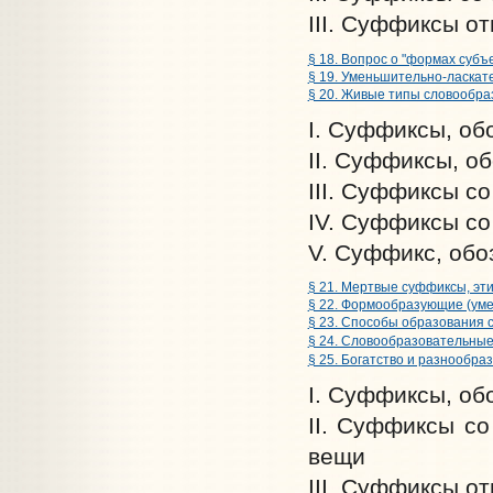
III. Суффиксы о
§ 18. Вопрос о "формах суб
§ 19. Уменьшительно-ласкат
§ 20. Живые типы словообраз
I. Суффиксы, о
II. Суффиксы, о
III. Суффиксы с
IV. Суффиксы со
V. Суффикс, об
§ 21. Мертвые суффиксы, эт
§ 22. Формообразующие (уме
§ 23. Способы образования 
§ 24. Словообразовательные 
§ 25. Богатство и разнообра
I. Суффиксы, об
II. Суффиксы со
вещи
III. Суффиксы о