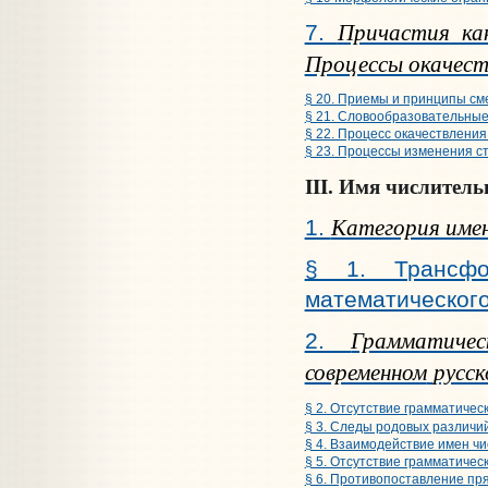
Причастия ка
7.
Процессы окачест
§ 20. Приемы и принципы см
§ 21. Словообразовательные
§ 22. Процесс окачествлени
§ 23. Процессы изменения с
III. Имя числитель
Категория имен
1.
§ 1. Трансфо
математическог
Грамматичес
2.
современном
русск
§ 2. Отсутствие грамматичес
§ 3. Следы родовых различи
§ 4. Взаимодействие имен ч
§ 5. Отсутствие грамматичес
§ 6. Противопоставление пр