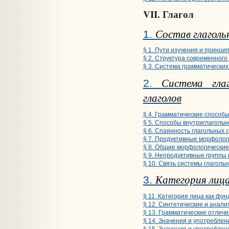
VII. Глагол
Состав глагольн
1.
§ 1. Пути изучения и принци
§ 2. Структура современного
§ 3. Система грамматических
Система глаг
2.
глаголов
§ 4. Грамматические способы
§ 5. Способы внутриглаголь
§ 6. Спаянность глагольных
§ 7. Продуктивные морфологи
§ 8. Общие морфологические 
§ 9. Непродуктивные группы 
§ 10. Связь системы глаголь
Категория лиц
3.
§ 11. Категория лица как фу
§ 12. Синтетические и анал
§ 13. Грамматические отличи
§ 14. Значения и употреблен
§ 15. Значения и употреблен