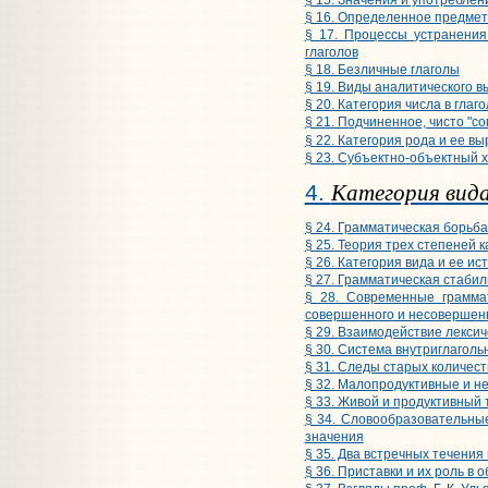
§ 16. Определенное предмет
§ 17. Процессы устранения
глаголов
§ 18. Безличные глаголы
§ 19. Виды аналитического 
§ 20. Категория числа в глаг
§ 21. Подчиненное, чисто "с
§ 22. Категория рода и ее в
§ 23. Субъектно-объектный х
Категория вид
4.
§ 24. Грамматическая борьба
§ 25. Теория трех степеней 
§ 26. Категория вида и ее и
§ 27. Грамматическая стабил
§ 28. Современные грамма
совершенного и несовершен
§ 29. Взаимодействие лексич
§ 30. Система внутриглагол
§ 31. Следы старых количес
§ 32. Малопродуктивные и н
§ 33. Живой и продуктивный
§ 34. Словообразовательны
значения
§ 35. Два встречных течения
§ 36. Приставки и их роль в