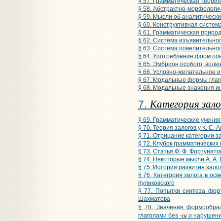
§ 57. Грамматическая теори
§ 58. Абстрактно-морфологич
§ 59. Мысли об аналитически
§ 60. Конструктивная систем
§ 61. Грамматическая природ
§ 62. Система изъявительно
§ 63. Система повелительног
§ 64. Употребление форм по
§ 65. Эмбрион особого, вол
§ 66. Условно-желательное 
§ 67. Модальные формы глаг
§ 68. Модальные значения 
Категория зало
7.
§ 69. Грамматические учения 
§ 70. Теория залогов у К. С.
§ 71. Отрицание категории за
§ 72. Клубок грамматических
§ 73. Статья Ф. Ф. Фортунато
§ 74. Некоторые мысли А. А. 
§ 75. История развития зало
§ 76. Категория залога в ос
Куликовского
§ 77. Попытки синтеза форт
Шахматова
§ 78. Значения формообра
ся
глаголами без -
и нарушени