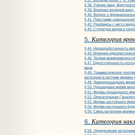
§ 37. Взгляды проф. Г. К. Ул
§ 38. Учение акад. Фортунат
§ 39. Влияние взглядов акад
§ 40. Вопрос о функциональ
§ 41. Приставки совершенно
§ 42. Префиксы с чисто видо
§ 43. Структура видов и соп
Категория вре
5.
§ 44. Неразработанность воп
§ 45. Влияние идеалистичес
§ 46. Теория вневременности
§ 47 Односторонность госпо
вида
§ 48. Грамматическое прот
категория в системе времен р
§ 49. Давнопрошедшее врем
§ 50. Прошедшее время мгно
§ 51. Формы прошедшего вре
§ 52. Описательная ("анали
§ 53. Форма настоящего вре
§ 54. Форма настоящего-буд
§ 55. Связь категории време
Категория накл
6.
§ 56. Определение категори