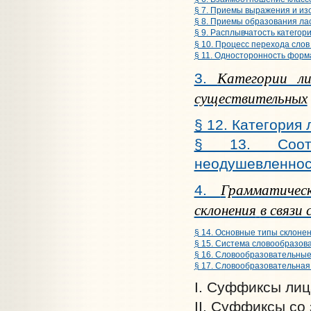
§ 7. Приемы выражения и из
§ 8. Приемы образования ла
§ 9. Расплывчатость категор
§ 10. Процесс перехода слов
§ 11. Односторонность форм
Категории ли
3.
существительных
§ 12. Категория 
§ 13. Соотн
неодушевленнос
Грамматическ
4.
склонения
в связи
§ 14. Основные типы склоне
§ 15. Система словообразова
§ 16. Словообразовательные
§ 17. Словообразовательная
I. Суффиксы лиц
II. Суффиксы со