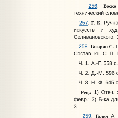
Воск
256
.
технический слова
Г. К.
257
.
Ручно
искусств и худ
Селивановского, 
Гагарин С. 
258
.
Состав, кн. С. П. 
Ч. 1. А.-Г. 558 с.
Ч. 2. Д.-М. 596 с
Ч. 3. Н.-Ф. 645 с
Рец.:
1) Отеч. з
февр.; 3) Б-ка для
3.
Галич
259
.
А.