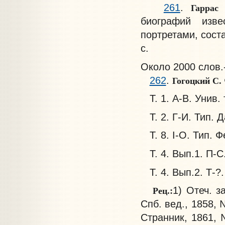
Гаррас
261
.
биографий изве
портретами, соста
с.
Около 2000 слов.
Гогоцкий С.
262
.
Т. 1. А-В. Унив. т
Т. 2. Г-И. Тип. Да
Т. 8. I-O. Тип. Фе
Т. 4. Вып.1. П-С.
Т. 4. Вып.2. Т-?.
Рец.:
1) Отеч. з
Спб. вед., 1858, 
Странник, 1861, 