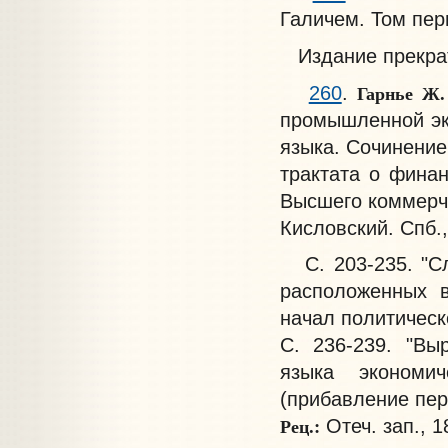
Галичем. Том пер
Издание прекрати
Гарнье Ж
260
.
промышленной эк
языка. Сочинение
трактата о фина
Высшего коммерче
Кисловский. Спб.,
С. 203-235. "Сл
расположенных 
начал политическ
С.
236-239. "Вы
языка экономи
(прибавление пер
Рец.:
Отеч. зап., 18