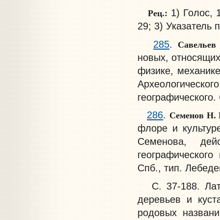
Рец.:
1) Голос, 
29; 3) Указатель 
Савельев
285
.
новых, относящих
физике, механике
Археологическ
географического. С
Семенов Н.
286
.
флоре и культур
Семенова, дей
географического 
Спб., тип. Лебеде
С. 37-188. Лати
деревьев и куст
родовых названи