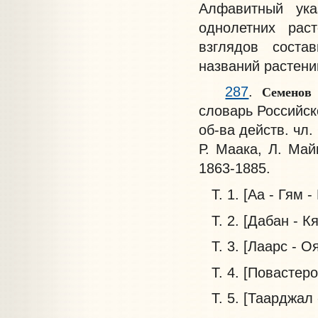
Алфавитный ука
однолетних рас
взглядов соста
названий растени
Семенов
287
.
словарь Российск
об-ва действ. чл.
Р. Маака, Л. Май
1863-1885.
Т. 1. [Аа - Гям - 
Т. 2. [Дабан - Кя
Т. 3. [Лаарс - Оя
Т. 4. [Повастерор
Т. 5. [Таарджал -