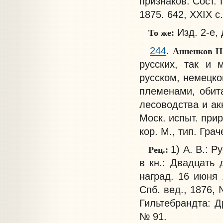
признаков. Сост.
1875. 642, XXIX с.
То же:
Изд. 2-е, 
Анненков Н
244
.
русских, так и 
русском, немецко
племенами, обит
лесоводства и ак
Моск. испыт. приро
кор. М., тип. Грач
Рец.:
1) А. В.: Р
в кн.: Двадцать
наград. 16 июня 1
Спб. вед., 1876, 
Гильтебрандта: Др
№ 91.