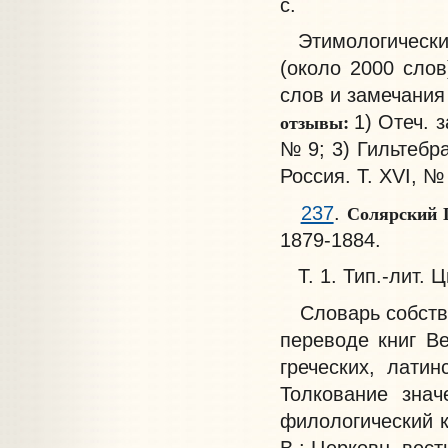
с.
Этимологический
(около 2000 слов
слов и замечания
отзывы:
1) Отеч. з
№ 9; 3) Гильтебр
Россия. Т. XVI, №
Солярский 
237
.
1879-1884.
Т. 1. Тип.-лит. Ц
Словарь собств
переводе книг Ве
греческих, латин
Толкование знач
филологический 
В.: Церковн. вест