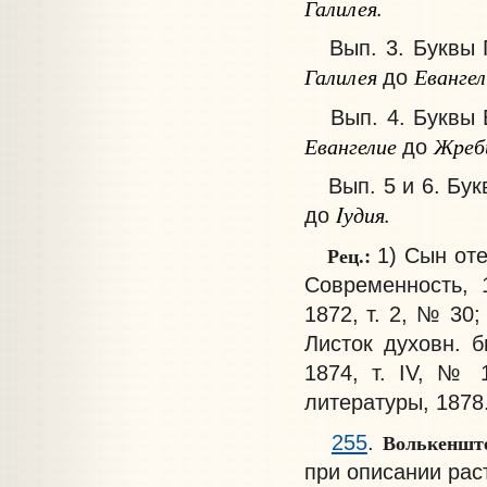
Галилея.
Вып. 3. Буквы Г 
Галилея
Евангел
до
Вып. 4. Буквы 
Евангелие
Жреб
до
Вып. 5 и 6. Бук
Iудия.
до
Рец.:
1) Сын оте
Современность, 
1872, т. 2, № 30
Листок духовн. 
1874, т. IV, № 1
литературы, 1878
Волькеншт
255
.
при описании раст