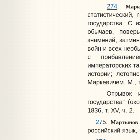
Мар
274
.
статистический, 
государства. С 
обычаев, повер
знамений, затмен
войн и всех необ
с прибавление
императорских та
истории; летопи
Маркевичем. М., ти
Отрывок из "Б
государства" (ок
1836, т. XV, ч. 2.
Мартынов
275
.
российский язык, 