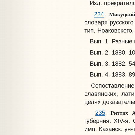
Изд. прекратилос
Микуцкий
234
.
словаря русского
тип. Ноаковского,
Вып. 1. Разные и
Вып. 2. 1880. 10
Вып. 3. 1882. 54
Вып. 4. 1883. 89
Сопоставление б
славянских, лати
целях доказатель
Риттих
А
235
.
губерния. XIV-я. 
имп. Казанск. ун-т