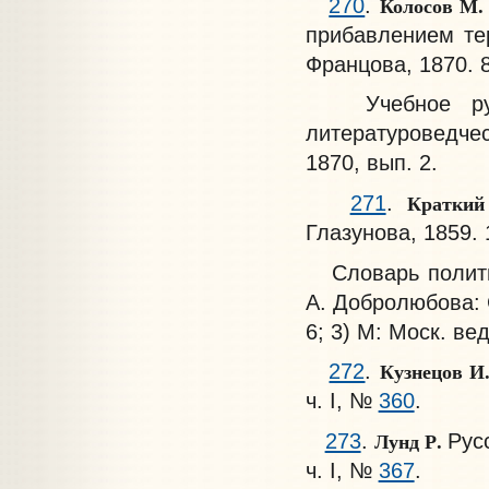
Колосов М
270
.
прибавлением тер
Францова, 1870. 8
Учебное руков
литературоведчес
1870, вып. 2.
Краткий
271
.
Глазунова, 1859. 
Словарь политик
А. Добролюбова: С
6; 3) М: Моск. вед
Кузнецов И
272
.
ч. I, №
360
.
Лунд Р.
273
.
Рус
ч. I, №
367
.