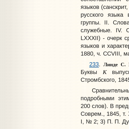
языков (санскрит,
русского языка 
группы. II. Слов
служебные. IV. 
LXXXII) - очерк 
языков и характе
1880, ч. CCVIII, м
Линде С. 
233
.
К
Буквы
выпу
Стромбского, 1845.
Сравнительный 
подробными этим
200 слов). В пре
Соврем., 1845, т.
I, № 2; 3) П. П. Д