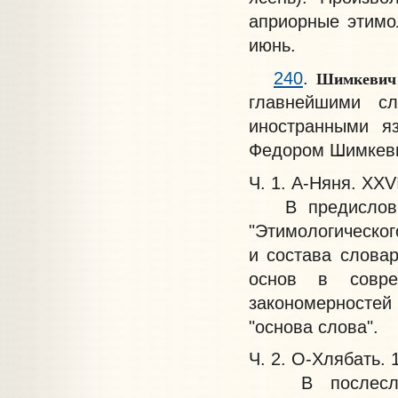
априорные этимо
июнь.
Шимкеви
240
.
главнейшими с
иностранными я
Федором Шимкевиче
Ч. 1. А-Няня. XXVI
В предисловии 
"Этимологическог
и состава слова
основ в совре
закономерностей
"основа слова".
Ч. 2. О-Хлябать. 1
В послесловии