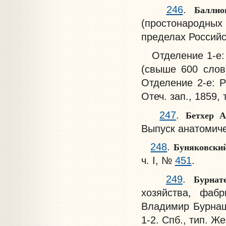
Баллио
246
.
(простонародных
пределах Российск
Отделение 1-е: 
(свыше 600 слов
Отделение 2-е: Р
Отеч. зап., 1859, 
Бетхер А
247
.
Выпуск анатомиче
Буняковский
248
.
ч. I, №
451
.
Бурна
249
.
хозяйства, фаб
Владимир Бурнаше
1-2. Спб., тип. Ж