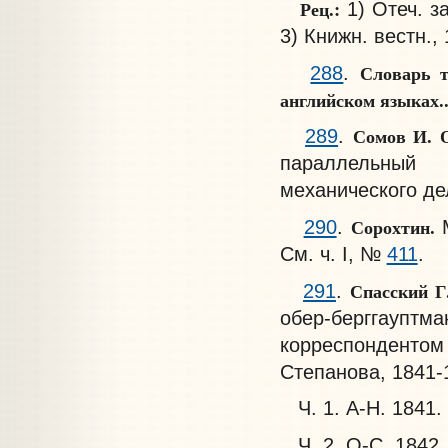
Рец.:
1) Отеч. за
3) Книжн. вестн., 
Словарь т
288
.
английском языках.
Сомов И. 
289
.
параллельный 
механического де
Сорохтин.
290
.
См. ч. I, №
411
.
Спасский Г
291
.
обер-берггаупт
корреспондентом
Степанова, 1841-
Ч. 1. А-Н. 1841. X
Ч. 2. О-С. 1842. 