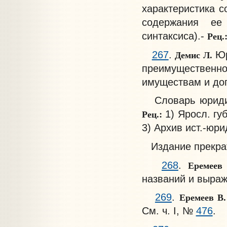
характеристика с
содержания ее
Рец.
синтаксиса).-
Демис Л.
267
.
Юр
преимущественно
имуществам и дого
Словарь юридич
Рец.:
1) Яросл. губ
3) Архив ист.-юрид
Издание прекрати
Еремеев
268
.
названий и выраже
Еремеев В
269
.
См. ч. I, №
476
.