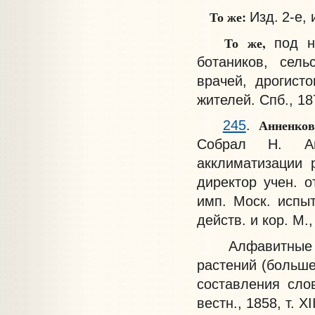
То же:
Изд.
2-е, 
То же,
под н
ботаников, сель
врачей, дрогист
жителей. Спб., 18
Анненко
245
.
Собрал Н. Ан
акклиматизации 
директор учен. о
имп. Моск. испыт
действ. и кор. М.,
Алфавитные пе
растений (больше
составления сло
вестн., 1858, т. X