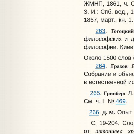
ЖМНП, 1861, ч. С
З. И.: Спб. вед., 
1867, март., кн. 1.
Гогоцки
263
.
философских и д
философии. Киев, 
Около 1500 слов 
Грахов 
264
.
Собрание и объяс
в естественной ис
Гринберг
265
.
Л
См. ч. I, №
469
.
Д. М.
266
.
Опыт л
С. 19-204. Слов
автониева 
от