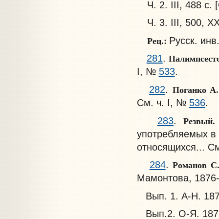
Ч. 2. III, 488 с.
Ч. 3. III, 500, 
Рец.:
Русск. инв
Палимпсест
281
.
I, №
533
.
Поганко А
282
.
См. ч. I, №
536
.
Резвый
283
.
употребляемых в 
относящихся... См
Романов С
284
.
Мамонтова, 1876-
Вып. 1. А-Н. 1876
Вып.2. О-Я. 1877.