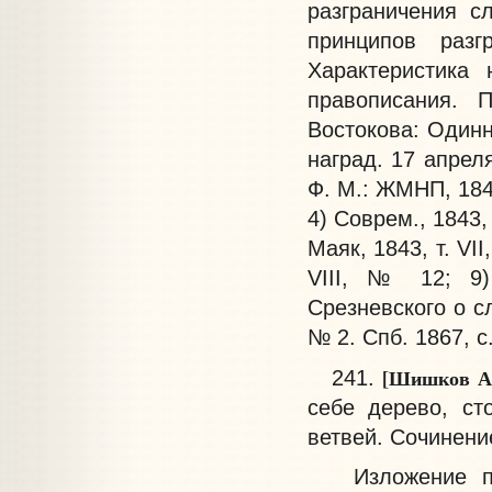
разграничения с
принципов разг
Характеристика
правописания. 
Востокова: Один
наград. 17 апреля
Ф. М.: ЖМНП, 1843
4) Соврем., 1843, 
Маяк, 1843, т. VII,
VIII, № 12; 9)
Срезневского о сл
№ 2. Спб. 1867, с.
[Шишков А.
241.
себе дерево, с
ветвей. Сочинение 
Изложение прин