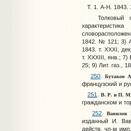
Т. 1. А-Н. 1843. X
Толковый слов
характеристик
словорасположен
1842. № 121; 3) 
1843. т. XXXI, дек
т. XXXIII, янв.; 7) 
25; 9) Лит. газ., 1
Бутаков А
250
.
французский и рус
В. Р. и П. М
251
.
гражданском и то
Вавилов
252
.
изданный И. Вав
действ. чл-м имп.