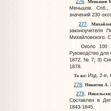
Меньшов 
276
.
Меньшов. Спб., 
значений 230 охо
Михайло
277
.
законоучителя П
Михайловского. Спб
Около 100 сло
Руководство для с
1872, № 7; 3) Си
1878.
То же:
Изд. 2-е, 
Никитин А.
278
.
Никольский
279
.
Составлен в Деп
1843-1845.