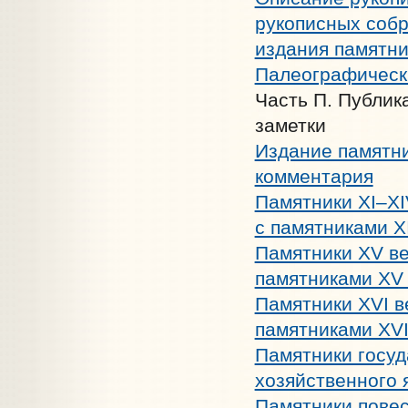
рукописных собр
издания памятни
Палеографически
Часть П. Публик
заметки
Издание памятни
комментария
Памятники XI–XI
с памятниками X
Памятники XV ве
памятниками XV 
Памятники XVI в
памятниками XVI
Памятники госуд
хозяйственного 
Памятники повес