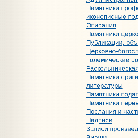
Памятники профе
иконописные под
Описания
Памятники церко
Публикации, объ
Церковно-богосл
полемические с
Раскольническая
Памятники ориги
литературы
Памятники педаг
Памятники пере
Послания и час
Надписи
Записи произвед
Вирши