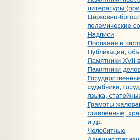
литературы (ори
Церковно-богосл
полемические с
Надписи
Послания и час
Публикации, об
Памятники XVII 
Памятники делов
Государственные
судебники, госу
языка, статейные
Грамоты жалован
ставленные, хра
и др.
Челобитные
Административн