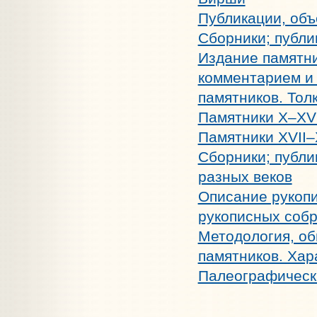
Публикации, объ
Сборники; публи
Издание памятни
комментарием и 
памятников. Тол
Памятники X–XVI
Памятники XVII–X
Сборники; публи
разных веков
Описание рукопи
рукописных соб
Методология, об
памятников. Хар
Палеографически