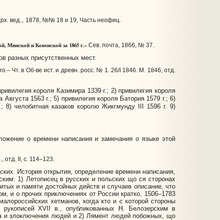
х. вед.,. 1878, №№ 18 и 19, Часть неофиц.
й, Минской и Ковенской за 1865 г.–
Сев. почта, 1866, № 37.
в разных присутственных мест.
 Чт. в Об-ве ист. и древн. росс. № 1. 26/I 1846. М. 1846, отд.
ривилегия короля Казимира 1339 г.; 2) привилегия короля
а Августа 1563 г.; 5) привилегия короля Батория 1579 г.; 6)
; 8) челобитная казаков королю Жикгмунду III 1596 г. 9)
ожение о времени написания и замечания о языке этой
отд. II, с. 114–123.
ких. История открытия, определение времени написания,
ским: 1) Летописец в русских и польских що ся сторонах
енитых и памяти достойных действ и случаев описание, что
ом, и о прочих приключениях от России кратко, 1506–1783
малороссийских хетманов, когда кто и с которой стороны
рукописей XVII в., опубликованных Н. Белозерским в
да и злоключения людей и 2) Лямент людей побожных, що