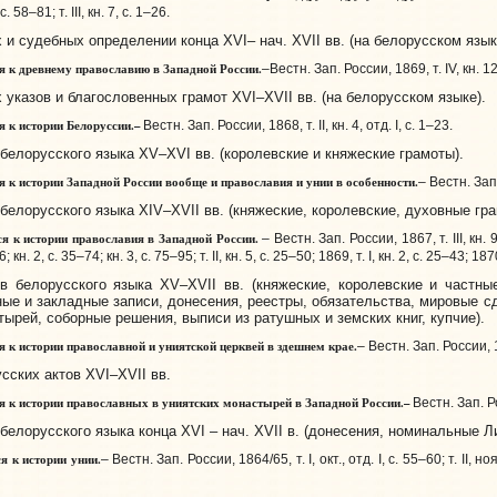
с. 58–81; т. III, кн. 7, с. 1–26.
 судебных определении конца XVI– нач. XVII вв. (на белорусском язык
 к древнему православию в Западной России.
–Вестн. Зап. России, 1869, т. IV, кн. 12, о
казов и благословенных грамот XVI–XVII вв. (на белорусском языке).
 к истории Белоруссии.–
Вестн. Зап. России, 1868, т. II, кн. 4, отд. I, с. 1–23.
елорусского языка XV–XVI вв. (королевские и княжеские грамоты).
к истории Западной России вообще и православия и унии в особенности.
– Вестн. Зап. 
лорусского языка XIV–XVII вв. (княжеские, королевские, духовные гр
я к истории православия в Западной России.
– Вестн. Зап. России, 1867, т. III, кн. 9,
 кн. 2, с. 35–74; кн. 3, с. 75–95; т. II, кн. 5, с. 25–50; 1869, т. I, кн. 2, с. 25–43; 1870
белорусского языка XV–XVII вв. (княжеские, королевские и частные
ные и закладные записи, донесения, реестры, обязательства, мировые 
тырей, соборные решения, выписи из ратушных и земских книг, купчие).
к истории православной и униятской церквей в здешнем крае.
– Вестн. Зап. России, 186
ских актов XVI–XVII вв.
 к истории православных в униятских монастырей в Западной России.–
Вестн. Зап. Рос
лорусского языка конца XVI – нач. XVII в. (донесения, номинальные Л
 к истории унии.
– Вестн. Зап. России, 1864/65, т. I, окт., отд. I, с. 55–60; т. II, нояб