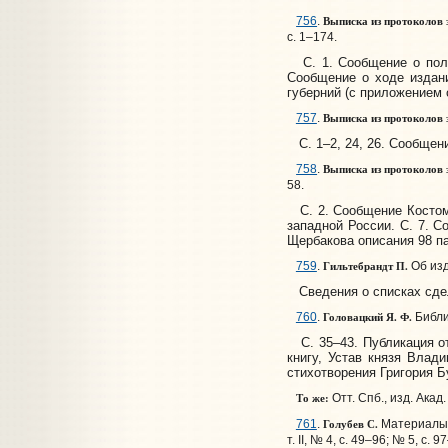
Выписка из протоколов з
756
.
с. 1–174.
С. 1. Сообщение о получ
Сообщение о ходе издани
губерний (с приложением 
Выписка из протоколов з
757
.
С. 1–2, 24, 26. Сообщени
Выписка из протоколов 
758
.
58.
С. 2. Сообщение Костома
западной России. С. 7. С
Щербакова описания 98 па
Гильтебрандт П.
759
.
Об изд
Сведения о списках сдела
Головацкий Я. Ф.
760
.
Библио
С. 35–43. Публикация от
книгу, Устав князя Влад
стихотворения Григория Б
То же:
Отт. Спб., изд. Акад. 
Голубев С.
761
.
Материалы дл
т. II, № 4, с. 49–96; № 5, с.