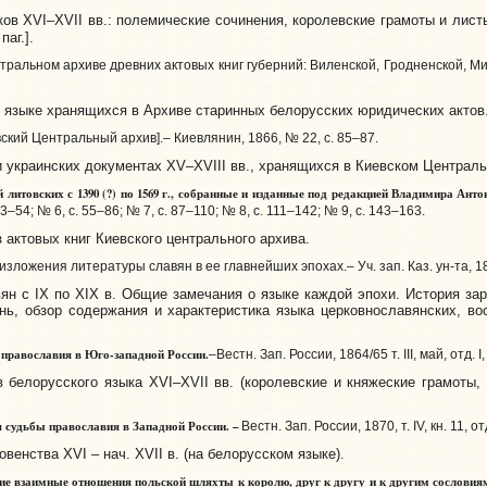
в XVI–XVII вв.: полемические сочинения, королевские грамоты и листы
паг.].
ральном архиве древних актовых книг губерний: Виленской, Гродненской, Минской 
языке хранящихся в Архиве старинных белорусских юридических актов
ский Центральный архив].– Киевлянин, 1866, № 22, с. 85–87.
украинских документах XV–XVIII вв., хранящихся в Киевском Централь
литовских с 1390 (?) по 1569 г., собранные и изданные под редакцией Владимира Ант
. 23–54; № 6, с. 55–86; № 7, с. 87–110; № 8, с. 111–142; № 9, с. 143–163.
актовых книг Киевского центрального архива.
зложения литературы славян в ее главнейших эпохах.– Уч. зап. Каз. ун-та, 1842, к
 с IX по XIX в. Общие замечания о языке каждой эпохи. История зар
нь, обзор содержания и характеристика языка церковнославянских, в
православия в Юго-западной России.
–Вестн. Зап. России, 1864/65 т. III, май, отд. I
елорусского языка XVI–XVII вв. (королевские и княжеские грамоты,
судьбы православия в Западной России. –
Вестн. Зап. России, 1870, т. IV, кн. 11, отд
нства XVI – нач. XVII в. (на белорусском языке).
 взаимные отношения польской шляхты к королю, друг к другу и к другим сословия