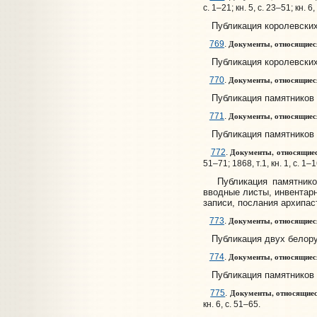
с. 1–21; кн. 5, с. 23–51; кн. 6, 
Публикация королевских и
Документы, относящиеся
769
.
Публикация королевских у
Документы, относящиеся
770
.
Публикация памятников б
Документы, относящиеся 
771
.
Публикация памятников бе
Документы, относящиес
772
.
51–71; 1868, т.1, кн. 1, с. 1–16;
Публикация памятников 
вводные листы, инвентар
записи, послания архипас
Документы, относящиеся 
773
.
Публикация двух белорус
Документы, относящиеся
774
.
Публикация памятников бе
Документы, относящиеся
775
.
кн. 6, с. 51–65.