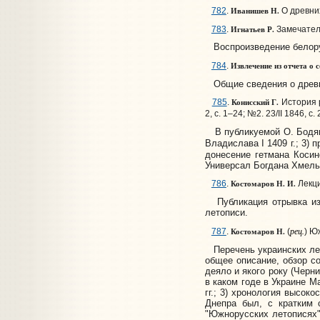
Иванишев Н.
782
.
О древних
Игнатьев Р.
783
.
Замечатель
Воспроизведение белорусс
Извлечение из отчета о 
784
.
Общие сведения о древни
Конисский Г.
785
.
История р
2, с. 1–24; №2. 23/II 1846, с.
В публикуемой О. Бодянск
Владислава I 1409 г.; 3)
донесение гетмана Косинс
Универсал Богдана Хмельн
Костомаров Н. И.
786
.
Лекци
Публикация отрывка из б
летописи.
рец.
Костомаров Н.
787
.
(
) Ю
Перечень украинских лет
общее описание, обзор со
деяло и якого року (Черн
в каком годе в Украине М
гг.; 3) хронология высок
Днепра был, с кратким 
"Южнорусских летописях"