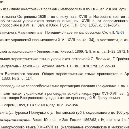
ли.
 взаимного ожесточения поляков и малороссиян в XVII в.– Зап. о Южн. Руси. Т. 
етмана Остряницы 1638 г. по списку нач. XVIII в. История открытия п
об отличии украинского произношения нач. XVIII в. от современного
ороссиян в XVII в." Зап. о Южн. Руси. Т. II. Спб. 1857, с. 331–354).
 письма г. Максимовича к г. Погодину о наречии малорусском. См. ч. II, №
68
.
ыке украинской письменности XIV– XVII вв. (с. 34), в частности, о яз
ой историографии.– Универс. изв. [Киевск.], 1869, № 8, отд. II, с. 1–22; 1872, № 
ьная характеристика языка украинских летописей С. Величка, Г. Грабян
нтральный архив.– Сб. Археол. ин-та. Т. I. Спб. 1878. Отд. I, с. 22–38.
Виленского архива. Общая характеристика языка хранящихся в Арх
 1880, № 2, с. 114.
Проповеди на малороссийском языке протоиерия Василия Гречулевича. Спб. 1849.
мятниках украинской проповеднической литературы XVI–XVII вв. (ук
ерт говора Броцлавского уезда в языке проповедей В. Гречулевича.
– Соврем., 1859, т. LXХIV, № 4, отд. III, с. 352-356.
а (с. Туровка Прилуцкого у. Полтавской губ.), содержащего до 100 укр
белорусской церкви.–
Вестн. Юго-зап. и Зап. России, 1862/63, т. IV, апр., отд. I, с.
лорусского языка XVI–XVII вв. (жалованные королевские и княжеские 