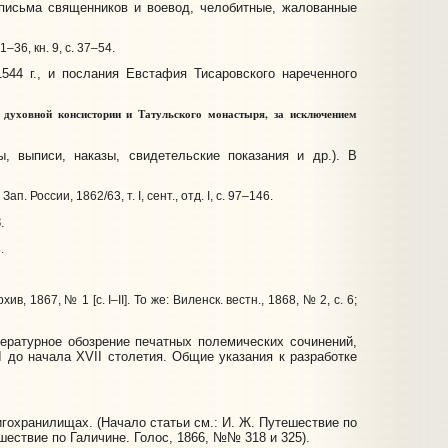
письма священников и воевод, челобитные, жалованные
21–36, кн. 9, с. 37–54.
44 г., и послания Евстафия Тисаровского нареченного
духовной консистории и Татульского монастыря, за исключением
 выписи, наказы, свидетельские показания и др.). В
Зап. России, 1862/63, т. I, сент., отд. I, с. 97–146.
.
.
рхив, 1867, № 1 [с. I–II]. То же: Виленск. вестн., 1868, № 2, с. 6;
ературное обозрение печатных полемических сочинений,
I до начала XVII столетия. Общие указания к разработке
гохранилищах. (Начало статьи см.: И. Ж. Путешествие по
ествие по Галичине. Голос, 1866, №№ 318 и 325).