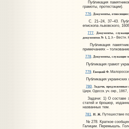
Публикация памятников б
грамоты, протестации).
Документы, относящиеся
776
.
С. 21–24, 37–43. Публик
епископа львовского, 1608
Документы, служащие
777
.
документов
№ 1, 2, 3
.– Вестн. Ю
Публикация памятников 
примечаниях – толкование
Документы, служащие ма
778
.
Публикация грамот украи
Евецкий Ф.
779
.
Малороссийск
Публикация украинских п
Задачи, предложенные 
780
.
Цирк. Одесск. уч. окр., 1867, 
Задачи: 1) О составе за
статей и брошюр, изданны
названных тем.
И. Ж.
781
.
Путешествие по 
№ 278. Краткое сообщение
Галиции. Перемышль. Голо