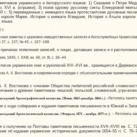
тников украинского и белорусского языков: 1) Сказание о Петре Медв
, XVI в. (отрывки); 3) позов одному русскому секты Епикуровой явитьс
0 г.; 5) переведенные с немецкого языка протестантские духовные песни
О короле Марке, История о княжати Кгвидоне, История о Атыли корол
 языка.
 с.
ская заметка о церковно-имущественных записях в богослужебных православно
 37, с. 137; № 45, с. 167–168.
ричинах появления записей, о лицах, делавших записи и о расположени
як, 1845, т. XXIII, кн. 46, гл. III, с. 36–44.
писок украинских книг и рукописей XIV–XVI вв., хранящихся в Дерманс
а А. X. Востокова в повременном порядке с объяснительными примечаниями И. С
 X. Востокова с членами Общества любителей российской словесности,
амечания о древних памятниках чешской, польской, словенской, угро-вла
аседаний Археографической комиссии. [Июнь 1863–декабрь 1864 г.].
–Летопись занятий
я о ходе собирания и издания памятников письменности в Южной и Зап
аседаний Археологической комиссии. [Февраль 1871 – ноябрь 1875 гг.].
– Летопись зан
 о получении из Полтавы памятников письменности XVII–XVIII вв. С. 
ние об издании украинских исторических документов 1654–55 гг. С. 70