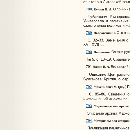
ся стало в Литовской зем
Кулиш П. А.
788
.
О причинах
Публикация Универсала г
Универсала и замечания 
ожесточении поляков и мал
Лавровский П.
789
.
Ответ на
С. 32–33. Замечания о яз
XVI–XVII вв.
Лашнюков.
790
.
Очерки русск
№ 5, с. 18–19. Сравнител
Лялин В. А.
791
Виленский це
Описание Центрального 
Булгакова: Критич. обозр.,
рец.
Максимович М.
792
.
(
) 
С. 85–86. Сведения о па
Замечания об отражении ч
Маркевичевский архив.
793
.
Описание архива Маркович
Материалы для истории 
794
.
Публикация памятников бе