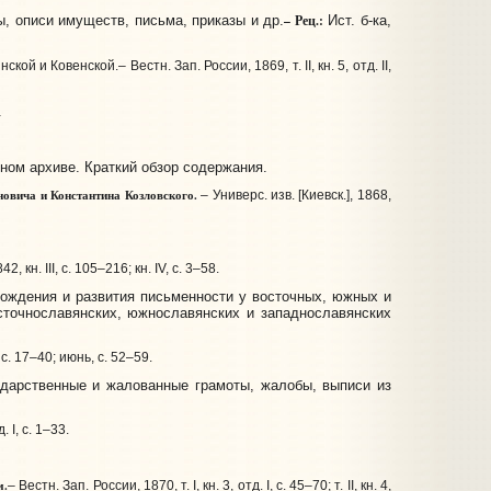
– Рец.:
, описи имуществ, письма, приказы и др.
Ист. б-ка,
и Ковенской.– Вестн. Зап. России, 1869, т. II, кн. 5, отд. II,
.
ном архиве. Краткий обзор содержания.
оновича и Константина Козловского.
– Универс. изв. [Киевск.], 1868,
н. III, с. 105–216; кн. IV, с. 3–58.
ождения и развития письменности у восточных, южных и
осточнославянских, южнославянских и западнославянских
, с. 17–40; июнь, с. 52–59.
 дарственные и жалованные грамоты, жалобы, выписи из
. I, с. 1–33.
м.
– Вестн. Зап. России, 1870, т. I, кн. 3, отд. I, с. 45–70; т. II, кн. 4,