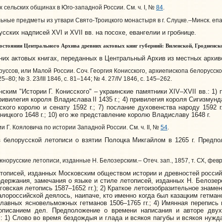
 сельских общинах в Юго-западной России. См. ч. I, №
84
.
ные предметы из утвари Свято-Троицкого монастыря в г. Слуцке.–Минск. епар
ких надписей XVI и XVII вв. на посохе, евангелии и гробнице.
состоянии Центрального Архива древних актовых книг губерний: Виленской, Гродненско
х актовых книгах, переданных в Центральный Архив из местных архиво
уссов, или Малой России. Соч. Георгия Конисского, архиепископа белорусского.–
 25–80; № 3. 23/III 1846, с. 81–144; № 4. 27/IV 1846, с. 145–262.
им "Истории Г. Конисского" – украинские памятники XIV–XVII вв.: 1) п
 привилегия короля Владислава
II 1435 г.; 4) привилегия короля Сигизмунд
кого королю и сенату 1592 г.; 7) послание духовенства народу 1592 г.
ицкого 1648 г.; 10) его же представление королю Владиславу 1648 г.
и Г. Кояловича по истории Западной России. См. ч. II, №
54
.
елорусской летописи о взятии Полоцка Микгайлом в 1265 г. Предпол
жнорусские летописи, изданные Н. Белозерским.– Отеч. зап., 1857, т. СХ, февр., 
описей, изданных Московским обществом истории и древностей российс
держания, замечания о языке и стиле летописей, изданных Н. Белозер
иговская летопись 1587–1652 гг.); 2) Краткое летоизобразительное знам
алороссийской деялось, наипаче, кто именно когда был казацким гетман
ославных ясновельможных гетманов 1506–1765 гг.; 4) Имянная перепись 
описанием дел. Предположение о времени написания и авторе двух 
: 1) Слово во время бездождыя и глада и всякоя пагубы и всякоя нуж