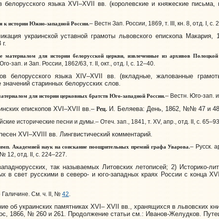
елорусского языка XVI–XVII вв. (королевские и княжеские письма, 
 к истории Южно-западной России.
– Вестн Зап. России, 1869, т. III, кн. 8, отд. I, с. 
ация украинской уставной грамоты львовского епископа Макария, 15
 г.
 материалом для истории белорусской церкви, извлеченные из архивов Полоцкой
го-зап. и Зап. России, 1862/63, т. II, окт., отд. I, с. 12–40.
белорусского языка XIV–XVII вв. (вкладные, жалованные грамоты,
 значений старинных белорусских слов.
териалом для истории церковных братств Юго-западной России.
– Вестн. Юго-зап. и 
Рец.
нских епископов XVI–XVII вв.–
И. Беляева: День, 1862, №№ 47 и 48
ие исторические песни и думы.– Отеч. зап., 1841, т. XV, апр., отд. II, с. 65–93
есен XVI–XVIII вв. Лингвистический комментарий.
имп. Академией наук на соискание поощрительных премий графа Уварова.
– Русск. а
№ 12, отд. II, с. 224–227.
паднорусских, так называемых Литовских летописей; 2) Историко-лит
х в свет русскими в северо- и юго-западных краях России с конца XV
Галичине. См. ч. II, №
42
.
 об украинских памятниках XVI– XVII вв., хранящихся в львовских кни
с, 1866, № 260 и 261. Продолжение статьи см.: Иванов-Желудков. Путеш