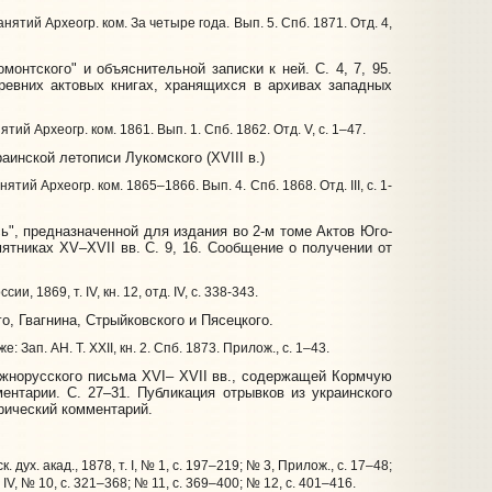
нятий Археогр. ком. За четыре года. Вып. 5. Спб. 1871. Отд. 4,
нтского" и объяснительной записки к ней. С. 4, 7, 95.
ревних актовых книгах, хранящихся в архивах западных
тий Археогр. ком. 1861. Вып. 1. Спб. 1862. Отд. V, с. 1–47.
инской летописи Лукомского (XVIII в.)
ятий Археогр. ком. 1865–1866. Вып. 4. Спб. 1868. Отд. III, с. 1-
", предназначенной для издания во 2-м томе Актов Юго-
ятниках XV–XVII вв. С. 9, 16. Сообщение о получении от
1869, т. IV, кн. 12, отд. IV, с. 338-343.
, Гвагнина, Стрыйковского и Пясецкого.
 Зап. АН. Т. XXII, кн. 2. Спб. 1873. Прилож., с. 1–43.
южнорусского письма XVI– XVII вв., содержащей Кормчую
ентарии. С. 27–31. Публикация отрывков из украинского
рический комментарий.
х. акад., 1878, т. I, № 1, с. 197–219; № 3, Прилож., с. 17–48;
 т. IV, № 10, с. 321–368; № 11, с. 369–400; № 12, с. 401–416.