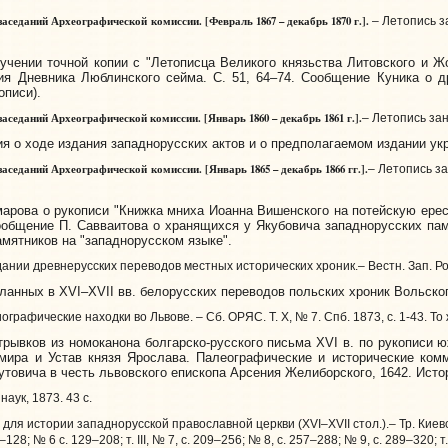
аседаний Археографической комиссии. [Февраль 1867 – декабрь 1870 г.].
– Летопись за
ении точной копии с "Летописца Великого князьства Литовского и Жомо
я Дневника Люблинского сейма. С. 51, 64–74. Сообщение Куника о д
описи).
аседаний Археографической комиссии. [Январь 1860 – декабрь 1861 г.].
– Летопись заня
я о ходе издания западнорусских актов и о предполагаемом издании укра
заседаний Археографической комиссии. [Январь
1865 – декабрь 1866 гг.].
– Летопись зан
рова о рукописи "Книжка мниха Иоанна Вишенского на потейскую ересь
ообщение П. Савваитова о хранящихся у Якубовича западнорусских пам
мятников на "западнорусском языке".
ании древнерусских переводов местных исторических хроник.– Вестн. Зап. России, 
нных в XVI–XVII вв. белорусских переводов польских хроник Вольского
графические находки во Львове. – Сб. ОРЯС. Т. X, № 7. Спб. 1873, с. 1-43. То же:
рывков из номоканона болгарско-русского письма XVI в. по рукописи 
имира и Устав князя Ярослава. Палеографические и исторические комм
утовича в честь львовского епископа Арсения Желиборского, 1642. Исто
наук, 1873. 43 с.
я истории западнорусской православной церкви (XVI–XVII стол.).– Тр. Киевск. ду
 97–128; № 6 с. 129–208; т. III, № 7, с. 209–256; № 8, с. 257–288; № 9, с. 289–320;