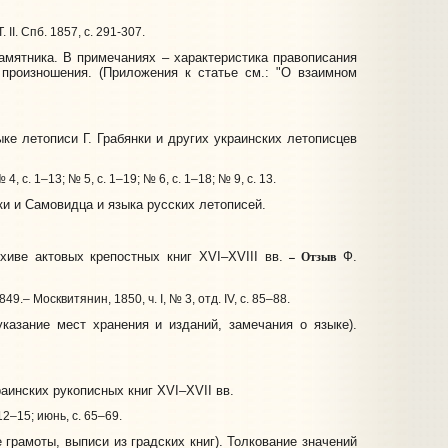
II. Спб. 1857, с. 291-307.
амятника. В примечаниях – характеристика правописания
 произношения. (Приложения к статье см.: "О взаимном
ыке летописи Г. Грабянки и других украинских летописцев
4, с. 1–13; № 5, с. 1–19; № 6, с. 1–18; № 9, с. 13.
ки и Самовидца и языка русских летописей.
– Отзыв
иве актовых крепостных книг XVI–XVIII вв.
Ф.
– Москвитянин, 1850, ч. I, № 3, отд. IV, с. 85–88.
азание мест хранения и изданий, замечания о языке).
аинских рукописных книг XVI–XVII вв.
 12–15; июнь, с. 65–69.
грамоты, выписи из градских книг). Толкование значений