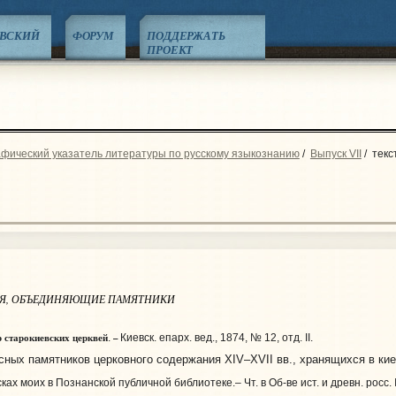
ЕВСКИЙ
ФОРУМ
ПОДДЕРЖАТЬ
ПРОЕКТ
фический указатель литературы по русскому языкознанию
/
Выпуск VII
/
текс
ИЯ, ОБЪЕДИНЯЮЩИЕ ПАМЯТНИКИ
 старокиевских церквей
–
.
Киевск. епарх. вед., 1874, № 12, отд. II.
ых памятников церковного содержания XIV–XVII вв., хранящихся в кие
ах моих в Познанской публичной библиотеке.– Чт. в Об-ве ист. и древн. росс. № 