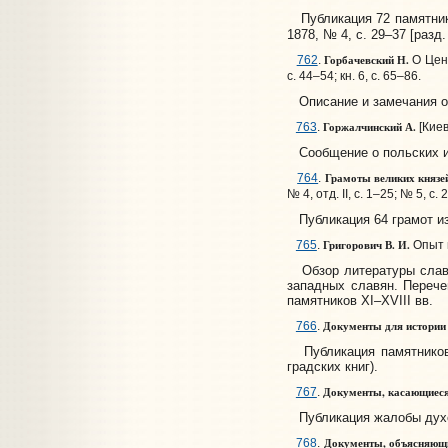
Публикация 72 памятнико
1878, № 4, с. 29–37 [разд. 
Горбачевский Н.
762
.
О Цент
с. 44–54; кн. 6, с. 65–86.
Описание и замечания о 
Горжалчинский А.
763
.
[Киев
Сообщение о польских и 
Грамоты великих князей 
764
.
№ 4, отд. II, с. 1–25; № 5, с
Публикация 64 грамот из 
Григорович В. И.
765
.
Опыт и
Обзор литературы славян
западных славян. Перече
памятников XI–XVIII вв.
Документы для истории 
766
.
Публикация памятников б
градских книг).
Документы, касающиеся 
767
.
Публикация жалобы духове
Документы, объясняющие
768
.