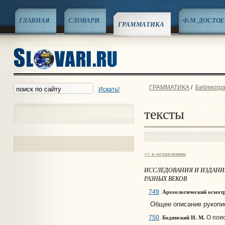
ГЛАВНАЯ
СЛОВАРИ
Ф.М. ДОСТО
ГРАММАТИКА
ГРАММАТИКА
/
Библиогра
Искать!
тексты
<< к оглавлению
ИССЛЕДОВАНИЯ И ИЗДАН
РАЗНЫХ ВЕКОВ
Археологический осмотр
749
.
Общее описание рукописн
Бодянский И. М.
750
.
О поиск