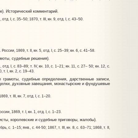
е). Исторический комментарий.
тд. I, с. 35–50; 1870, т. III, кн. 9, отд. I, с. 43–50.
России, 1869, т. II, кн. 5, отд. I, с. 25–39; кн. 6, с. 41–58.
амоты, судебные решения).
 отд. I, с. 83–89; т. IV, кн. 10, с. 1–21; кн. 11, с. 27– 50; кн. 12, с.
, т. I, кн. 2, с. 19–43.
 грамоты, судебные определения, дарственные записи,
сделки, духовные завещания, монастырские и фундушевые
9, т. III, кн. 7, отд. I, с. 1–20.
сии, 1869, т. I, кн. 1, отд. I, с. 1–23.
исты, королевские и судебные приговоры, жалобы).
рь, с. 1–15; янв., с. 44-50; 1867, т. III, кн. 8, с. 63–71; 1868, т. II,