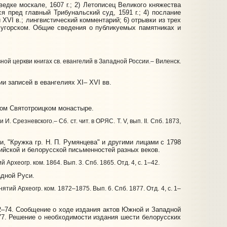
едке москале, 1607 г.; 2) Летописец Великого княжества
я пред главный Трибунальский суд, 1591 г.; 4) послание
 XVI в.; лингвистический комментарий; 6) отрывки из трех
и угорском. Общие сведения о публикуемых памятниках и
й церкви книгах св. евангелий в Западной России.– Виленск.
и записей в евангелиях XI– XVI вв.
ком Святотроицком монастыре.
резневского.– Сб. ст. чит. в ОРЯС. Т. V, вып. II. Спб. 1873,
 "Кружка гр. Н. П. Румянцева" и другими лицами с 1798
хийской и белорусской письменностей разных веков.
 Археогр. ком. 1864. Вып. 3. Спб. 1865. Отд. 4, с. 1–42.
адной Руси.
ятий Археогр. ком. 1872–1875. Вып. 6. Спб. 1877. Отд. 4, с. 1–
72–74. Сообщение о ходе издания актов Южной и Западной
–77. Решение о необходимости издания шести белорусских