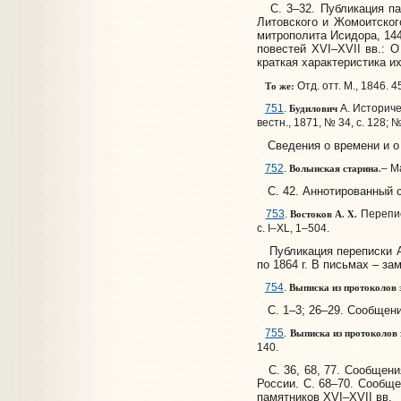
С. 3–32. Публикация памя
Литовского и Жомоитского
митрополита Исидора, 144
повестей XVI–XVII вв.: 
краткая характеристика их
То же:
Отд. отт. М., 1846. 45
Будилович
751
.
А. Историче
вестн., 1871, № 34, с. 128; №
Сведения о времени и о п
Волынская старина.
752
.
– Ма
С. 42. Аннотированный с
Востоков А. X.
753
.
Переписк
с. I–XL, 1–504.
Публикация переписки А.
по 1864 г. В письмах – з
Выписка из протоколов з
754
.
С. 1–3; 26–29. Сообщени
Выписка из протоколов з
755
.
140.
С. 36, 68, 77. Сообщения
России. С. 68–70. Сообще
памятников XVI–XVII вв.