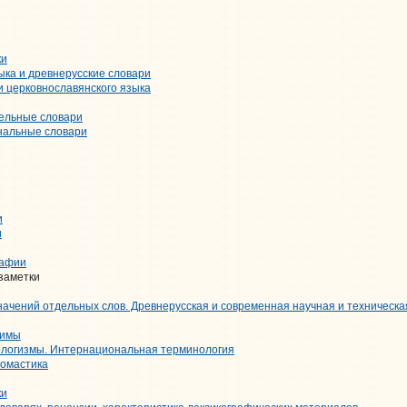
ки
ыка и древнерусские словари
и церковнославянского языка
тельные словари
нальные словари
и
и
рафии
 заметки
начений отдельных слов. Древнерусская и современная научная и техническ
нимы
ологизмы. Интернациональная терминология
номастика
ки