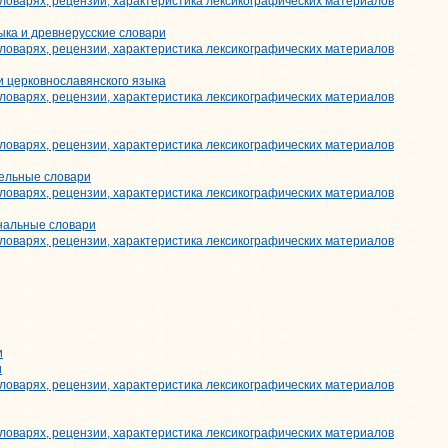
ловарях, рецензии, характеристика лексикографических материалов
ыка и древнерусские словари
ловарях, рецензии, характеристика лексикографических материалов
и церковнославянского языка
ловарях, рецензии, характеристика лексикографических материалов
ловарях, рецензии, характеристика лексикографических материалов
тельные словари
ловарях, рецензии, характеристика лексикографических материалов
нальные словари
ловарях, рецензии, характеристика лексикографических материалов
и
и
ловарях, рецензии, характеристика лексикографических материалов
ловарях, рецензии, характеристика лексикографических материалов