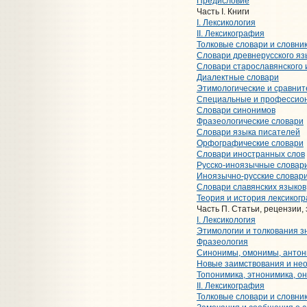
Предисловие
Часть I. Книги
I. Лексикология
II. Лексикография
Толковые словари и словни
Словари древнерусского яз
Словари старославянского 
Диалектные словари
Этимологические и сравни
Специальные и профессио
Словари синонимов
Фразеологические словари
Словари языка писателей
Орфографические словари
Словари иностранных слов
Русско-иноязычные словар
Иноязычно-русские словар
Словари славянских языков
Теория и история лексиког
Часть П. Статьи, рецензии,
I. Лексикология
Этимологии и толкования з
Фразеология
Синонимы, омонимы, анто
Новые заимствования и не
Топонимика, этнонимика, о
II. Лексикография
Толковые словари и словни